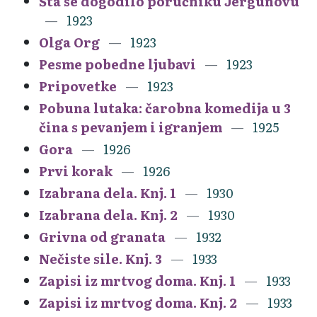
Šta se dogodilo poručniku Jergunovu
1923
Olga Org
1923
Pesme pobedne ljubavi
1923
Pripovetke
1923
Pobuna lutaka: čarobna komedija u 3
čina s pevanjem i igranjem
1925
Gora
1926
Prvi korak
1926
Izabrana dela. Knj. 1
1930
Izabrana dela. Knj. 2
1930
Grivna od granata
1932
Nečiste sile. Knj. 3
1933
Zapisi iz mrtvog doma. Knj. 1
1933
Zapisi iz mrtvog doma. Knj. 2
1933