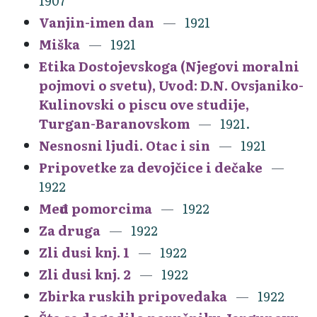
1907
Vanjin-imen dan
1921
Miška
1921
Etika Dostojevskoga (Njegovi moralni
pojmovi o svetu), Uvod: D.N. Ovsjaniko-
Kulinovski o piscu ove studije,
Turgan-Baranovskom
1921.
Nesnosni ljudi. Otac i sin
1921
Pripovetke za devojčice i dečake
1922
Među pomorcima
1922
Za druga
1922
Zli dusi knj. 1
1922
Zli dusi knj. 2
1922
Zbirka ruskih pripovedaka
1922