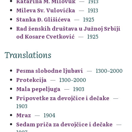
Katarina M. Milovuk
1913
Mileva Sv. Vulovićka
1913
Stanka Đ. Glišićeva
1925
Rad ženskih društava u Južnoj Srbiji
od Kosare Cvetković
1925
Translations
Pesma slobodne ljubavi
1300–2000
Protekcija
1300–2000
Mala pepeljuga
1903
Pripovetke za devojčice i dečake
1903
Mraz
1904
Sedam priča za devojčice i dečake