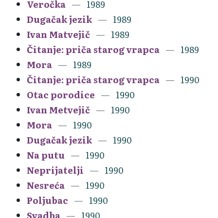
Veročka
1989
Dugačak jezik
1989
Ivan Matvejič
1989
Čitanje: priča starog vrapca
1989
Mora
1989
Čitanje: priča starog vrapca
1990
Otac porodice
1990
Ivan Metvejič
1990
Mora
1990
Dugačak jezik
1990
Na putu
1990
Neprijatelji
1990
Nesreća
1990
Poljubac
1990
Svadba
1990