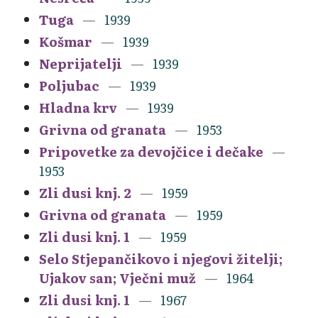
Tuga
1939
Košmar
1939
Neprijatelji
1939
Poljubac
1939
Hladna krv
1939
Grivna od granata
1953
Pripovetke za devojčice i dečake
1953
Zli dusi knj. 2
1959
Grivna od granata
1959
Zli dusi knj. 1
1959
Selo Stjepančikovo i njegovi žitelji;
Ujakov san; Vječni muž
1964
Zli dusi knj. 1
1967