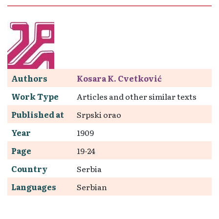
Authors
Kosara K. Cvetković
Work Type
Articles and other similar texts
Published at
Srpski orao
Year
1909
Page
19-24
Country
Serbia
Languages
Serbian