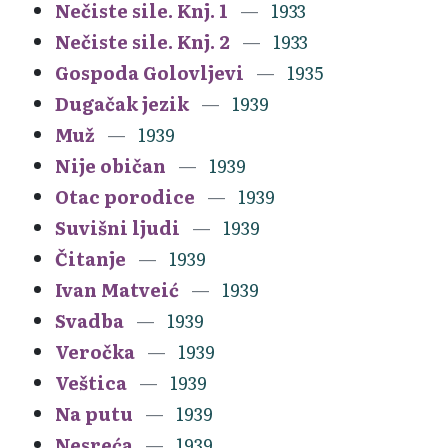
Nečiste sile. Knj. 1
1933
Nečiste sile. Knj. 2
1933
Gospoda Golovljevi
1935
Dugačak jezik
1939
Muž
1939
Nije običan
1939
Otac porodice
1939
Suvišni ljudi
1939
Čitanje
1939
Ivan Matveić
1939
Svadba
1939
Veročka
1939
Veštica
1939
Na putu
1939
Nesreća
1939