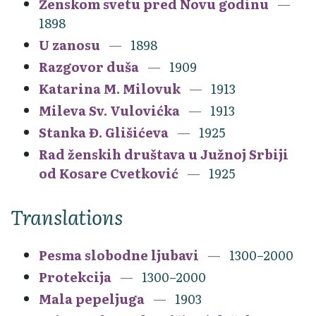
Ženskom svetu pred Novu godinu
1898
U zanosu
1898
Razgovor duša
1909
Katarina M. Milovuk
1913
Mileva Sv. Vulovićka
1913
Stanka Đ. Glišićeva
1925
Rad ženskih društava u Južnoj Srbiji
od Kosare Cvetković
1925
Translations
Pesma slobodne ljubavi
1300–2000
Protekcija
1300–2000
Mala pepeljuga
1903