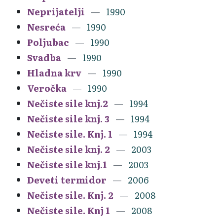
Neprijatelji
1990
Nesreća
1990
Poljubac
1990
Svadba
1990
Hladna krv
1990
Veročka
1990
Nečiste sile knj.2
1994
Nečiste sile knj. 3
1994
Nečiste sile. Knj. 1
1994
Nečiste sile knj. 2
2003
Nečiste sile knj.1
2003
Deveti termidor
2006
Nečiste sile. Knj. 2
2008
Nečiste sile. Knj 1
2008