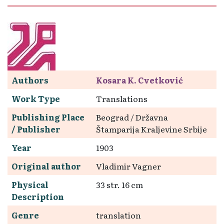
Authors
Kosara K. Cvetković
Work Type
Translations
Publishing Place
Beograd / Državna
/ Publisher
Štamparija Kraljevine Srbije
Year
1903
Original author
Vladimir Vagner
Physical
33 str. 16 cm
Description
Genre
translation