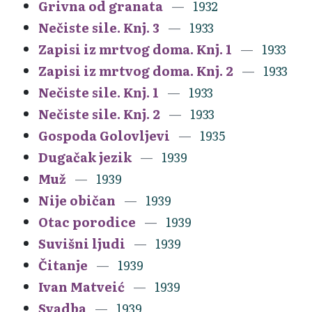
Grivna od granata
1932
Nečiste sile. Knj. 3
1933
Zapisi iz mrtvog doma. Knj. 1
1933
Zapisi iz mrtvog doma. Knj. 2
1933
Nečiste sile. Knj. 1
1933
Nečiste sile. Knj. 2
1933
Gospoda Golovljevi
1935
Dugačak jezik
1939
Muž
1939
Nije običan
1939
Otac porodice
1939
Suvišni ljudi
1939
Čitanje
1939
Ivan Matveić
1939
Svadba
1939