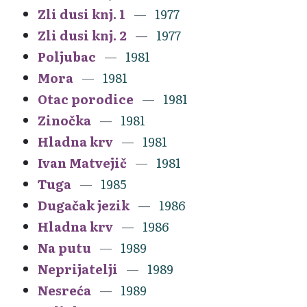
Zli dusi knj. 1
1977
Zli dusi knj. 2
1977
Poljubac
1981
Mora
1981
Otac porodice
1981
Zinočka
1981
Hladna krv
1981
Ivan Matvejič
1981
Tuga
1985
Dugačak jezik
1986
Hladna krv
1986
Na putu
1989
Neprijatelji
1989
Nesreća
1989