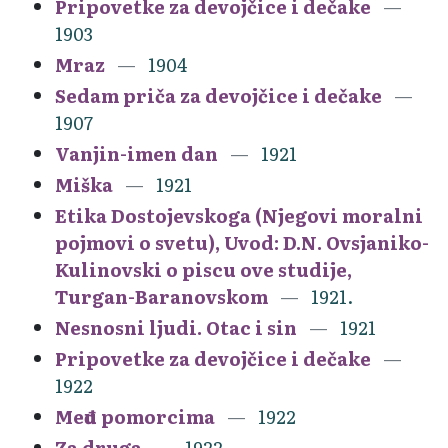
Pripovetke za devojčice i dečake
1903
Mraz
1904
Sedam priča za devojčice i dečake
1907
Vanjin-imen dan
1921
Miška
1921
Etika Dostojevskoga (Njegovi moralni
pojmovi o svetu), Uvod: D.N. Ovsjaniko-
Kulinovski o piscu ove studije,
Turgan-Baranovskom
1921.
Nesnosni ljudi. Otac i sin
1921
Pripovetke za devojčice i dečake
1922
Među pomorcima
1922
Za druga
1922