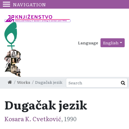
NAVIGATION
Language
English
Works
Dugačak jezik
Dugačak jezik
Kosara K. Cvetković
, 1990