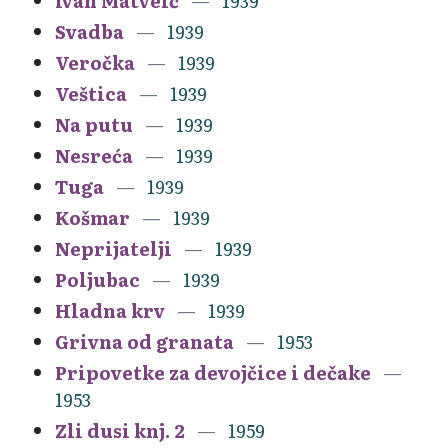
Ivan Matveić
1939
Svadba
1939
Veročka
1939
Veštica
1939
Na putu
1939
Nesreća
1939
Tuga
1939
Košmar
1939
Neprijatelji
1939
Poljubac
1939
Hladna krv
1939
Grivna od granata
1953
Pripovetke za devojčice i dečake
1953
Zli dusi knj. 2
1959