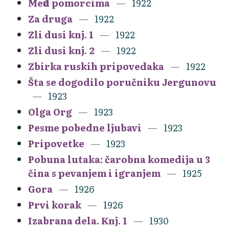
Među pomorcima
1922
Za druga
1922
Zli dusi knj. 1
1922
Zli dusi knj. 2
1922
Zbirka ruskih pripovedaka
1922
Šta se dogodilo poručniku Jergunovu
1923
Olga Org
1923
Pesme pobedne ljubavi
1923
Pripovetke
1923
Pobuna lutaka: čarobna komedija u 3
čina s pevanjem i igranjem
1925
Gora
1926
Prvi korak
1926
Izabrana dela. Knj. 1
1930