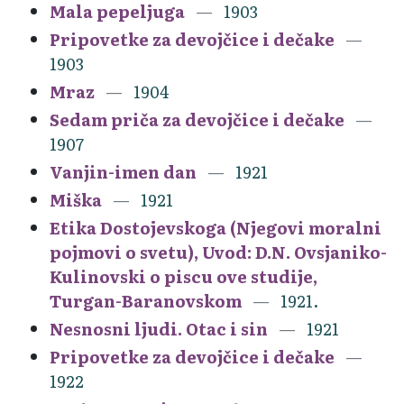
Mala pepeljuga
1903
Pripovetke za devojčice i dečake
1903
Mraz
1904
Sedam priča za devojčice i dečake
1907
Vanjin-imen dan
1921
Miška
1921
Etika Dostojevskoga (Njegovi moralni
pojmovi o svetu), Uvod: D.N. Ovsjaniko-
Kulinovski o piscu ove studije,
Turgan-Baranovskom
1921.
Nesnosni ljudi. Otac i sin
1921
Pripovetke za devojčice i dečake
1922