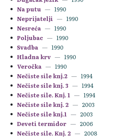
Na putu
1990
Neprijatelji
1990
Nesreća
1990
Poljubac
1990
Svadba
1990
Hladna krv
1990
Veročka
1990
Nečiste sile knj.2
1994
Nečiste sile knj. 3
1994
Nečiste sile. Knj. 1
1994
Nečiste sile knj. 2
2003
Nečiste sile knj.1
2003
Deveti termidor
2006
Nečiste sile. Knj. 2
2008