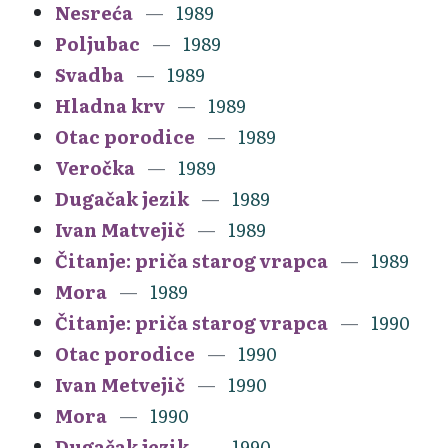
Nesreća
1989
Poljubac
1989
Svadba
1989
Hladna krv
1989
Otac porodice
1989
Veročka
1989
Dugačak jezik
1989
Ivan Matvejič
1989
Čitanje: priča starog vrapca
1989
Mora
1989
Čitanje: priča starog vrapca
1990
Otac porodice
1990
Ivan Metvejič
1990
Mora
1990
Dugačak jezik
1990