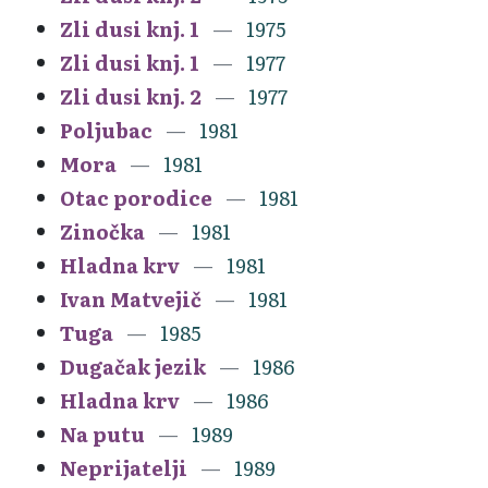
Zli dusi knj. 1
1975
Zli dusi knj. 1
1977
Zli dusi knj. 2
1977
Poljubac
1981
Mora
1981
Otac porodice
1981
Zinočka
1981
Hladna krv
1981
Ivan Matvejič
1981
Tuga
1985
Dugačak jezik
1986
Hladna krv
1986
Na putu
1989
Neprijatelji
1989