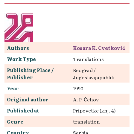
Authors
Kosara K. Cvetković
Work Type
Translations
Publishing Place /
Beograd /
Publisher
Jugoslavijapublik
Year
1990
Original author
A. P. Čehov
Published at
Pripovetke (knj. 4)
Genre
translation
Country
Serbia