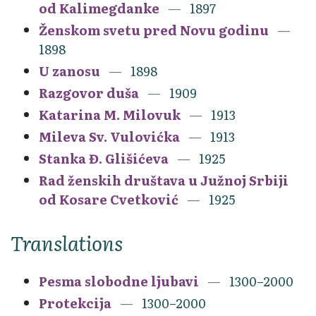
od Kalimegdanke
1897
Ženskom svetu pred Novu godinu
1898
U zanosu
1898
Razgovor duša
1909
Katarina M. Milovuk
1913
Mileva Sv. Vulovićka
1913
Stanka Đ. Glišićeva
1925
Rad ženskih društava u Južnoj Srbiji
od Kosare Cvetković
1925
Translations
Pesma slobodne ljubavi
1300–2000
Protekcija
1300–2000