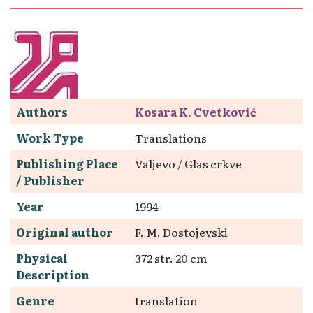
Authors
Kosara K. Cvetković
Work Type
Translations
Publishing Place
Valjevo / Glas crkve
/ Publisher
Year
1994
Original author
F. M. Dostojevski
Physical
372 str. 20 cm
Description
Genre
translation