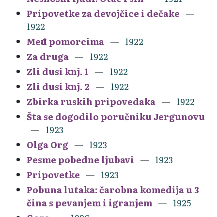
Pripovetke za devojčice i dečake
1922
Među pomorcima
1922
Za druga
1922
Zli dusi knj. 1
1922
Zli dusi knj. 2
1922
Zbirka ruskih pripovedaka
1922
Šta se dogodilo poručniku Jergunovu
1923
Olga Org
1923
Pesme pobedne ljubavi
1923
Pripovetke
1923
Pobuna lutaka: čarobna komedija u 3
čina s pevanjem i igranjem
1925