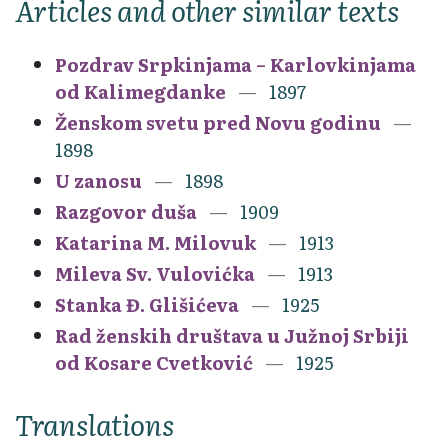
Articles and other similar texts
Pozdrav Srpkinjama – Karlovkinjama
od Kalimegdanke
1897
Ženskom svetu pred Novu godinu
1898
U zanosu
1898
Razgovor duša
1909
Katarina M. Milovuk
1913
Mileva Sv. Vulovićka
1913
Stanka Đ. Glišićeva
1925
Rad ženskih društava u Južnoj Srbiji
od Kosare Cvetković
1925
Translations