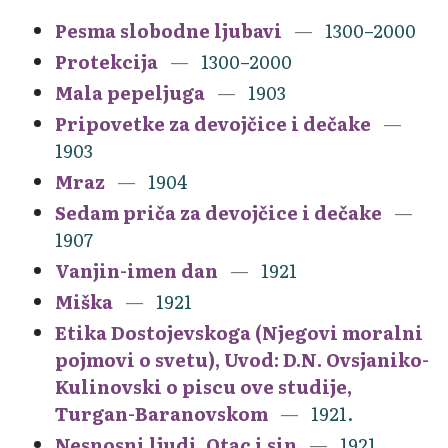
Pesma slobodne ljubavi
1300–2000
Protekcija
1300–2000
Mala pepeljuga
1903
Pripovetke za devojčice i dečake
1903
Mraz
1904
Sedam priča za devojčice i dečake
1907
Vanjin-imen dan
1921
Miška
1921
Etika Dostojevskoga (Njegovi moralni
pojmovi o svetu), Uvod: D.N. Ovsjaniko-
Kulinovski o piscu ove studije,
Turgan-Baranovskom
1921.
Nesnosni ljudi. Otac i sin
1921