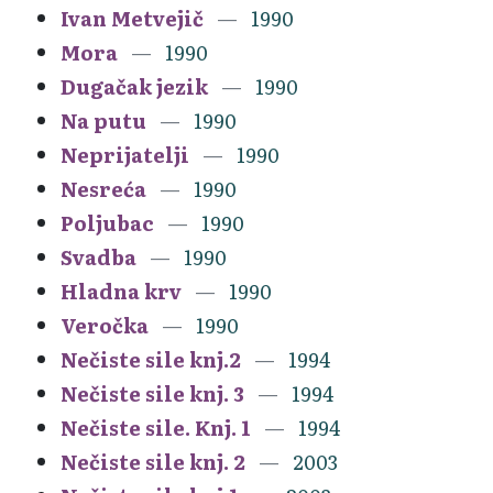
Ivan Metvejič
1990
Mora
1990
Dugačak jezik
1990
Na putu
1990
Neprijatelji
1990
Nesreća
1990
Poljubac
1990
Svadba
1990
Hladna krv
1990
Veročka
1990
Nečiste sile knj.2
1994
Nečiste sile knj. 3
1994
Nečiste sile. Knj. 1
1994
Nečiste sile knj. 2
2003