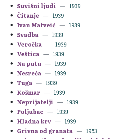
Suvišni ljudi
1939
Čitanje
1939
Ivan Matveić
1939
Svadba
1939
Veročka
1939
Veštica
1939
Na putu
1939
Nesreća
1939
Tuga
1939
Košmar
1939
Neprijatelji
1939
Poljubac
1939
Hladna krv
1939
Grivna od granata
1953