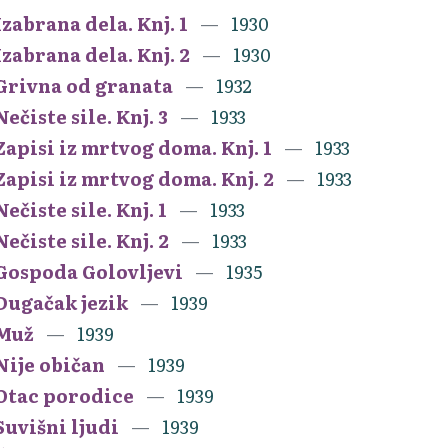
Izabrana dela. Knj. 1
1930
Izabrana dela. Knj. 2
1930
Grivna od granata
1932
Nečiste sile. Knj. 3
1933
Zapisi iz mrtvog doma. Knj. 1
1933
Zapisi iz mrtvog doma. Knj. 2
1933
Nečiste sile. Knj. 1
1933
Nečiste sile. Knj. 2
1933
Gospoda Golovljevi
1935
Dugačak jezik
1939
Muž
1939
Nije običan
1939
Otac porodice
1939
Suvišni ljudi
1939