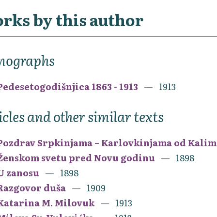
rks by this author
nographs
Pedesetogodišnjica 1863 - 1913
1913
icles and other similar texts
Pozdrav Srpkinjama – Karlovkinjama od Kali
Ženskom svetu pred Novu godinu
1898
U zanosu
1898
Razgovor duša
1909
Katarina M. Milovuk
1913