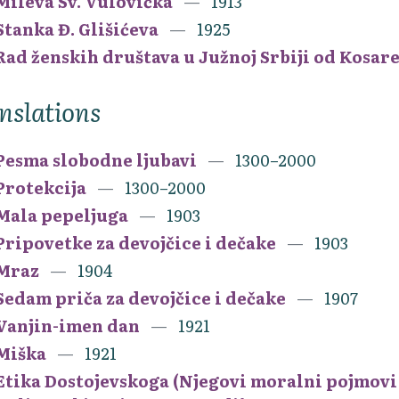
Mileva Sv. Vulovićka
1913
Stanka Đ. Glišićeva
1925
Rad ženskih društava u Južnoj Srbiji od Kosar
nslations
Pesma slobodne ljubavi
1300–2000
Protekcija
1300–2000
Mala pepeljuga
1903
Pripovetke za devojčice i dečake
1903
Mraz
1904
Sedam priča za devojčice i dečake
1907
Vanjin-imen dan
1921
Miška
1921
Etika Dostojevskoga (Njegovi moralni pojmovi o