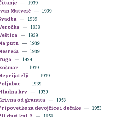
Čitanje
1939
Ivan Matveić
1939
Svadba
1939
Veročka
1939
Veštica
1939
Na putu
1939
Nesreća
1939
Tuga
1939
Košmar
1939
Neprijatelji
1939
Poljubac
1939
Hladna krv
1939
Grivna od granata
1953
Pripovetke za devojčice i dečake
1953
Zli dusi knj. 2
1959