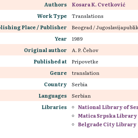
Authors
Kosara K. Cvetković
Work Type
Translations
lishing Place / Publisher
Beograd / Jugoslavijapubli
Year
1989
Original author
A. P. Čehov
Published at
Pripovetke
Genre
translation
Country
Serbia
Languages
Serbian
Libraries
National Library of Se
Matica Srpska Library
Belgrade City Library