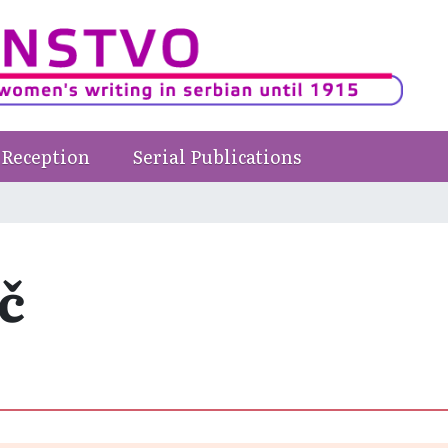
Reception
Serial Publications
č