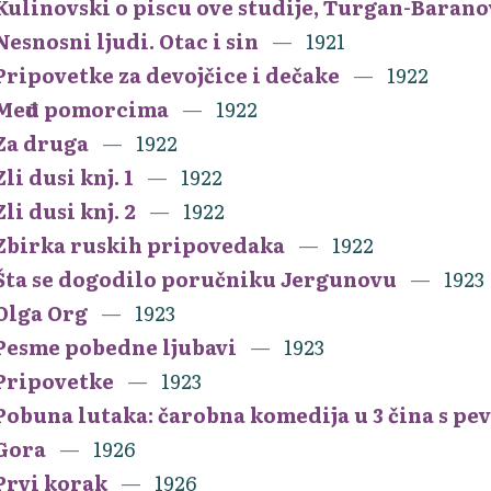
Kulinovski o piscu ove studije, Turgan-Baran
Nesnosni ljudi. Otac i sin
1921
Pripovetke za devojčice i dečake
1922
Među pomorcima
1922
Za druga
1922
Zli dusi knj. 1
1922
Zli dusi knj. 2
1922
Zbirka ruskih pripovedaka
1922
Šta se dogodilo poručniku Jergunovu
1923
Olga Org
1923
Pesme pobedne ljubavi
1923
Pripovetke
1923
Pobuna lutaka: čarobna komedija u 3 čina s pe
Gora
1926
Prvi korak
1926