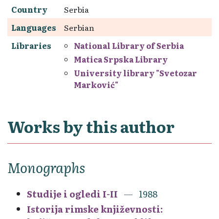
Country
Serbia
Languages
Serbian
Libraries
National Library of Serbia
Matica Srpska Library
University library "Svetozar
Marković"
Works by this author
Monographs
Studije i ogledi I-II
1988
Istorija rimske književnosti: