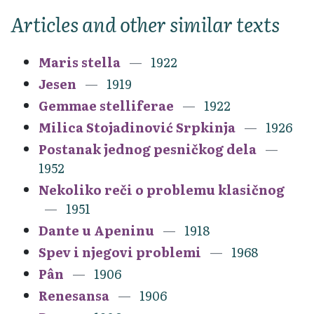
Articles and other similar texts
Maris stella
1922
Jesen
1919
Gemmae stelliferae
1922
Milica Stojadinović Srpkinja
1926
Postanak jednog pesničkog dela
1952
Nekoliko reči o problemu klasičnog
1951
Dante u Apeninu
1918
Spev i njegovi problemi
1968
Pân
1906
Renesansa
1906