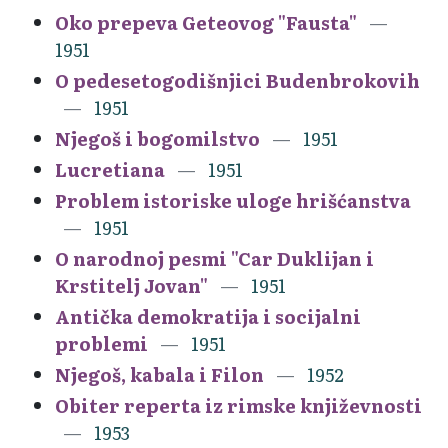
Oko prepeva Geteovog "Fausta"
1951
O pedesetogodišnjici Budenbrokovih
1951
Njegoš i bogomilstvo
1951
Lucretiana
1951
Problem istoriske uloge hrišćanstva
1951
O narodnoj pesmi "Car Duklijan i
Krstitelj Jovan"
1951
Antička demokratija i socijalni
problemi
1951
Njegoš, kabala i Filon
1952
Obiter reperta iz rimske književnosti
1953