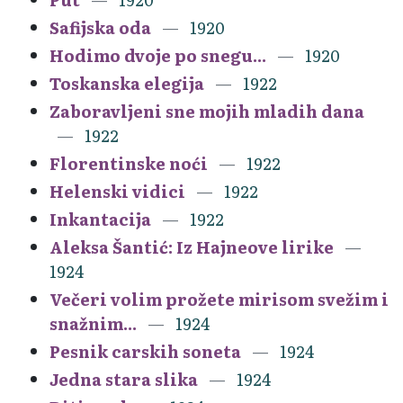
Safijska oda
1920
Hodimo dvoje po snegu...
1920
Toskanska elegija
1922
Zaboravljeni sne mojih mladih dana
1922
Florentinske noći
1922
Helenski vidici
1922
Inkantacija
1922
Aleksa Šantić: Iz Hajneove lirike
1924
Večeri volim prožete mirisom svežim i
snažnim...
1924
Pesnik carskih soneta
1924
Jedna stara slika
1924