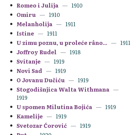
Romeo i Julija
1910
Omiru
1910
Melanholija
1911
Istine
1911
U zimu poznu, u proleće râno...
1911
Joffroy Rudel
1918
Svitanje
1919
Novi Sad
1919
O Jovanu Dučiću
1919
Stogodišnjica Walta Withmana
1919
U spomen Milutina Bojića
1919
Kamelije
1919
Svetozar Ćorović
1919
Put
1920