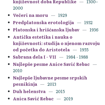
književnost doba Republike
1300–
2000
Večeri na moru
1929
Predplatonska erotologija
1932
Platonska i hrišćanska ljubav
1936
Antička estetika i nauka o
književnosti: studija o njenom razvoju
od početka do Aristotela
1955
Sabrana dela I - VII
1984 - 1988
Najlepše pesme Anice Savić Rebac
2010
Najlepše ljubavne pesme srpskih
pesnikinja
2013
Duh helenstva
2015
Anica Savić Rebac
2019