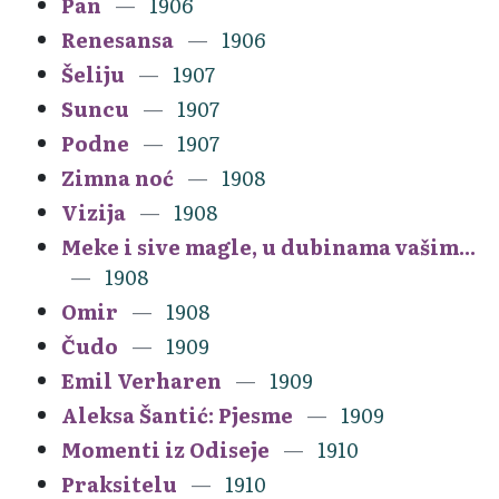
Pan
1906
Renesansa
1906
Šeliju
1907
Suncu
1907
Podne
1907
Zimna noć
1908
Vizija
1908
Meke i sive magle, u dubinama vašim...
1908
Omir
1908
Čudo
1909
Emil Verharen
1909
Aleksa Šantić: Pjesme
1909
Momenti iz Odiseje
1910
Praksitelu
1910