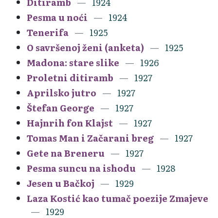
Ditiramb
1924
Pesma u noći
1924
Tenerifa
1925
O savršenoj ženi (anketa)
1925
Madona: stare slike
1926
Proletni ditiramb
1927
Aprilsko jutro
1927
Štefan George
1927
Hajnrih fon Klajst
1927
Tomas Man i Začarani breg
1927
Gete na Breneru
1927
Pesma suncu na ishodu
1928
Jesen u Bačkoj
1929
Laza Kostić kao tumač poezije Zmajeve
1929