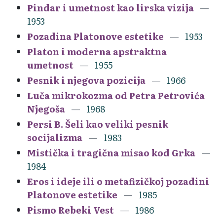
Pindar i umetnost kao lirska vizija
1953
Pozadina Platonove estetike
1953
Platon i moderna apstraktna
umetnost
1955
Pesnik i njegova pozicija
1966
Luča mikrokozma od Petra Petrovića
Njegoša
1968
Persi B. Šeli kao veliki pesnik
socijalizma
1983
Mistička i tragična misao kod Grka
1984
Eros i ideje ili o metafizičkoj pozadini
Platonove estetike
1985
Pismo Rebeki Vest
1986