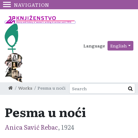
NAVIGATION
Language
English
Works
Pesma u noći
Pesma u noći
Anica Savić Rebac
, 1924