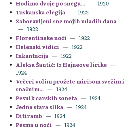
Hodimo dvoje po snegu...
1920
Toskanska elegija
1922
Zaboravljeni sne mojih mladih dana
1922
Florentinske noći
1922
Helenski vidici
1922
Inkantacija
1922
Aleksa Šantić: Iz Hajneove lirike
1924
Večeri volim prožete mirisom svežim i
snažnim...
1924
Pesnik carskih soneta
1924
Jedna stara slika
1924
Ditiramb
1924
Pesma u noći
1924