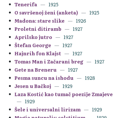
Tenerifa
1925
O savršenoj ženi (anketa)
1925
Madona: stare slike
1926
Proletni ditiramb
1927
Aprilsko jutro
1927
Štefan George
1927
Hajnrih fon Klajst
1927
Tomas Man i Začarani breg
1927
Gete na Breneru
1927
Pesma suncu na ishodu
1928
Jesen u Bačkoj
1929
Laza Kostić kao tumač poezije Zmajeve
1929
Šele i universalni lirizam
1929
Magia naturalis: solstitium
1929