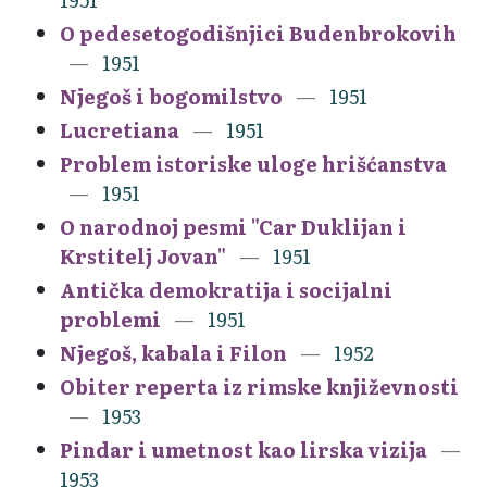
O pedesetogodišnjici Budenbrokovih
1951
Njegoš i bogomilstvo
1951
Lucretiana
1951
Problem istoriske uloge hrišćanstva
1951
O narodnoj pesmi "Car Duklijan i
Krstitelj Jovan"
1951
Antička demokratija i socijalni
problemi
1951
Njegoš, kabala i Filon
1952
Obiter reperta iz rimske književnosti
1953
Pindar i umetnost kao lirska vizija
1953