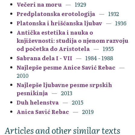
Večeri na moru
1929
Predplatonska erotologija
1932
Platonska i hrišćanska ljubav
1936
Antička estetika i nauka o
književnosti: studija o njenom razvoju
od početka do Aristotela
1955
Sabrana dela I - VII
1984 - 1988
Najlepše pesme Anice Savić Rebac
2010
Najlepše ljubavne pesme srpskih
pesnikinja
2013
Duh helenstva
2015
Anica Savić Rebac
2019
Articles and other similar texts