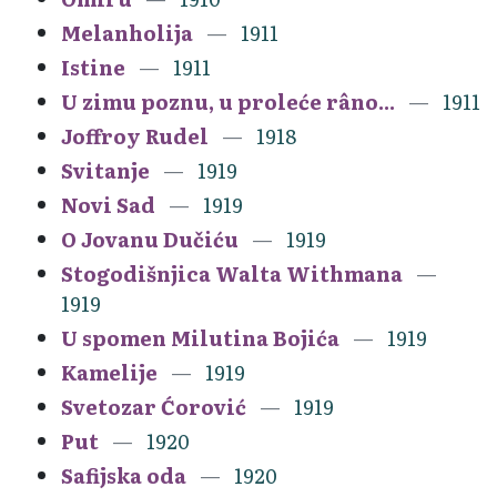
Melanholija
1911
Istine
1911
U zimu poznu, u proleće râno...
1911
Joffroy Rudel
1918
Svitanje
1919
Novi Sad
1919
O Jovanu Dučiću
1919
Stogodišnjica Walta Withmana
1919
U spomen Milutina Bojića
1919
Kamelije
1919
Svetozar Ćorović
1919
Put
1920
Safijska oda
1920