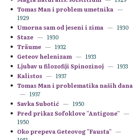
Tomas Man i problem umetnika
1929
Umorna sam od jeseni i zima
1930
Staze
1930
Träume
1932
Geteov helenizam
1933
Ljubav u filozofiji Spinozinoj
1933
Kalistos
1937
Tomas Man i problematika naših dana
1937
Savka Subotić
1950
Pred prikaz Sofoklove ''Antigone''
1950
Oko prepeva Geteovog "Fausta"
1951