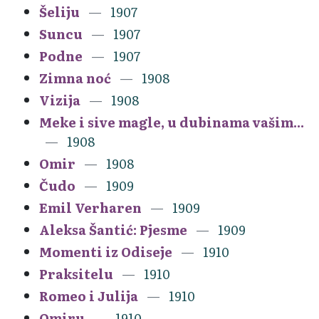
Šeliju
1907
Suncu
1907
Podne
1907
Zimna noć
1908
Vizija
1908
Meke i sive magle, u dubinama vašim...
1908
Omir
1908
Čudo
1909
Emil Verharen
1909
Aleksa Šantić: Pjesme
1909
Momenti iz Odiseje
1910
Praksitelu
1910
Romeo i Julija
1910
Omiru
1910