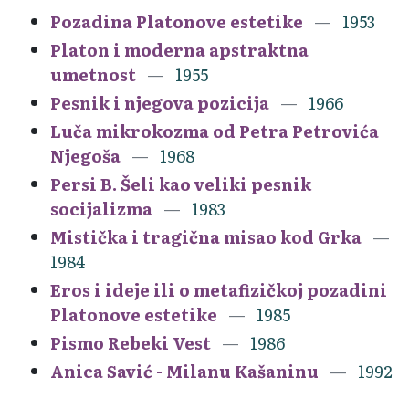
Pozadina Platonove estetike
1953
Platon i moderna apstraktna
umetnost
1955
Pesnik i njegova pozicija
1966
Luča mikrokozma od Petra Petrovića
Njegoša
1968
Persi B. Šeli kao veliki pesnik
socijalizma
1983
Mistička i tragična misao kod Grka
1984
Eros i ideje ili o metafizičkoj pozadini
Platonove estetike
1985
Pismo Rebeki Vest
1986
Anica Savić - Milanu Kašaninu
1992