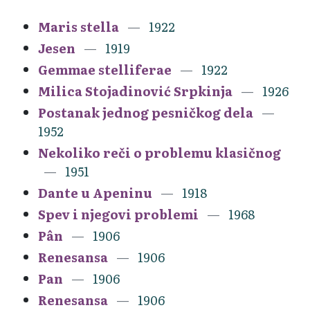
Maris stella
1922
Jesen
1919
Gemmae stelliferae
1922
Milica Stojadinović Srpkinja
1926
Postanak jednog pesničkog dela
1952
Nekoliko reči o problemu klasičnog
1951
Dante u Apeninu
1918
Spev i njegovi problemi
1968
Pân
1906
Renesansa
1906
Pan
1906
Renesansa
1906