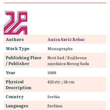
Authors
Anica Savić Rebac
Work Type
Monographs
Publishing Place
Novi Sad / Književna
/ Publisher
zajednica Novog Sada
Year
1988
Physical
422 str. ; 24 cm
Description
Country
Serbia
Languages
Serbian