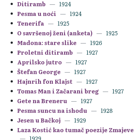
Ditiramb
1924
Pesma u noći
1924
Tenerifa
1925
O savršenoj ženi (anketa)
1925
Madona: stare slike
1926
Proletni ditiramb
1927
Aprilsko jutro
1927
Štefan George
1927
Hajnrih fon Klajst
1927
Tomas Man i Začarani breg
1927
Gete na Breneru
1927
Pesma suncu na ishodu
1928
Jesen u Bačkoj
1929
Laza Kostić kao tumač poezije Zmajeve
1929