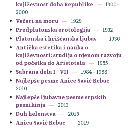
književnost doba Republike
1300–
2000
Večeri na moru
1929
Predplatonska erotologija
1932
Platonska i hrišćanska ljubav
1936
Antička estetika i nauka o
književnosti: studija o njenom razvoju
od početka do Aristotela
1955
Sabrana dela I - VII
1984 - 1988
Najlepše pesme Anice Savić Rebac
2010
Najlepše ljubavne pesme srpskih
pesnikinja
2013
Duh helenstva
2015
Anica Savić Rebac
2019