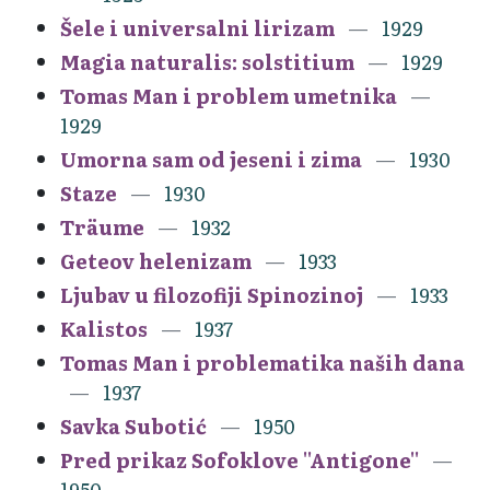
Šele i universalni lirizam
1929
Magia naturalis: solstitium
1929
Tomas Man i problem umetnika
1929
Umorna sam od jeseni i zima
1930
Staze
1930
Träume
1932
Geteov helenizam
1933
Ljubav u filozofiji Spinozinoj
1933
Kalistos
1937
Tomas Man i problematika naših dana
1937
Savka Subotić
1950
Pred prikaz Sofoklove ''Antigone''
1950