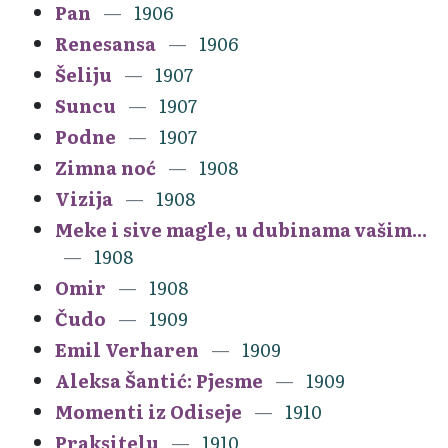
Pan
1906
Renesansa
1906
Šeliju
1907
Suncu
1907
Podne
1907
Zimna noć
1908
Vizija
1908
Meke i sive magle, u dubinama vašim...
1908
Omir
1908
Čudo
1909
Emil Verharen
1909
Aleksa Šantić: Pjesme
1909
Momenti iz Odiseje
1910
Praksitelu
1910