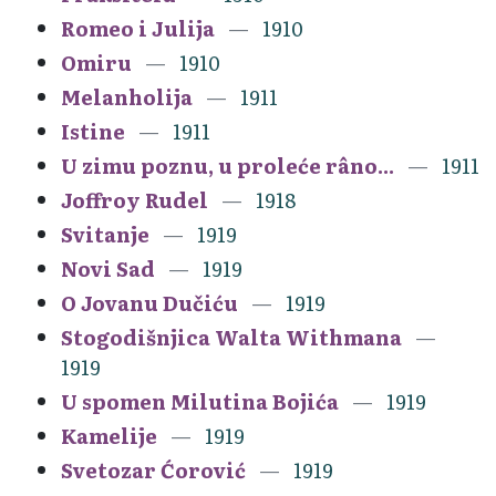
Romeo i Julija
1910
Omiru
1910
Melanholija
1911
Istine
1911
U zimu poznu, u proleće râno...
1911
Joffroy Rudel
1918
Svitanje
1919
Novi Sad
1919
O Jovanu Dučiću
1919
Stogodišnjica Walta Withmana
1919
U spomen Milutina Bojića
1919
Kamelije
1919
Svetozar Ćorović
1919