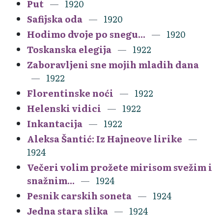
Put
1920
Safijska oda
1920
Hodimo dvoje po snegu...
1920
Toskanska elegija
1922
Zaboravljeni sne mojih mladih dana
1922
Florentinske noći
1922
Helenski vidici
1922
Inkantacija
1922
Aleksa Šantić: Iz Hajneove lirike
1924
Večeri volim prožete mirisom svežim i
snažnim...
1924
Pesnik carskih soneta
1924
Jedna stara slika
1924