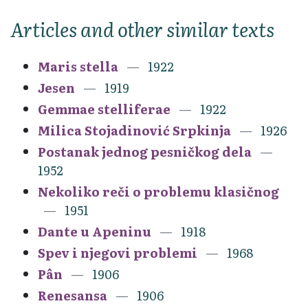
Articles and other similar texts
Maris stella
1922
Jesen
1919
Gemmae stelliferae
1922
Milica Stojadinović Srpkinja
1926
Postanak jednog pesničkog dela
1952
Nekoliko reči o problemu klasičnog
1951
Dante u Apeninu
1918
Spev i njegovi problemi
1968
Pân
1906
Renesansa
1906