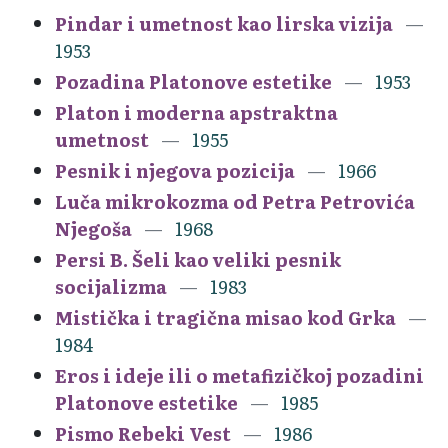
Pindar i umetnost kao lirska vizija
1953
Pozadina Platonove estetike
1953
Platon i moderna apstraktna
umetnost
1955
Pesnik i njegova pozicija
1966
Luča mikrokozma od Petra Petrovića
Njegoša
1968
Persi B. Šeli kao veliki pesnik
socijalizma
1983
Mistička i tragična misao kod Grka
1984
Eros i ideje ili o metafizičkoj pozadini
Platonove estetike
1985
Pismo Rebeki Vest
1986