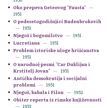
Oko prepeva Geteovog "Fausta"
1951
O pedesetogodišnjici Budenbrokovih
1951
Njegoš i bogomilstvo
1951
Lucretiana
1951
Problem istoriske uloge hrišćanstva
1951
O narodnoj pesmi "Car Duklijan i
Krstitelj Jovan"
1951
Antička demokratija i socijalni
problemi
1951
Njegoš, kabala i Filon
1952
Obiter reperta iz rimske književnosti
1953