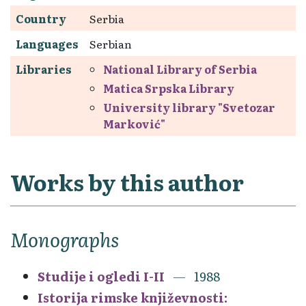
Country
Serbia
Languages
Serbian
Libraries
National Library of Serbia
Matica Srpska Library
University library "Svetozar
Marković"
Works by this author
Monographs
Studije i ogledi I-II
1988
Istorija rimske književnosti: