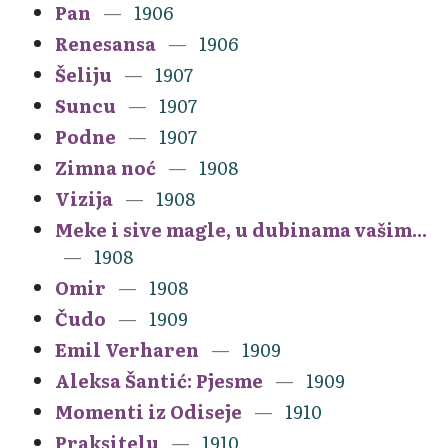
Pan
1906
Renesansa
1906
Šeliju
1907
Suncu
1907
Podne
1907
Zimna noć
1908
Vizija
1908
Meke i sive magle, u dubinama vašim...
1908
Omir
1908
Čudo
1909
Emil Verharen
1909
Aleksa Šantić: Pjesme
1909
Momenti iz Odiseje
1910
Praksitelu
1910