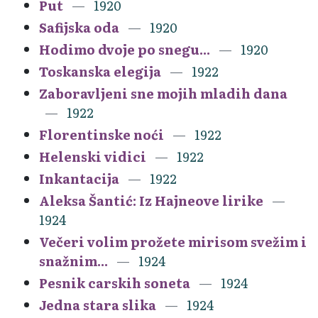
Put
1920
Safijska oda
1920
Hodimo dvoje po snegu...
1920
Toskanska elegija
1922
Zaboravljeni sne mojih mladih dana
1922
Florentinske noći
1922
Helenski vidici
1922
Inkantacija
1922
Aleksa Šantić: Iz Hajneove lirike
1924
Večeri volim prožete mirisom svežim i
snažnim...
1924
Pesnik carskih soneta
1924
Jedna stara slika
1924