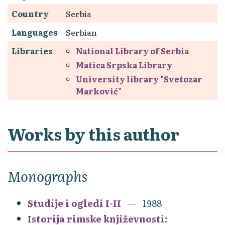
Country
Serbia
Languages
Serbian
Libraries
National Library of Serbia
Matica Srpska Library
University library "Svetozar
Marković"
Works by this author
Monographs
Studije i ogledi I-II
1988
Istorija rimske književnosti: