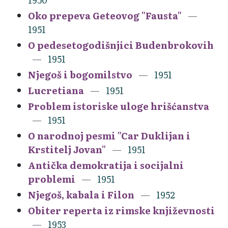
Oko prepeva Geteovog "Fausta"
1951
O pedesetogodišnjici Budenbrokovih
1951
Njegoš i bogomilstvo
1951
Lucretiana
1951
Problem istoriske uloge hrišćanstva
1951
O narodnoj pesmi "Car Duklijan i
Krstitelj Jovan"
1951
Antička demokratija i socijalni
problemi
1951
Njegoš, kabala i Filon
1952
Obiter reperta iz rimske književnosti
1953