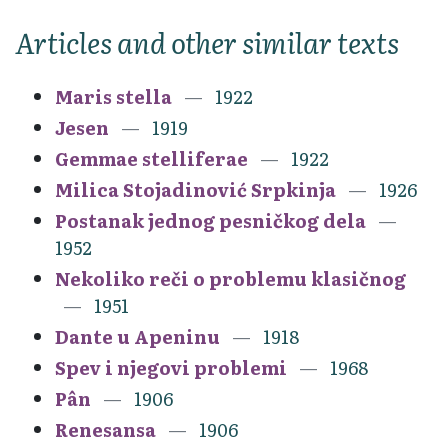
Articles and other similar texts
Maris stella
1922
Jesen
1919
Gemmae stelliferae
1922
Milica Stojadinović Srpkinja
1926
Postanak jednog pesničkog dela
1952
Nekoliko reči o problemu klasičnog
1951
Dante u Apeninu
1918
Spev i njegovi problemi
1968
Pân
1906
Renesansa
1906