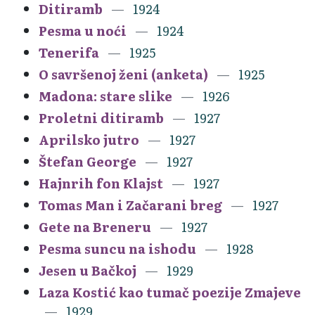
Ditiramb
1924
Pesma u noći
1924
Tenerifa
1925
O savršenoj ženi (anketa)
1925
Madona: stare slike
1926
Proletni ditiramb
1927
Aprilsko jutro
1927
Štefan George
1927
Hajnrih fon Klajst
1927
Tomas Man i Začarani breg
1927
Gete na Breneru
1927
Pesma suncu na ishodu
1928
Jesen u Bačkoj
1929
Laza Kostić kao tumač poezije Zmajeve
1929