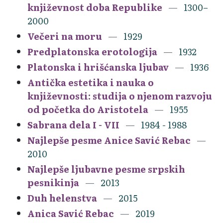
književnost doba Republike
1300–
2000
Večeri na moru
1929
Predplatonska erotologija
1932
Platonska i hrišćanska ljubav
1936
Antička estetika i nauka o
književnosti: studija o njenom razvoju
od početka do Aristotela
1955
Sabrana dela I - VII
1984 - 1988
Najlepše pesme Anice Savić Rebac
2010
Najlepše ljubavne pesme srpskih
pesnikinja
2013
Duh helenstva
2015
Anica Savić Rebac
2019