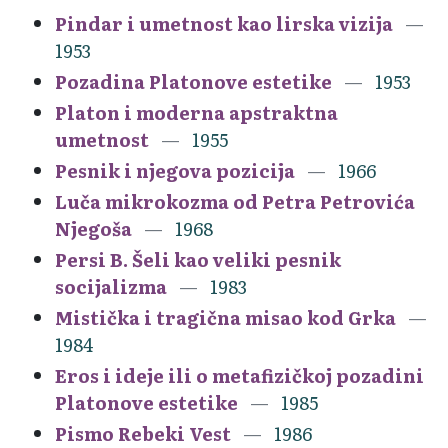
Pindar i umetnost kao lirska vizija
1953
Pozadina Platonove estetike
1953
Platon i moderna apstraktna
umetnost
1955
Pesnik i njegova pozicija
1966
Luča mikrokozma od Petra Petrovića
Njegoša
1968
Persi B. Šeli kao veliki pesnik
socijalizma
1983
Mistička i tragična misao kod Grka
1984
Eros i ideje ili o metafizičkoj pozadini
Platonove estetike
1985
Pismo Rebeki Vest
1986