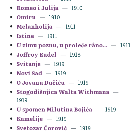
Romeo i Julija
1910
Omiru
1910
Melanholija
1911
Istine
1911
U zimu poznu, u proleće râno...
1911
Joffroy Rudel
1918
Svitanje
1919
Novi Sad
1919
O Jovanu Dučiću
1919
Stogodišnjica Walta Withmana
1919
U spomen Milutina Bojića
1919
Kamelije
1919
Svetozar Ćorović
1919