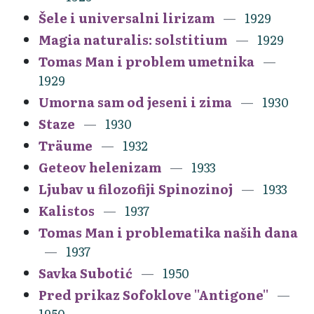
Šele i universalni lirizam
1929
Magia naturalis: solstitium
1929
Tomas Man i problem umetnika
1929
Umorna sam od jeseni i zima
1930
Staze
1930
Träume
1932
Geteov helenizam
1933
Ljubav u filozofiji Spinozinoj
1933
Kalistos
1937
Tomas Man i problematika naših dana
1937
Savka Subotić
1950
Pred prikaz Sofoklove ''Antigone''
1950