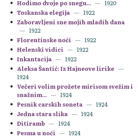
Hodimo dvoje po snegu...
1920
Toskanska elegija
1922
Zaboravljeni sne mojih mladih dana
1922
Florentinske noći
1922
Helenski vidici
1922
Inkantacija
1922
Aleksa Šantić: Iz Hajneove lirike
1924
Večeri volim prožete mirisom svežim i
snažnim...
1924
Pesnik carskih soneta
1924
Jedna stara slika
1924
Ditiramb
1924
Pesma u noći
1924