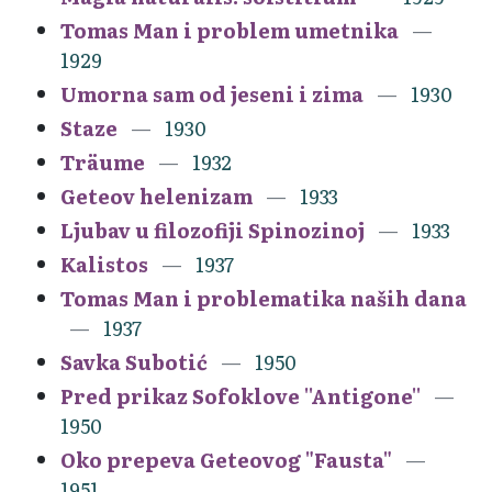
Tomas Man i problem umetnika
1929
Umorna sam od jeseni i zima
1930
Staze
1930
Träume
1932
Geteov helenizam
1933
Ljubav u filozofiji Spinozinoj
1933
Kalistos
1937
Tomas Man i problematika naših dana
1937
Savka Subotić
1950
Pred prikaz Sofoklove ''Antigone''
1950
Oko prepeva Geteovog "Fausta"
1951