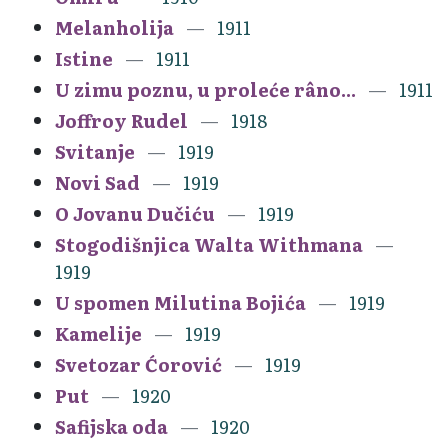
Melanholija
1911
Istine
1911
U zimu poznu, u proleće râno...
1911
Joffroy Rudel
1918
Svitanje
1919
Novi Sad
1919
O Jovanu Dučiću
1919
Stogodišnjica Walta Withmana
1919
U spomen Milutina Bojića
1919
Kamelije
1919
Svetozar Ćorović
1919
Put
1920
Safijska oda
1920