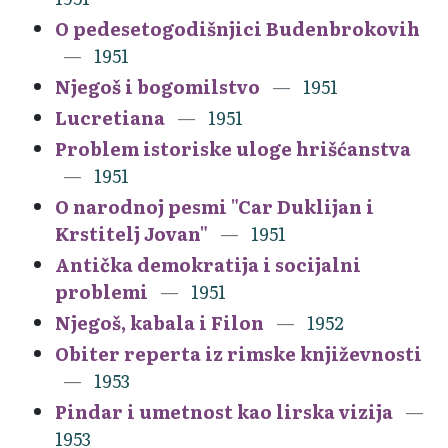
O pedesetogodišnjici Budenbrokovih
1951
Njegoš i bogomilstvo
1951
Lucretiana
1951
Problem istoriske uloge hrišćanstva
1951
O narodnoj pesmi "Car Duklijan i
Krstitelj Jovan"
1951
Antička demokratija i socijalni
problemi
1951
Njegoš, kabala i Filon
1952
Obiter reperta iz rimske književnosti
1953
Pindar i umetnost kao lirska vizija
1953