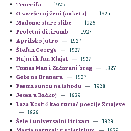
Tenerifa
1925
O savršenoj ženi (anketa)
1925
Madona: stare slike
1926
Proletni ditiramb
1927
Aprilsko jutro
1927
Štefan George
1927
Hajnrih fon Klajst
1927
Tomas Man i Začarani breg
1927
Gete na Breneru
1927
Pesma suncu na ishodu
1928
Jesen u Bačkoj
1929
Laza Kostić kao tumač poezije Zmajeve
1929
Šele i universalni lirizam
1929
Magia naturalis: solstitium
1929