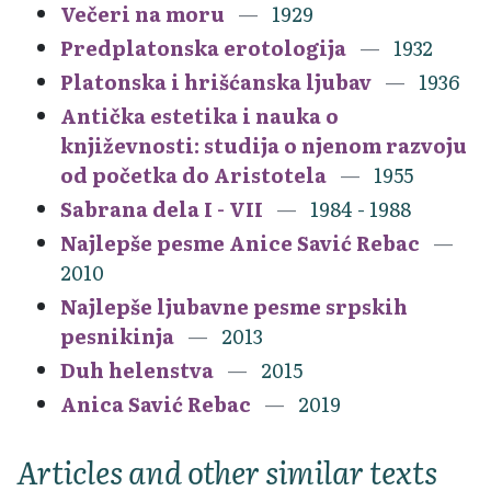
Večeri na moru
1929
Predplatonska erotologija
1932
Platonska i hrišćanska ljubav
1936
Antička estetika i nauka o
književnosti: studija o njenom razvoju
od početka do Aristotela
1955
Sabrana dela I - VII
1984 - 1988
Najlepše pesme Anice Savić Rebac
2010
Najlepše ljubavne pesme srpskih
pesnikinja
2013
Duh helenstva
2015
Anica Savić Rebac
2019
Articles and other similar texts