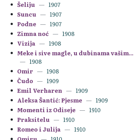
Šeliju
1907
Suncu
1907
Podne
1907
Zimna noć
1908
Vizija
1908
Meke i sive magle, u dubinama vašim...
1908
Omir
1908
Čudo
1909
Emil Verharen
1909
Aleksa Šantić: Pjesme
1909
Momenti iz Odiseje
1910
Praksitelu
1910
Romeo i Julija
1910
Omiru
1910