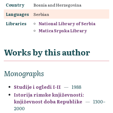
Country
Bosnia and Herzegovina
Languages
Serbian
Libraries
National Library of Serbia
Matica Srpska Library
Works by this author
Monographs
Studije i ogledi I-II
1988
Istorija rimske književnosti:
književnost doba Republike
1300–
2000