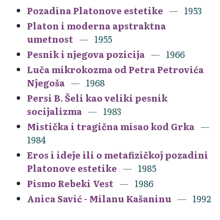
Pozadina Platonove estetike
1953
Platon i moderna apstraktna
umetnost
1955
Pesnik i njegova pozicija
1966
Luča mikrokozma od Petra Petrovića
Njegoša
1968
Persi B. Šeli kao veliki pesnik
socijalizma
1983
Mistička i tragična misao kod Grka
1984
Eros i ideje ili o metafizičkoj pozadini
Platonove estetike
1985
Pismo Rebeki Vest
1986
Anica Savić - Milanu Kašaninu
1992