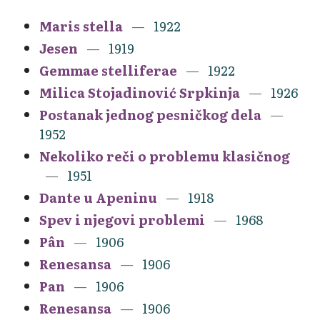
Maris stella
1922
Jesen
1919
Gemmae stelliferae
1922
Milica Stojadinović Srpkinja
1926
Postanak jednog pesničkog dela
1952
Nekoliko reči o problemu klasičnog
1951
Dante u Apeninu
1918
Spev i njegovi problemi
1968
Pân
1906
Renesansa
1906
Pan
1906
Renesansa
1906