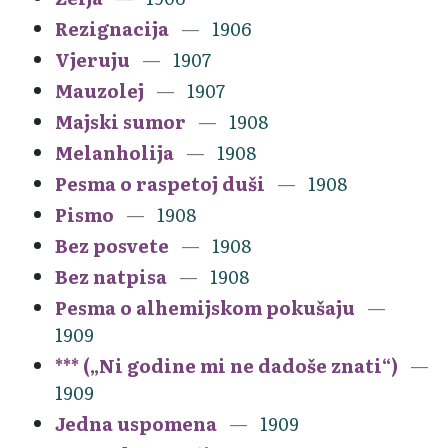
Rezignacija
1906
Vjeruju
1907
Mauzolej
1907
Majski sumor
1908
Melanholija
1908
Pesma o raspetoj duši
1908
Pismo
1908
Bez posvete
1908
Bez natpisa
1908
Pesma o alhemijskom pokušaju
1909
*** („Ni godine mi ne dadoše znati“)
1909
Jedna uspomena
1909