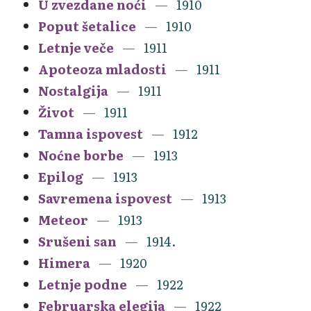
U zvezdane noći
1910
Poput šetalice
1910
Letnje veče
1911
Apoteoza mladosti
1911
Nostalgija
1911
Život
1911
Tamna ispovest
1912
Noćne borbe
1913
Epilog
1913
Savremena ispovest
1913
Meteor
1913
Srušeni san
1914.
Himera
1920
Letnje podne
1922
Februarska elegija
1922