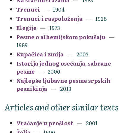
Na starim stazama
1983
Trenuci
1904
Trenuci i raspoloženja
1928
Elegije
1973
Pesme o alhemijskom pokušaju
1989
Kupačica i zmija
2003
Istorija jednog osećanja, sabrane
pesme
2006
Najlepše ljubavne pesme srpskih
pesnikinja
2013
Articles and other similar texts
Vraćanje u prošlost
2001
Želja
1906