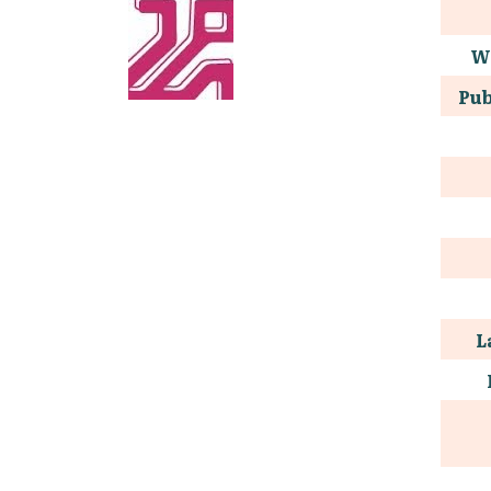
W
Pub
L