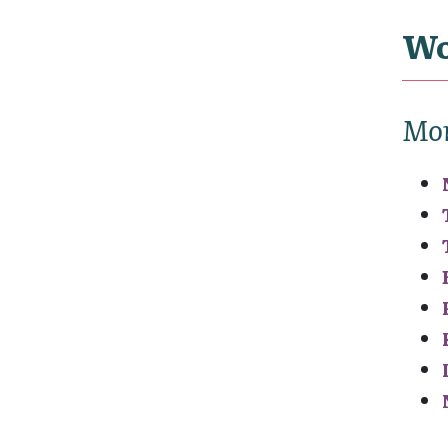
Wo
Mo