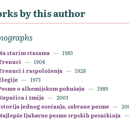
rks by this author
nographs
Na starim stazama
1983
Trenuci
1904
Trenuci i raspoloženja
1928
Elegije
1973
Pesme o alhemijskom pokušaju
1989
Kupačica i zmija
2003
Istorija jednog osećanja, sabrane pesme
20
Najlepše ljubavne pesme srpskih pesnikinja