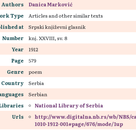
Authors
Danica Marković
ork Type
Articles and other similar texts
lished at
Srpski književni glasnik
Number
knj. XXVIII, sv. 8
Year
1912
Page
579
Genre
poem
Country
Serbia
anguages
Serbian
Libraries
National Library of Serbia
Urls
http://www.digitalna.nb.rs/wb/NBS/c
1010-1912-001#page/676/mode/1up