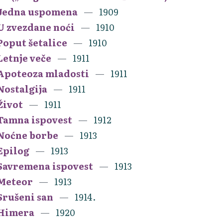
Jedna uspomena
1909
U zvezdane noći
1910
Poput šetalice
1910
Letnje veče
1911
Apoteoza mladosti
1911
Nostalgija
1911
Život
1911
Tamna ispovest
1912
Noćne borbe
1913
Epilog
1913
Savremena ispovest
1913
Meteor
1913
Srušeni san
1914.
Himera
1920