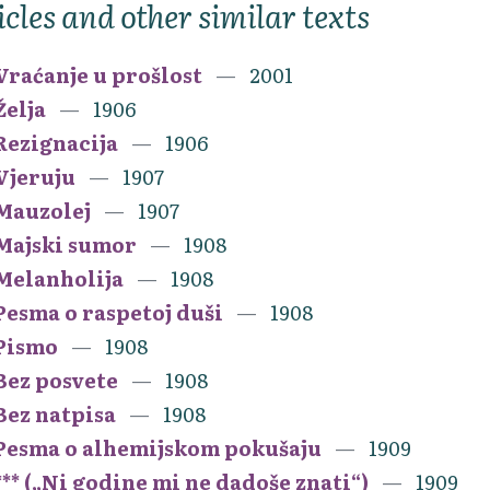
icles and other similar texts
Vraćanje u prošlost
2001
Želja
1906
Rezignacija
1906
Vjeruju
1907
Mauzolej
1907
Majski sumor
1908
Melanholija
1908
Pesma o raspetoj duši
1908
Pismo
1908
Bez posvete
1908
Bez natpisa
1908
Pesma o alhemijskom pokušaju
1909
*** („Ni godine mi ne dadoše znati“)
1909