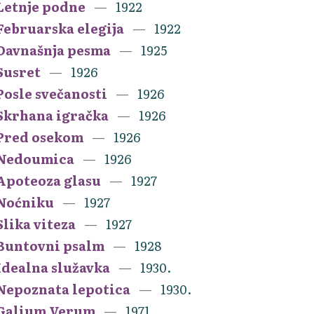
Letnje podne
1922
Februarska elegija
1922
Davnašnja pesma
1925
Susret
1926
Posle svečanosti
1926
Skrhana igračka
1926
Pred osekom
1926
Nedoumica
1926
Apoteoza glasu
1927
Noćniku
1927
Slika viteza
1927
Buntovni psalm
1928
Idealna služavka
1930.
Nepoznata lepotica
1930.
Galium Verum
1971