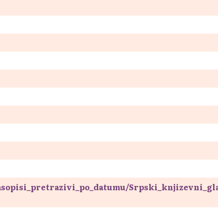
asopisi_pretrazivi_po_datumu/Srpski_knjizevni_gl