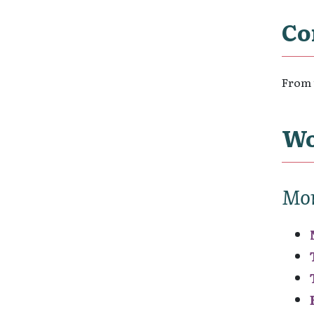
Co
From 
Wo
Mo