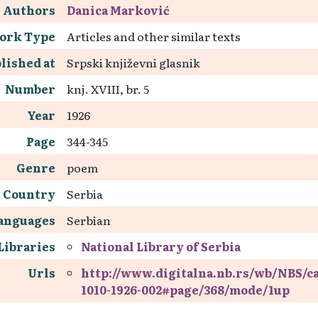
Authors
Danica Marković
ork Type
Articles and other similar texts
lished at
Srpski književni glasnik
Number
knj. XVIII, br. 5
Year
1926
Page
344-345
Genre
poem
Country
Serbia
anguages
Serbian
Libraries
National Library of Serbia
Urls
http://www.digitalna.nb.rs/wb/NBS/c
1010-1926-002#page/368/mode/1up