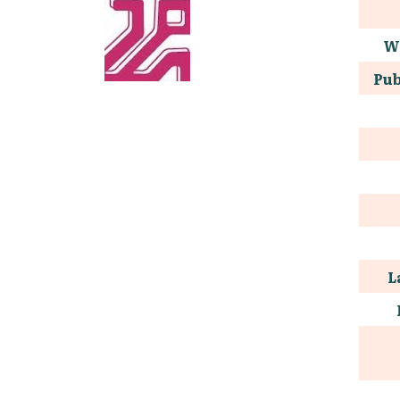
W
Pub
L