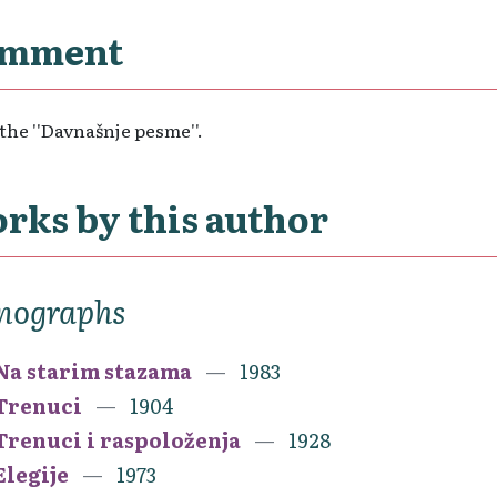
mment
the ''Davnašnje pesme''.
rks by this author
nographs
Na starim stazama
1983
Trenuci
1904
Trenuci i raspoloženja
1928
Elegije
1973