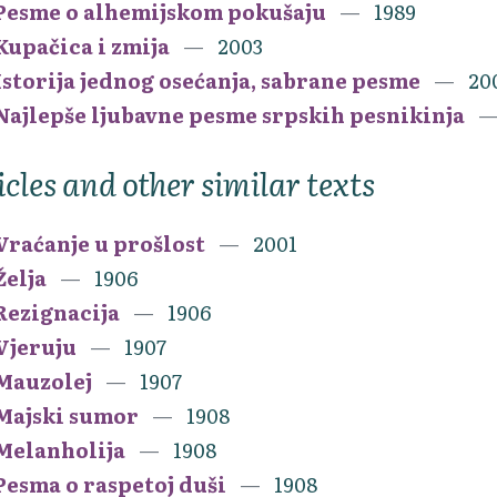
Pesme o alhemijskom pokušaju
1989
Kupačica i zmija
2003
Istorija jednog osećanja, sabrane pesme
20
Najlepše ljubavne pesme srpskih pesnikinja
icles and other similar texts
Vraćanje u prošlost
2001
Želja
1906
Rezignacija
1906
Vjeruju
1907
Mauzolej
1907
Majski sumor
1908
Melanholija
1908
Pesma o raspetoj duši
1908