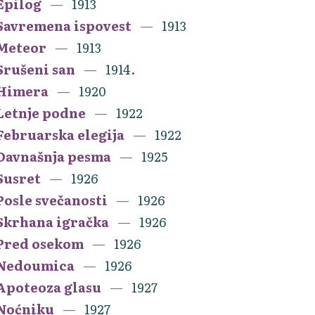
Epilog
1913
Savremena ispovest
1913
Meteor
1913
Srušeni san
1914.
Himera
1920
Letnje podne
1922
Februarska elegija
1922
Davnašnja pesma
1925
Susret
1926
Posle svečanosti
1926
Skrhana igračka
1926
Pred osekom
1926
Nedoumica
1926
Apoteoza glasu
1927
Noćniku
1927