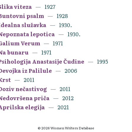
Slika viteza
1927
Buntovni psalm
1928
Idealna služavka
1930.
Nepoznata lepotica
1930.
Galium Verum
1971
Na bunaru
1971
Psihologija Anastasije Čudine
1995
Devojka iz Palilule
2006
Krst
2011
Doziv nečastivog
2011
Nedovršena priča
2012
Aprilska elegija
2021
© 2026 Women Writers Database