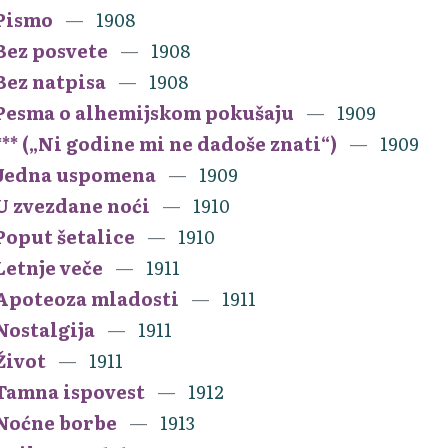
Pismo
1908
Bez posvete
1908
Bez natpisa
1908
Pesma o alhemijskom pokušaju
1909
*** („Ni godine mi ne dadoše znati“)
1909
Jedna uspomena
1909
U zvezdane noći
1910
Poput šetalice
1910
Letnje veče
1911
Apoteoza mladosti
1911
Nostalgija
1911
Život
1911
Tamna ispovest
1912
Noćne borbe
1913