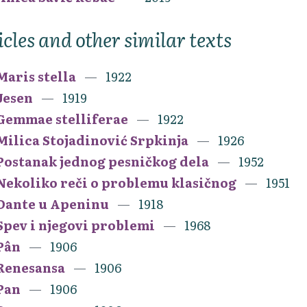
icles and other similar texts
Maris stella
1922
Jesen
1919
Gemmae stelliferae
1922
Milica Stojadinović Srpkinja
1926
Postanak jednog pesničkog dela
1952
Nekoliko reči o problemu klasičnog
1951
Dante u Apeninu
1918
Spev i njegovi problemi
1968
Pân
1906
Renesansa
1906
Pan
1906