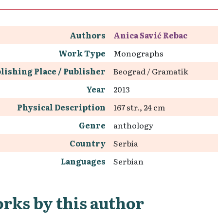
Authors
Anica Savić Rebac
Work Type
Monographs
lishing Place / Publisher
Beograd / Gramatik
Year
2013
Physical Description
167 str., 24 cm
Genre
anthology
Country
Serbia
Languages
Serbian
rks by this author