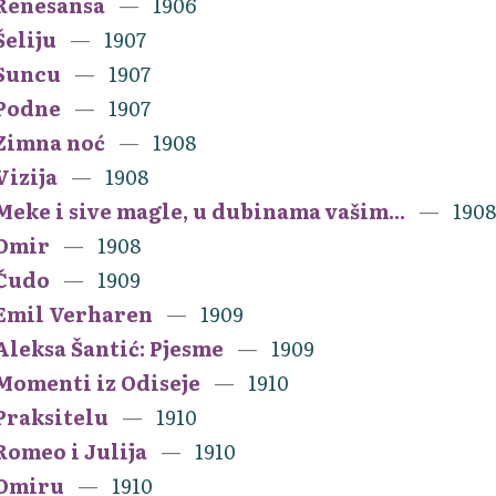
Renesansa
1906
Šeliju
1907
Suncu
1907
Podne
1907
Zimna noć
1908
Vizija
1908
Meke i sive magle, u dubinama vašim...
1908
Omir
1908
Čudo
1909
Emil Verharen
1909
Aleksa Šantić: Pjesme
1909
Momenti iz Odiseje
1910
Praksitelu
1910
Romeo i Julija
1910
Omiru
1910