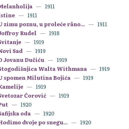
Melanholija
1911
Istine
1911
U zimu poznu, u proleće râno...
1911
Joffroy Rudel
1918
Svitanje
1919
Novi Sad
1919
O Jovanu Dučiću
1919
Stogodišnjica Walta Withmana
1919
U spomen Milutina Bojića
1919
Kamelije
1919
Svetozar Ćorović
1919
Put
1920
Safijska oda
1920
Hodimo dvoje po snegu...
1920