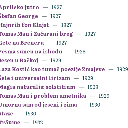
Aprilsko jutro
1927
Štefan George
1927
Hajnrih fon Klajst
1927
Tomas Man i Začarani breg
1927
Gete na Breneru
1927
Pesma suncu na ishodu
1928
Jesen u Bačkoj
1929
Laza Kostić kao tumač poezije Zmajeve
1929
Šele i universalni lirizam
1929
Magia naturalis: solstitium
1929
Tomas Man i problem umetnika
1929
Umorna sam od jeseni i zima
1930
Staze
1930
Träume
1932