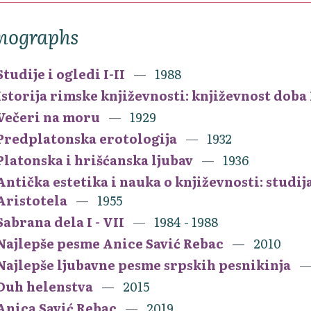
nographs
Studije i ogledi I-II
1988
Istorija rimske književnosti: književnost dob
Večeri na moru
1929
Predplatonska erotologija
1932
Platonska i hrišćanska ljubav
1936
Antička estetika i nauka o književnosti: studi
Aristotela
1955
Sabrana dela I - VII
1984 - 1988
Najlepše pesme Anice Savić Rebac
2010
Najlepše ljubavne pesme srpskih pesnikinja
Duh helenstva
2015
Anica Savić Rebac
2019