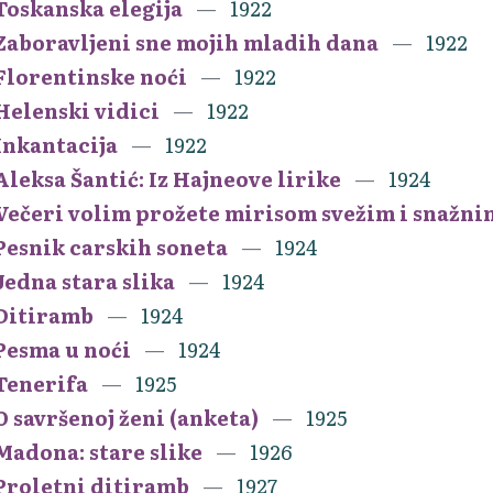
Toskanska elegija
1922
Zaboravljeni sne mojih mladih dana
1922
Florentinske noći
1922
Helenski vidici
1922
Inkantacija
1922
Aleksa Šantić: Iz Hajneove lirike
1924
Večeri volim prožete mirisom svežim i snažnim
Pesnik carskih soneta
1924
Jedna stara slika
1924
Ditiramb
1924
Pesma u noći
1924
Tenerifa
1925
O savršenoj ženi (anketa)
1925
Madona: stare slike
1926
Proletni ditiramb
1927