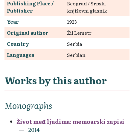
Publishing Place /
Beograd / Srpski
Publisher
književni glasnik
Year
1923
Original author
Žil Lemetr
Country
Serbia
Languages
Serbian
Works by this author
Monographs
Život među ljudima: memoarski zapisi
2014