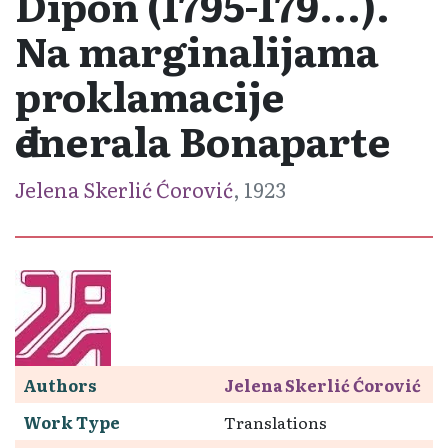
Dipon (1795-179...).
Na marginalijama
proklamacije
đenerala Bonaparte
Jelena Skerlić Ćorović
, 1923
Authors
Jelena Skerlić Ćorović
Work Type
Translations