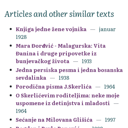
Articles and other similar texts
Knjiga jedne žene vojnika
januar
1928
Mara Đorđević - Malagurska: Vita
Đanina i druge pripovetke iz
bunjevačkog života
1933
Jedna persiska pesma i jedna bosanska
sevdalinka
1938
Porodična pisma J.Skerlića
1964
O Skerlićevim roditeljima: neke moje
uspomene iz detinjstva i mladosti
1964
Sećanje na Milovana Glišića
1997