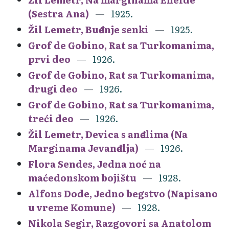
(Sestra Ana)
1925.
Žil Lemetr, Buđenje senki
1925.
Grof de Gobino, Rat sa Turkomanima,
prvi deo
1926.
Grof de Gobino, Rat sa Turkomanima,
drugi deo
1926.
Grof de Gobino, Rat sa Turkomanima,
treći deo
1926.
Žil Lemetr, Devica s anđelima (Na
Marginama Jevanđelja)
1926.
Flora Sendes, Jedna noć na
maćedonskom bojištu
1928.
Alfons Dode, Jedno begstvo (Napisano
u vreme Komune)
1928.
Nikola Segir, Razgovori sa Anatolom