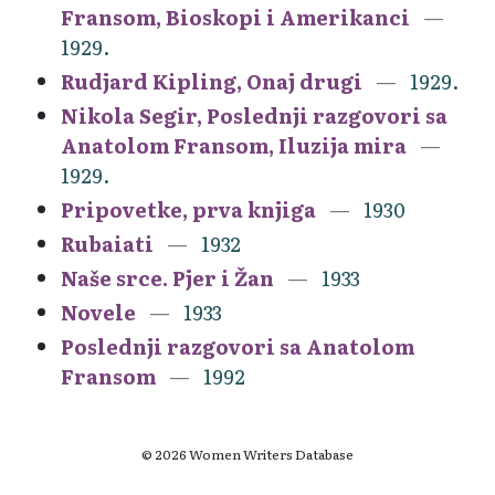
Fransom, Bioskopi i Amerikanci
1929.
Rudjard Kipling, Onaj drugi
1929.
Nikola Segir, Poslednji razgovori sa
Anatolom Fransom, Iluzija mira
1929.
Pripovetke, prva knjiga
1930
Rubaiati
1932
Naše srce. Pjer i Žan
1933
Novele
1933
Poslednji razgovori sa Anatolom
Fransom
1992
© 2026 Women Writers Database