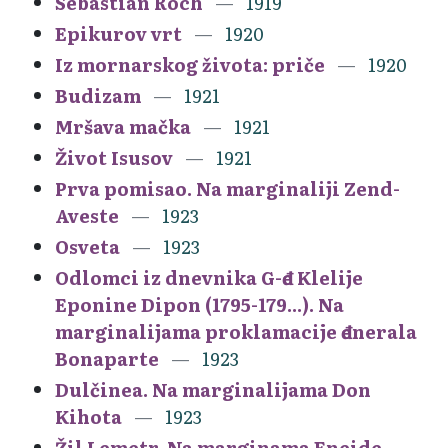
Sebastian Roch
1919
Epikurov vrt
1920
Iz mornarskog života: priče
1920
Budizam
1921
Mršava mačka
1921
Život Isusov
1921
Prva pomisao. Na marginaliji Zend-
Aveste
1923
Osveta
1923
Odlomci iz dnevnika G-đe Klelije
Eponine Dipon (1795-179...). Na
marginalijama proklamacije đenerala
Bonaparte
1923
Dulčinea. Na marginalijama Don
Kihota
1923
Žil Lemetr, Na marginama Eneide