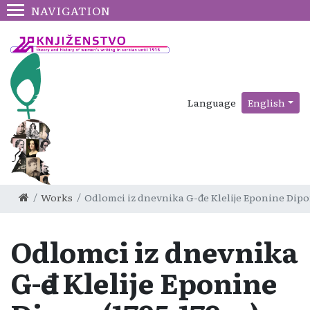
NAVIGATION
Language
English
Works
Odlomci iz dnevnika G-đe Klelije Eponine Dipo
Odlomci iz dnevnika
G-đe Klelije Eponine