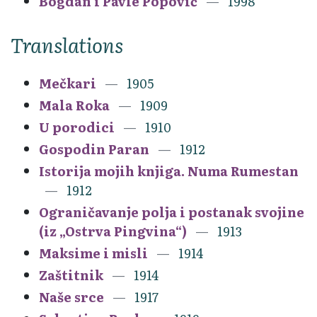
Bogdan i Pavle Popović
1998
Translations
Mečkari
1905
Mala Roka
1909
U porodici
1910
Gospodin Paran
1912
Istorija mojih knjiga. Numa Rumestan
1912
Ograničavanje polja i postanak svojine
(iz „Ostrva Pingvina“)
1913
Maksime i misli
1914
Zaštitnik
1914
Naše srce
1917