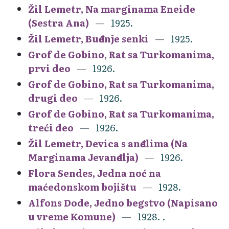
Žil Lemetr, Na marginama Eneide
(Sestra Ana)
1925.
Žil Lemetr, Buđenje senki
1925.
Grof de Gobino, Rat sa Turkomanima,
prvi deo
1926.
Grof de Gobino, Rat sa Turkomanima,
drugi deo
1926.
Grof de Gobino, Rat sa Turkomanima,
treći deo
1926.
Žil Lemetr, Devica s anđelima (Na
Marginama Jevanđelja)
1926.
Flora Sendes, Jedna noć na
maćedonskom bojištu
1928.
Alfons Dode, Jedno begstvo (Napisano
u vreme Komune)
1928. .