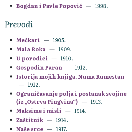
Bogdan i Pavle Popović
1998.
Prevodi
Mečkari
1905.
Mala Roka
1909.
U porodici
1910.
Gospodin Paran
1912.
Istorija mojih knjiga. Numa Rumestan
1912.
Ograničavanje polja i postanak svojine
(iz „Ostrva Pingvina“)
1913.
Maksime i misli
1914.
Zaštitnik
1914.
Naše srce
1917.