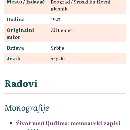
Mesto / Izdavač
Beograd / Srpski književni
glasnik
Godina
1923.
Originalni
Žil Lemetr
autor
Država
Srbija
Jezik
srpski
Radovi
Monografije
Život među ljudima: memoarski zapisi