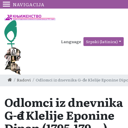
NAVIGACIJA
Language
Srpski (latinica)
Radovi
Odlomci iz dnevnika G-đe Klelije Eponine Dipo
Odlomci iz dnevnika
G-đe Klelije Eponine
Dipon (1795-179...).