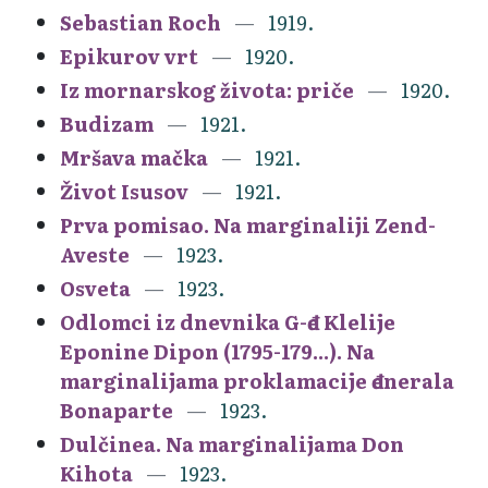
Sebastian Roch
1919.
Epikurov vrt
1920.
Iz mornarskog života: priče
1920.
Budizam
1921.
Mršava mačka
1921.
Život Isusov
1921.
Prva pomisao. Na marginaliji Zend-
Aveste
1923.
Osveta
1923.
Odlomci iz dnevnika G-đe Klelije
Eponine Dipon (1795-179...). Na
marginalijama proklamacije đenerala
Bonaparte
1923.
Dulčinea. Na marginalijama Don
Kihota
1923.