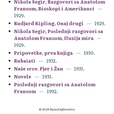
Nikola Segir, Razgovori sa Anatolom
Fransom, Bioskopi i Amerikanci
1929.
Rudjard Kipling, Onaj drugi
1929.
Nikola Segir, Poslednji razgovori sa
Anatolom Fransom, Iluzija mira
1929.
Pripovetke, prva knjiga
1930.
Rubaiati
1932.
Naše srce. Pjer i Žan
1933.
Novele
1933.
Poslednji razgovori sa Anatolom
Fransom
1992.
© 2026 Baza Knjiženstvo