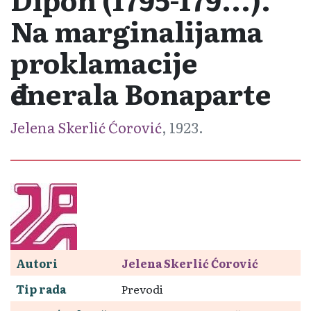
Na marginalijama
proklamacije
đenerala Bonaparte
Jelena Skerlić Ćorović
, 1923.
Autori
Jelena Skerlić Ćorović
Tip rada
Prevodi