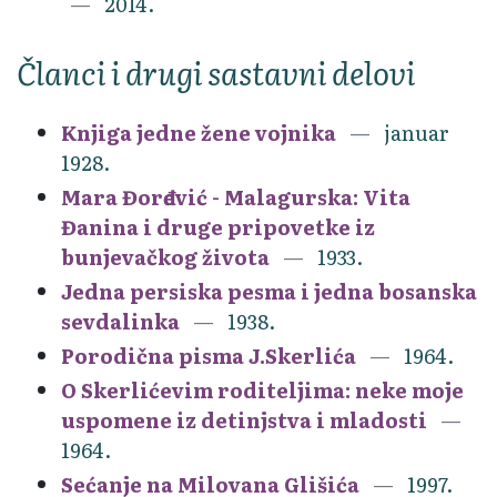
2014.
Članci i drugi sastavni delovi
Knjiga jedne žene vojnika
januar
1928.
Mara Đorđević - Malagurska: Vita
Đanina i druge pripovetke iz
bunjevačkog života
1933.
Jedna persiska pesma i jedna bosanska
sevdalinka
1938.
Porodična pisma J.Skerlića
1964.
O Skerlićevim roditeljima: neke moje
uspomene iz detinjstva i mladosti
1964.
Sećanje na Milovana Glišića
1997.