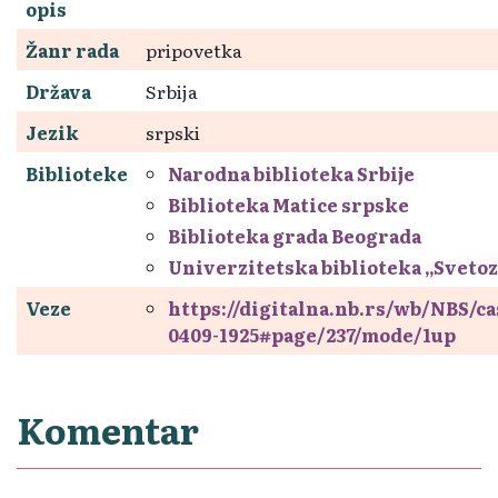
opis
Žanr rada
pripovetka
Država
Srbija
Jezik
srpski
Biblioteke
Narodna biblioteka Srbije
Biblioteka Matice srpske
Biblioteka grada Beograda
Univerzitetska biblioteka „Sveto
Veze
https://digitalna.nb.rs/wb/NBS/c
0409-1925#page/237/mode/1up
Komentar