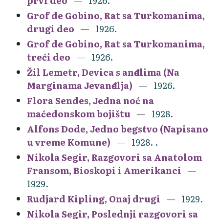
prvi deo
1926.
Grof de Gobino, Rat sa Turkomanima,
drugi deo
1926.
Grof de Gobino, Rat sa Turkomanima,
treći deo
1926.
Žil Lemetr, Devica s anđelima (Na
Marginama Jevanđelja)
1926.
Flora Sendes, Jedna noć na
maćedonskom bojištu
1928.
Alfons Dode, Jedno begstvo (Napisano
u vreme Komune)
1928. .
Nikola Segir, Razgovori sa Anatolom
Fransom, Bioskopi i Amerikanci
1929.
Rudjard Kipling, Onaj drugi
1929.
Nikola Segir, Poslednji razgovori sa