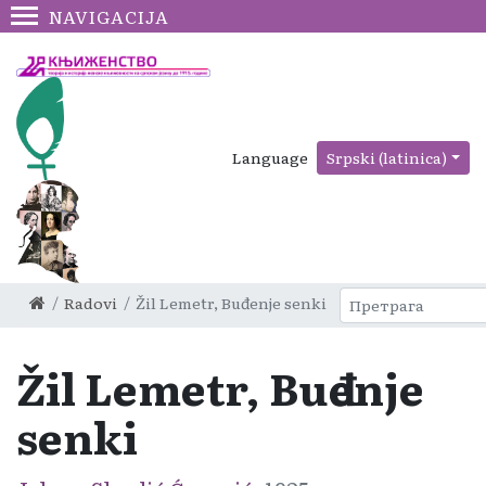
NAVIGACIJA
Language
Srpski (latinica)
Radovi
Žil Lemetr, Buđenje senki
Žil Lemetr, Buđenje
senki