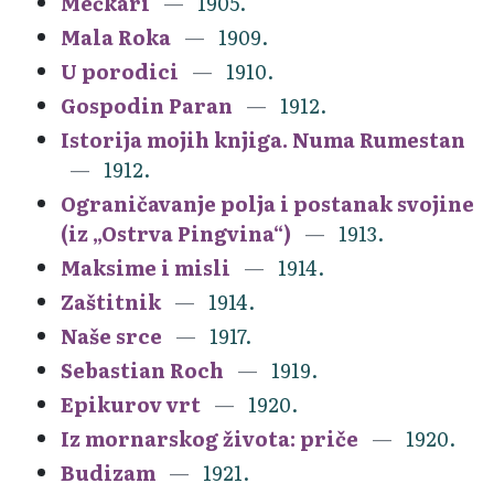
Mečkari
1905.
Mala Roka
1909.
U porodici
1910.
Gospodin Paran
1912.
Istorija mojih knjiga. Numa Rumestan
1912.
Ograničavanje polja i postanak svojine
(iz „Ostrva Pingvina“)
1913.
Maksime i misli
1914.
Zaštitnik
1914.
Naše srce
1917.
Sebastian Roch
1919.
Epikurov vrt
1920.
Iz mornarskog života: priče
1920.
Budizam
1921.