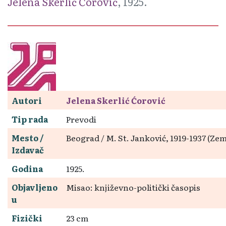
Jelena Skerlić Ćorović
, 1925.
Autori
Jelena Skerlić Ćorović
Tip rada
Prevodi
Mesto /
Beograd / M. St. Janković, 1919-1937 (Ze
Izdavač
Godina
1925.
Objavljeno
Misao: književno-politički časopis
u
Fizički
23 cm