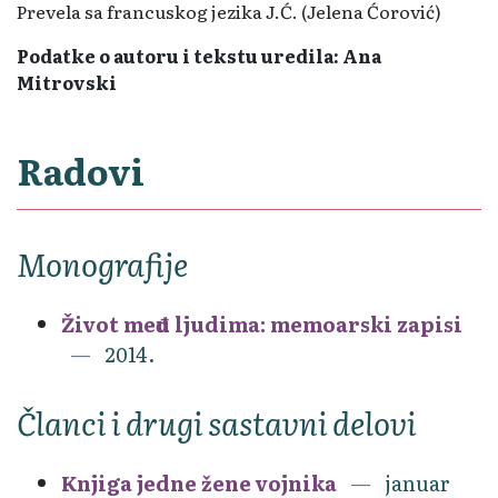
Prevela sa francuskog jezika J.Ć. (Jelena Ćorović)
Podatke o autoru i tekstu uredila: Ana
Mitrovski
Radovi
Monografije
Život među ljudima: memoarski zapisi
2014.
Članci i drugi sastavni delovi
Knjiga jedne žene vojnika
januar