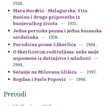
1928.
Mara Đorđević - Malagurska: Vita
Đanina i druge pripovetke iz
bunjevačkog života
1933.
Jedna persiska pesma i jedna bosanska
sevdalinka
1938.
Porodična pisma J.Skerlića
1964.
O Skerlićevim roditeljima: neke moje
uspomene iz detinjstva i mladosti
1964.
Sećanje na Milovana Glišića
1997.
Bogdan i Pavle Popović
1998.
Prevodi