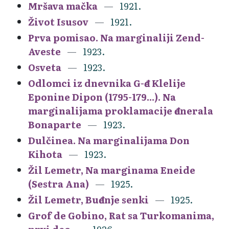
Mršava mačka
1921.
Život Isusov
1921.
Prva pomisao. Na marginaliji Zend-
Aveste
1923.
Osveta
1923.
Odlomci iz dnevnika G-đe Klelije
Eponine Dipon (1795-179...). Na
marginalijama proklamacije đenerala
Bonaparte
1923.
Dulčinea. Na marginalijama Don
Kihota
1923.
Žil Lemetr, Na marginama Eneide
(Sestra Ana)
1925.
Žil Lemetr, Buđenje senki
1925.
Grof de Gobino, Rat sa Turkomanima,