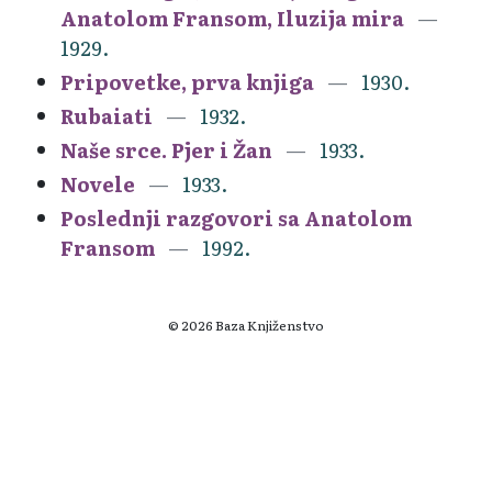
Anatolom Fransom, Iluzija mira
1929.
Pripovetke, prva knjiga
1930.
Rubaiati
1932.
Naše srce. Pjer i Žan
1933.
Novele
1933.
Poslednji razgovori sa Anatolom
Fransom
1992.
© 2026 Baza Knjiženstvo