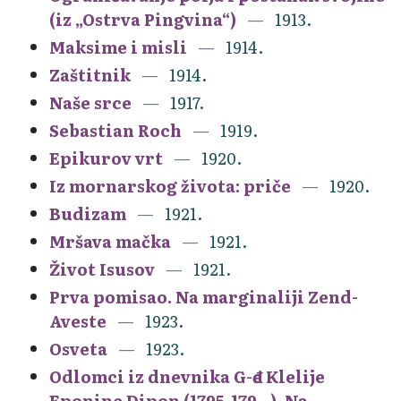
(iz „Ostrva Pingvina“)
1913.
Maksime i misli
1914.
Zaštitnik
1914.
Naše srce
1917.
Sebastian Roch
1919.
Epikurov vrt
1920.
Iz mornarskog života: priče
1920.
Budizam
1921.
Mršava mačka
1921.
Život Isusov
1921.
Prva pomisao. Na marginaliji Zend-
Aveste
1923.
Osveta
1923.
Odlomci iz dnevnika G-đe Klelije
Eponine Dipon (1795-179...). Na