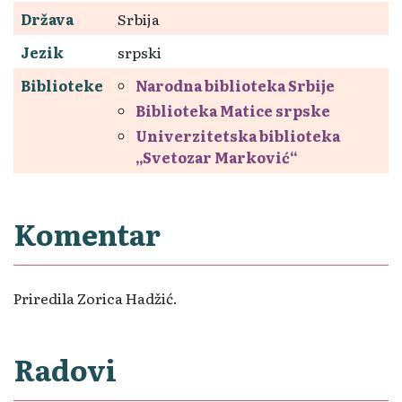
Država
Srbija
Jezik
srpski
Biblioteke
Narodna biblioteka Srbije
Biblioteka Matice srpske
Univerzitetska biblioteka
„Svetozar Marković“
Komentar
Priredila Zorica Hadžić.
Radovi