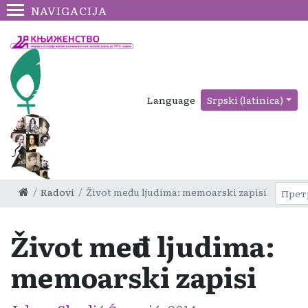
NAVIGACIJA
Language
Srpski (latinica)
Radovi
Život među ljudima: memoarski zapisi
Život među ljudima:
memoarski zapisi