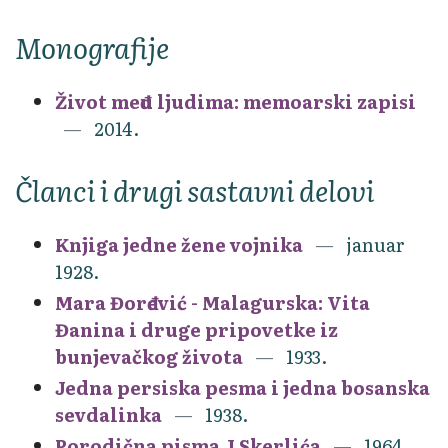
Monografije
Život među ljudima: memoarski zapisi
2014.
Članci i drugi sastavni delovi
Knjiga jedne žene vojnika
januar
1928.
Mara Đorđević - Malagurska: Vita
Đanina i druge pripovetke iz
bunjevačkog života
1933.
Jedna persiska pesma i jedna bosanska
sevdalinka
1938.
Porodična pisma J.Skerlića
1964.