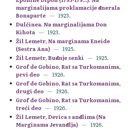
marginalijama proklamacije đenerala
Bonaparte
1923.
Dulčinea. Na marginalijama Don
Kihota
1923.
Žil Lemetr, Na marginama Eneide
(Sestra Ana)
1925.
Žil Lemetr, Buđenje senki
1925.
Grof de Gobino, Rat sa Turkomanima,
prvi deo
1926.
Grof de Gobino, Rat sa Turkomanima,
drugi deo
1926.
Grof de Gobino, Rat sa Turkomanima,
treći deo
1926.
Žil Lemetr, Devica s anđelima (Na
Marginama Jevanđelja)
1926.