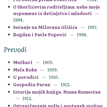
O Skerlićevim roditeljima: neke moje
uspomene iz detinjstva i mladosti
1964.
Sećanje na Milovana Glišića
1997.
Bogdan i Pavle Popović
1998.
Prevodi
Mečkari
1905.
Mala Roka
1909.
U porodici
1910.
Gospodin Paran
1912.
Istorija mojih knjiga. Numa Rumestan
1912.
Ograničavanje polja i postanak svojine