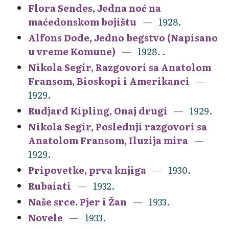
Flora Sendes, Jedna noć na
maćedonskom bojištu
1928.
Alfons Dode, Jedno begstvo (Napisano
u vreme Komune)
1928. .
Nikola Segir, Razgovori sa Anatolom
Fransom, Bioskopi i Amerikanci
1929.
Rudjard Kipling, Onaj drugi
1929.
Nikola Segir, Poslednji razgovori sa
Anatolom Fransom, Iluzija mira
1929.
Pripovetke, prva knjiga
1930.
Rubaiati
1932.
Naše srce. Pjer i Žan
1933.
Novele
1933.