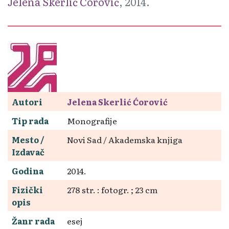
Jelena Skerlić Ćorović
, 2014.
Autori
Jelena Skerlić Ćorović
Tip rada
Monografije
Mesto /
Novi Sad / Akademska knjiga
Izdavač
Godina
2014.
Fizički
278 str. : fotogr. ; 23 cm
opis
Žanr rada
esej