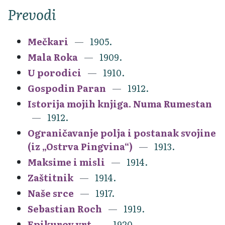
Prevodi
Mečkari
1905.
Mala Roka
1909.
U porodici
1910.
Gospodin Paran
1912.
Istorija mojih knjiga. Numa Rumestan
1912.
Ograničavanje polja i postanak svojine
(iz „Ostrva Pingvina“)
1913.
Maksime i misli
1914.
Zaštitnik
1914.
Naše srce
1917.
Sebastian Roch
1919.
Epikurov vrt
1920.