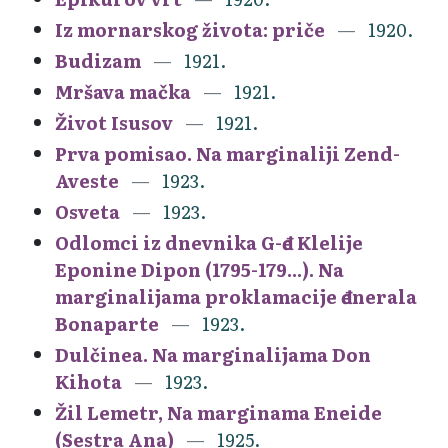
Iz mornarskog života: priče
1920.
Budizam
1921.
Mršava mačka
1921.
Život Isusov
1921.
Prva pomisao. Na marginaliji Zend-
Aveste
1923.
Osveta
1923.
Odlomci iz dnevnika G-đe Klelije
Eponine Dipon (1795-179...). Na
marginalijama proklamacije đenerala
Bonaparte
1923.
Dulčinea. Na marginalijama Don
Kihota
1923.
Žil Lemetr, Na marginama Eneide
(Sestra Ana)
1925.