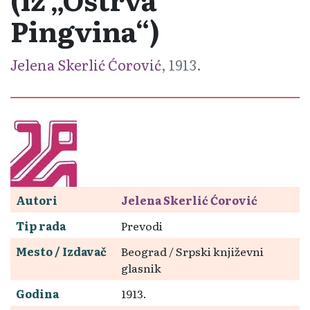
Pingvina“)
Jelena Skerlić Ćorović
, 1913.
Autori
Jelena Skerlić Ćorović
Tip rada
Prevodi
Mesto / Izdavač
Beograd / Srpski književni
glasnik
Godina
1913.