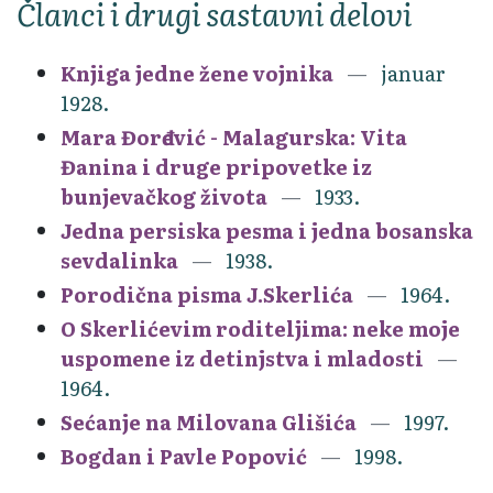
Članci i drugi sastavni delovi
Knjiga jedne žene vojnika
januar
1928.
Mara Đorđević - Malagurska: Vita
Đanina i druge pripovetke iz
bunjevačkog života
1933.
Jedna persiska pesma i jedna bosanska
sevdalinka
1938.
Porodična pisma J.Skerlića
1964.
O Skerlićevim roditeljima: neke moje
uspomene iz detinjstva i mladosti
1964.
Sećanje na Milovana Glišića
1997.
Bogdan i Pavle Popović
1998.