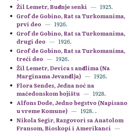
Žil Lemetr, Buđenje senki
1925.
Grof de Gobino, Rat sa Turkomanima,
prvi deo
1926.
Grof de Gobino, Rat sa Turkomanima,
drugi deo
1926.
Grof de Gobino, Rat sa Turkomanima,
treći deo
1926.
Žil Lemetr, Devica s anđelima (Na
Marginama Jevanđelja)
1926.
Flora Sendes, Jedna noć na
maćedonskom bojištu
1928.
Alfons Dode, Jedno begstvo (Napisano
u vreme Komune)
1928. .
Nikola Segir, Razgovori sa Anatolom
Fransom, Bioskopi i Amerikanci