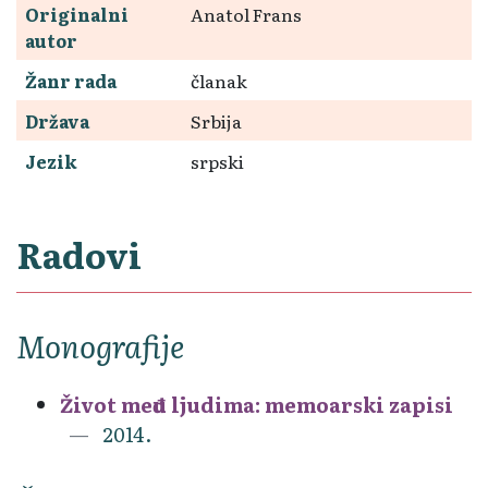
Originalni
Anatol Frans
autor
Žanr rada
članak
Država
Srbija
Jezik
srpski
Radovi
Monografije
Život među ljudima: memoarski zapisi
2014.