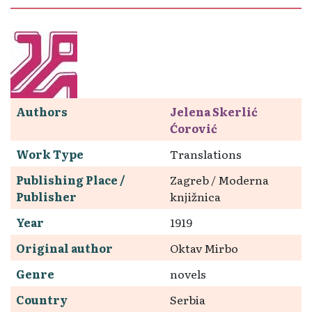
Authors
Jelena Skerlić
Ćorović
Work Type
Translations
Publishing Place /
Zagreb / Moderna
Publisher
knjižnica
Year
1919
Original author
Oktav Mirbo
Genre
novels
Country
Serbia