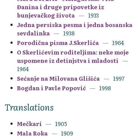
Đanina i druge pripovetke iz
bunjevačkog života
1933
Jedna persiska pesma i jedna bosanska
sevdalinka
1938
Porodična pisma J.Skerlića
1964
O Skerlićevim roditeljima: neke moje
uspomene iz detinjstva i mladosti
1964
Sećanje na Milovana Glišića
1997
Bogdan i Pavle Popović
1998
Translations
Mečkari
1905
Mala Roka
1909