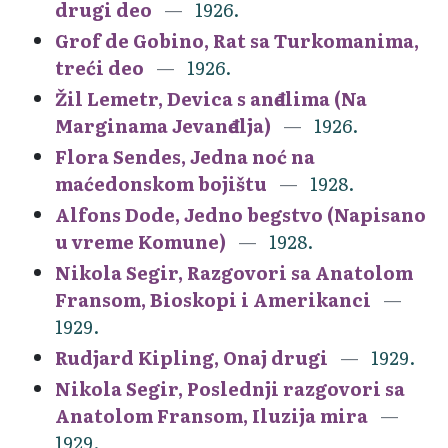
drugi deo
1926.
Grof de Gobino, Rat sa Turkomanima,
treći deo
1926.
Žil Lemetr, Devica s anđelima (Na
Marginama Jevanđelja)
1926.
Flora Sendes, Jedna noć na
maćedonskom bojištu
1928.
Alfons Dode, Jedno begstvo (Napisano
u vreme Komune)
1928.
Nikola Segir, Razgovori sa Anatolom
Fransom, Bioskopi i Amerikanci
1929.
Rudjard Kipling, Onaj drugi
1929.
Nikola Segir, Poslednji razgovori sa
Anatolom Fransom, Iluzija mira
1929.