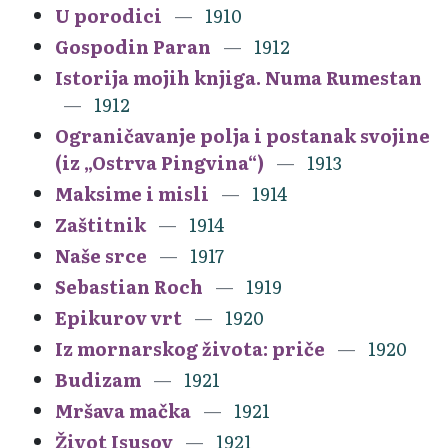
U porodici
1910
Gospodin Paran
1912
Istorija mojih knjiga. Numa Rumestan
1912
Ograničavanje polja i postanak svojine
(iz „Ostrva Pingvina“)
1913
Maksime i misli
1914
Zaštitnik
1914
Naše srce
1917
Sebastian Roch
1919
Epikurov vrt
1920
Iz mornarskog života: priče
1920
Budizam
1921
Mršava mačka
1921
Život Isusov
1921