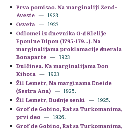
Prva pomisao. Na marginaliji Zend-
Aveste
1923
Osveta
1923
Odlomci iz dnevnika G-đe Klelije
Eponine Dipon (1795-179...). Na
marginalijama proklamacije đenerala
Bonaparte
1923
Dulčinea. Na marginalijama Don
Kihota
1923
Žil Lemetr, Na marginama Eneide
(Sestra Ana)
1925.
Žil Lemetr, Buđenje senki
1925.
Grof de Gobino, Rat sa Turkomanima,
prvi deo
1926.
Grof de Gobino, Rat sa Turkomanima,