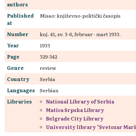
authors
Published
Misao: književno-politički časopis
at
Number
knj. 41, sv. 3-6, februar - mart 1933.
Year
1933
Page
329-342
Genre
review
Country
Serbia
Languages
Serbian
Libraries
National Library of Serbia
Matica Srpska Library
Belgrade City Library
University library "Svetozar Mar