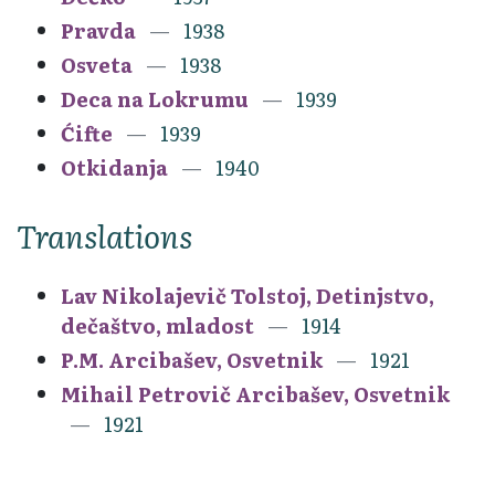
Pravda
1938
Osveta
1938
Deca na Lokrumu
1939
Ćifte
1939
Otkidanja
1940
Translations
Lav Nikolajevič Tolstoj, Detinjstvo,
dečaštvo, mladost
1914
P.M. Arcibašev, Osvetnik
1921
Mihail Petrovič Arcibašev, Osvetnik
1921