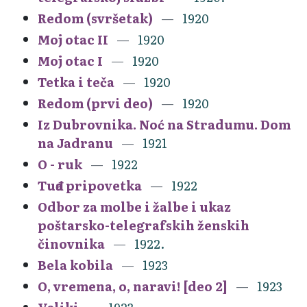
Redom (svršetak)
1920
Moj otac II
1920
Moj otac I
1920
Tetka i teča
1920
Redom (prvi deo)
1920
Iz Dubrovnika. Noć na Stradumu. Dom
na Jadranu
1921
O - ruk
1922
Tuđa pripovetka
1922
Odbor za molbe i žalbe i ukaz
poštarsko-telegrafskih ženskih
činovnika
1922.
Bela kobila
1923
O, vremena, o, naravi! [deo 2]
1923