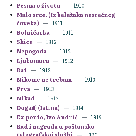
Pesma o životu
1910
Malo srce. (Iz beležaka nesrećnog
čoveka)
1911
Bolničarka
1911
Skice
1912
Nepogoda
1912
Ljubomora
1912
Rat
1912
Nikome ne trebam
1913
Prva
1913
Nikad
1913
Događaj (Istina)
1914
Ex ponto, Ivo Andrić
1919
Rad i nagrada u poštansko-
telegrafskoj službi
1920.