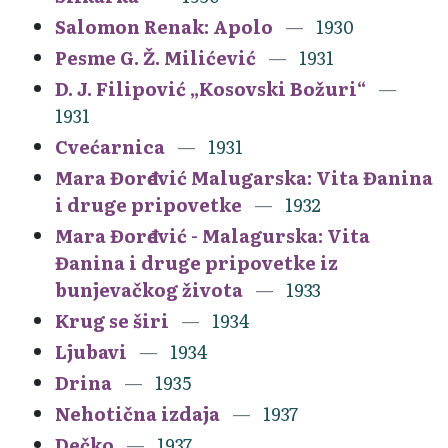
Salomon Renak: Apolo
1930
Pesme G. Ž. Milićević
1931
D. J. Filipović „Kosovski Božuri“
1931
Cvećarnica
1931
Mara Đorđević Malugarska: Vita Đanina
i druge pripovetke
1932
Mara Đorđević - Malagurska: Vita
Đanina i druge pripovetke iz
bunjevačkog života
1933
Krug se širi
1934
Ljubavi
1934
Drina
1935
Nehotična izdaja
1937
Dečko
1937