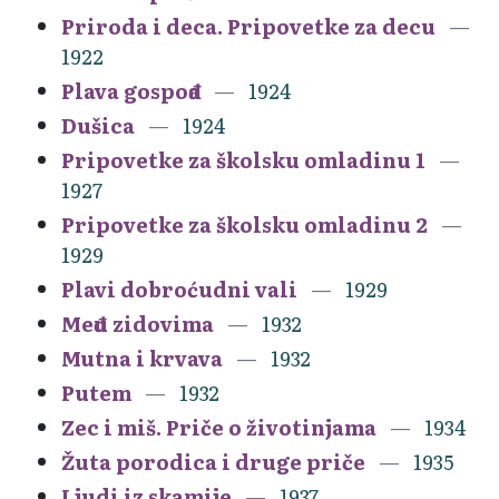
Priroda i deca. Pripovetke za decu
1922
Plava gospođa
1924
Dušica
1924
Pripovetke za školsku omladinu 1
1927
Pripovetke za školsku omladinu 2
1929
Plavi dobroćudni vali
1929
Među zidovima
1932
Mutna i krvava
1932
Putem
1932
Zec i miš. Priče o životinjama
1934
Žuta porodica i druge priče
1935
Ljudi iz skamije
1937