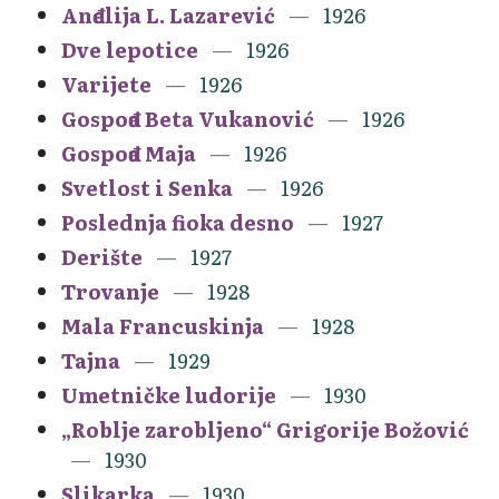
Anđelija L. Lazarević
1926
Dve lepotice
1926
Varijete
1926
Gospođa Beta Vukanović
1926
Gospođa Maja
1926
Svetlost i Senka
1926
Poslednja fioka desno
1927
Derište
1927
Trovanje
1928
Mala Francuskinja
1928
Tajna
1929
Umetničke ludorije
1930
„Roblje zarobljeno“ Grigorije Božović
1930
Slikarka
1930