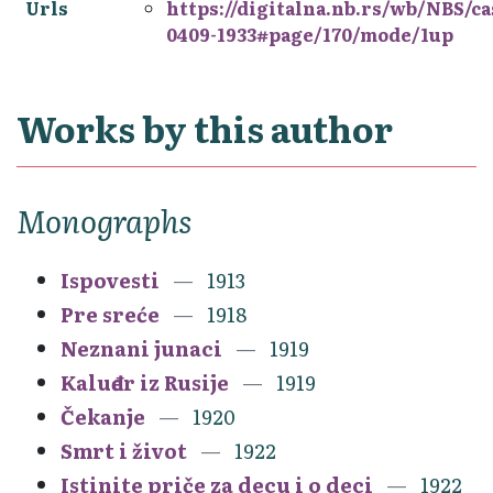
Urls
https://digitalna.nb.rs/wb/NBS/c
0409-1933#page/170/mode/1up
Works by this author
Monographs
Ispovesti
1913
Pre sreće
1918
Neznani junaci
1919
Kaluđer iz Rusije
1919
Čekanje
1920
Smrt i život
1922
Istinite priče za decu i o deci
1922