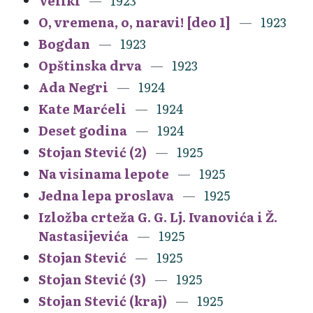
Veliki
1923
O, vremena, o, naravi! [deo 1]
1923
Bogdan
1923
Opštinska drva
1923
Ada Negri
1924
Kate Marćeli
1924
Deset godina
1924
Stojan Stević (2)
1925
Na visinama lepote
1925
Jedna lepa proslava
1925
Izložba crteža G. G. Lj. Ivanovića i Ž.
Nastasijevića
1925
Stojan Stević
1925
Stojan Stević (3)
1925
Stojan Stević (kraj)
1925