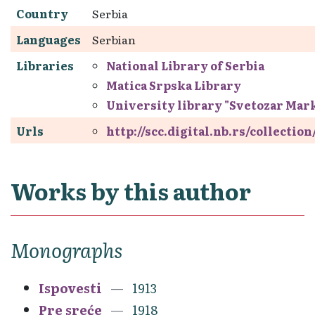
Country
Serbia
Languages
Serbian
Libraries
National Library of Serbia
Matica Srpska Library
University library "Svetozar Mar
Urls
http://scc.digital.nb.rs/collectio
Works by this author
Monographs
Ispovesti
1913
Pre sreće
1918