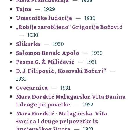
Tajna
1929
Umetničke ludorije
1930
„Roblje zarobljeno“ Grigorije Božović
1930
Slikarka
1930
Salomon Renak: Apolo
1930
Pesme G. Ž. Milićević
1931
D. J. Filipović „Kosovski Božuri“
1931
Cvećarnica
1931
Mara Đorđević Malugarska: Vita Đanina
i druge pripovetke
1932
Mara Đorđević - Malagurska: Vita
Đanina i druge pripovetke iz
bunjevačkog života
1933