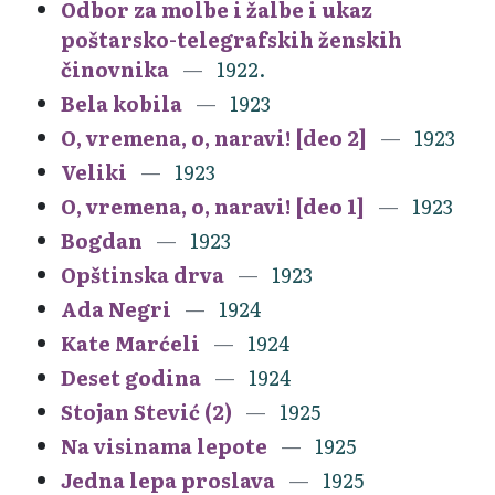
Odbor za molbe i žalbe i ukaz
poštarsko-telegrafskih ženskih
činovnika
1922.
Bela kobila
1923
O, vremena, o, naravi! [deo 2]
1923
Veliki
1923
O, vremena, o, naravi! [deo 1]
1923
Bogdan
1923
Opštinska drva
1923
Ada Negri
1924
Kate Marćeli
1924
Deset godina
1924
Stojan Stević (2)
1925
Na visinama lepote
1925
Jedna lepa proslava
1925