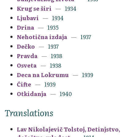
Krug se širi
1934
Ljubavi
1934
Drina
1935
Nehotična izdaja
1937
Dečko
1937
Pravda
1938
Osveta
1938
Deca na Lokrumu
1939
Ćifte
1939
Otkidanja
1940
Translations
Lav Nikolajevič Tolstoj, Detinjstvo,