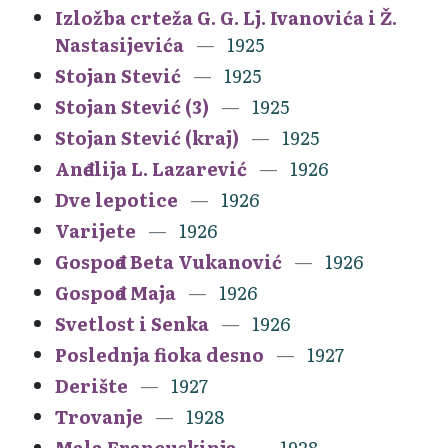
Izložba crteža G. G. Lj. Ivanovića i Ž.
Nastasijevića
1925
Stojan Stević
1925
Stojan Stević (3)
1925
Stojan Stević (kraj)
1925
Anđelija L. Lazarević
1926
Dve lepotice
1926
Varijete
1926
Gospođa Beta Vukanović
1926
Gospođa Maja
1926
Svetlost i Senka
1926
Poslednja fioka desno
1927
Derište
1927
Trovanje
1928
Mala Francuskinja
1928