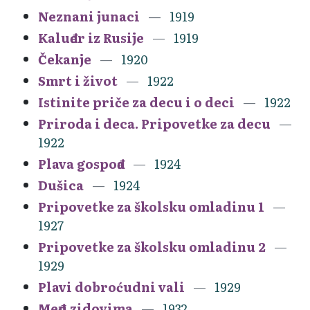
Neznani junaci
1919
Kaluđer iz Rusije
1919
Čekanje
1920
Smrt i život
1922
Istinite priče za decu i o deci
1922
Priroda i deca. Pripovetke za decu
1922
Plava gospođa
1924
Dušica
1924
Pripovetke za školsku omladinu 1
1927
Pripovetke za školsku omladinu 2
1929
Plavi dobroćudni vali
1929
Među zidovima
1932