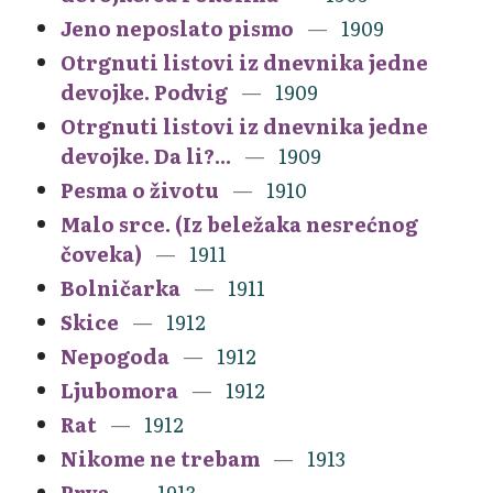
Jeno neposlato pismo
1909
Otrgnuti listovi iz dnevnika jedne
devojke. Podvig
1909
Otrgnuti listovi iz dnevnika jedne
devojke. Da li?...
1909
Pesma o životu
1910
Malo srce. (Iz beležaka nesrećnog
čoveka)
1911
Bolničarka
1911
Skice
1912
Nepogoda
1912
Ljubomora
1912
Rat
1912
Nikome ne trebam
1913
Prva
1913