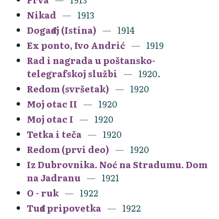
Nikad
1913
Događaj (Istina)
1914
Ex ponto, Ivo Andrić
1919
Rad i nagrada u poštansko-
telegrafskoj službi
1920.
Redom (svršetak)
1920
Moj otac II
1920
Moj otac I
1920
Tetka i teča
1920
Redom (prvi deo)
1920
Iz Dubrovnika. Noć na Stradumu. Dom
na Jadranu
1921
O - ruk
1922
Tuđa pripovetka
1922