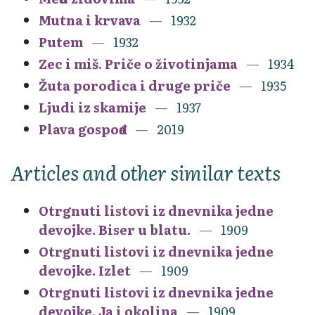
Mutna i krvava
1932
Putem
1932
Zec i miš. Priče o životinjama
1934
Žuta porodica i druge priče
1935
Ljudi iz skamije
1937
Plava gospođa
2019
Articles and other similar texts
Otrgnuti listovi iz dnevnika jedne
devojke. Biser u blatu.
1909
Otrgnuti listovi iz dnevnika jedne
devojke. Izlet
1909
Otrgnuti listovi iz dnevnika jedne
devojke. Ja i okolina
1909