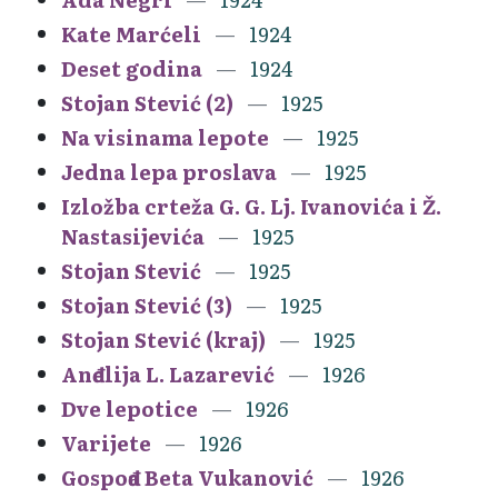
Kate Marćeli
1924
Deset godina
1924
Stojan Stević (2)
1925
Na visinama lepote
1925
Jedna lepa proslava
1925
Izložba crteža G. G. Lj. Ivanovića i Ž.
Nastasijevića
1925
Stojan Stević
1925
Stojan Stević (3)
1925
Stojan Stević (kraj)
1925
Anđelija L. Lazarević
1926
Dve lepotice
1926
Varijete
1926
Gospođa Beta Vukanović
1926