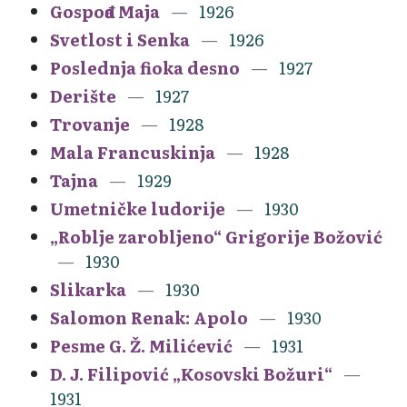
Gospođa Maja
1926
Svetlost i Senka
1926
Poslednja fioka desno
1927
Derište
1927
Trovanje
1928
Mala Francuskinja
1928
Tajna
1929
Umetničke ludorije
1930
„Roblje zarobljeno“ Grigorije Božović
1930
Slikarka
1930
Salomon Renak: Apolo
1930
Pesme G. Ž. Milićević
1931
D. J. Filipović „Kosovski Božuri“
1931