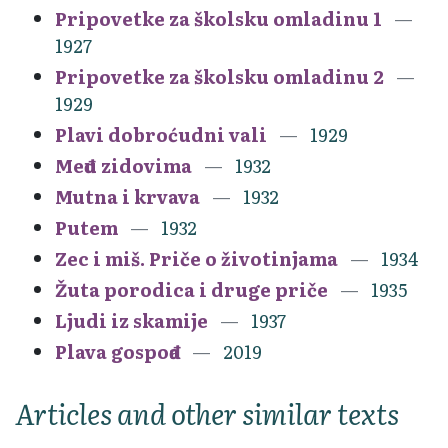
Pripovetke za školsku omladinu 1
1927
Pripovetke za školsku omladinu 2
1929
Plavi dobroćudni vali
1929
Među zidovima
1932
Mutna i krvava
1932
Putem
1932
Zec i miš. Priče o životinjama
1934
Žuta porodica i druge priče
1935
Ljudi iz skamije
1937
Plava gospođa
2019
Articles and other similar texts