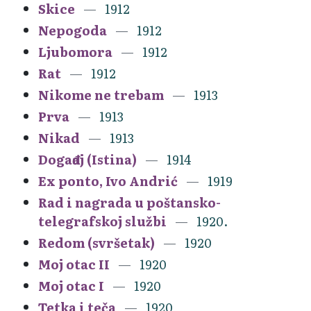
Skice
1912
Nepogoda
1912
Ljubomora
1912
Rat
1912
Nikome ne trebam
1913
Prva
1913
Nikad
1913
Događaj (Istina)
1914
Ex ponto, Ivo Andrić
1919
Rad i nagrada u poštansko-
telegrafskoj službi
1920.
Redom (svršetak)
1920
Moj otac II
1920
Moj otac I
1920
Tetka i teča
1920