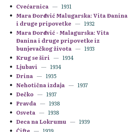
Cvećarnica
1931
Mara Đorđević Malugarska: Vita Đanina
i druge pripovetke
1932
Mara Đorđević - Malagurska: Vita
Đanina i druge pripovetke iz
bunjevačkog života
1933
Krug se širi
1934
Ljubavi
1934
Drina
1935
Nehotična izdaja
1937
Dečko
1937
Pravda
1938
Osveta
1938
Deca na Lokrumu
1939
Ćifte
1939