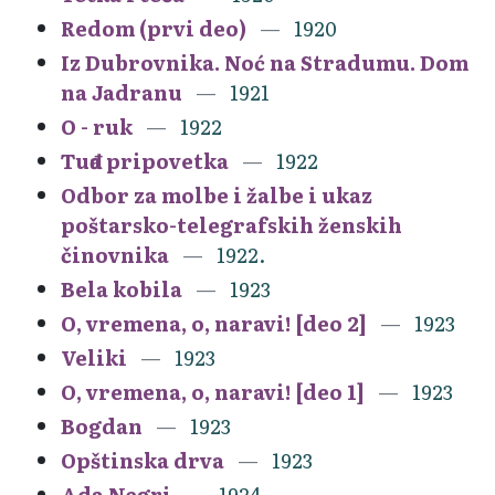
Redom (prvi deo)
1920
Iz Dubrovnika. Noć na Stradumu. Dom
na Jadranu
1921
O - ruk
1922
Tuđa pripovetka
1922
Odbor za molbe i žalbe i ukaz
poštarsko-telegrafskih ženskih
činovnika
1922.
Bela kobila
1923
O, vremena, o, naravi! [deo 2]
1923
Veliki
1923
O, vremena, o, naravi! [deo 1]
1923
Bogdan
1923
Opštinska drva
1923
Ada Negri
1924