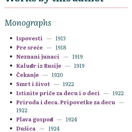
Monographs
Ispovesti
1913
Pre sreće
1918
Neznani junaci
1919
Kaluđer iz Rusije
1919
Čekanje
1920
Smrt i život
1922
Istinite priče za decu i o deci
1922
Priroda i deca. Pripovetke za decu
1922
Plava gospođa
1924
Dušica
1924