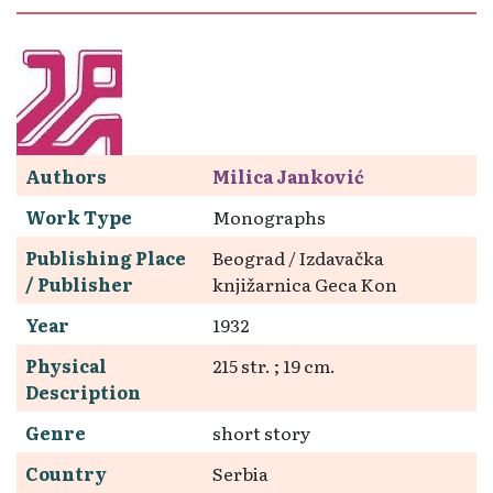
Authors
Milica Janković
Work Type
Monographs
Publishing Place
Beograd / Izdavačka
/ Publisher
knjižarnica Geca Kon
Year
1932
Physical
215 str. ; 19 cm.
Description
Genre
short story
Country
Serbia