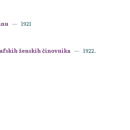
anu
1921
rafskih ženskih činovnika
1922.