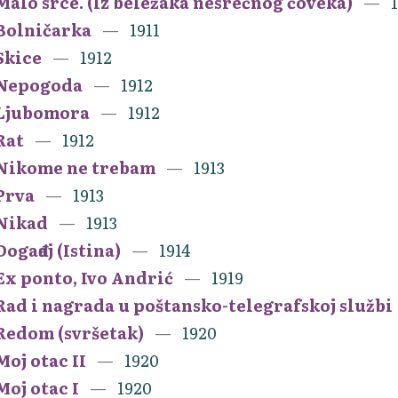
Malo srce. (Iz beležaka nesrećnog čoveka)
Bolničarka
1911
Skice
1912
Nepogoda
1912
Ljubomora
1912
Rat
1912
Nikome ne trebam
1913
Prva
1913
Nikad
1913
Događaj (Istina)
1914
Ex ponto, Ivo Andrić
1919
Rad i nagrada u poštansko-telegrafskoj službi
Redom (svršetak)
1920
Moj otac II
1920
Moj otac I
1920