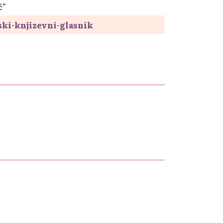
ć"
pski-knjizevni-glasnik