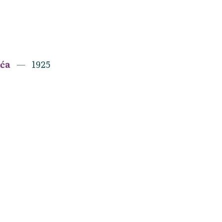
ića
1925