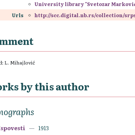
University library "Svetozar Markovi
Urls
http://scc.digital.nb.rs/collection/sr
mment
d: L. Mihajlović
rks by this author
nographs
Ispovesti
1913