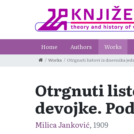
Home
Authors
Works
Works
Otrgnuti listovi iz dnevnika je
Otrgnuti lis
devojke. Po
Milica Janković
, 1909