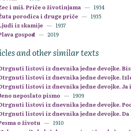
Zec i miš. Priče o životinjama
1934
Žuta porodica i druge priče
1935
Ljudi iz skamije
1937
Plava gospođa
2019
icles and other similar texts
Otrgnuti listovi iz dnevnika jedne devojke. Bis
Otrgnuti listovi iz dnevnika jedne devojke. Izl
Otrgnuti listovi iz dnevnika jedne devojke. Ja 
Jeno neposlato pismo
1909
Otrgnuti listovi iz dnevnika jedne devojke. Po
Otrgnuti listovi iz dnevnika jedne devojke. Da l
Pesma o životu
1910