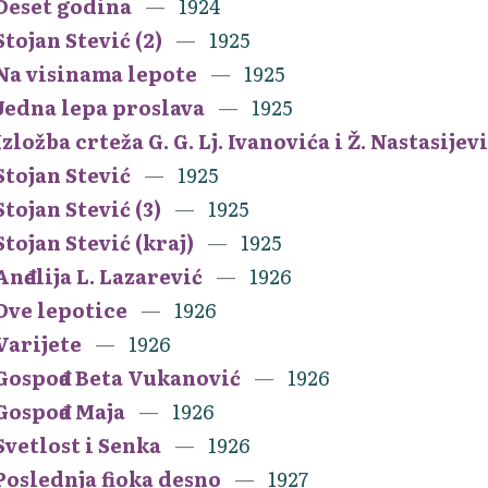
Deset godina
1924
Stojan Stević (2)
1925
Na visinama lepote
1925
Jedna lepa proslava
1925
Izložba crteža G. G. Lj. Ivanovića i Ž. Nastasijev
Stojan Stević
1925
Stojan Stević (3)
1925
Stojan Stević (kraj)
1925
Anđelija L. Lazarević
1926
Dve lepotice
1926
Varijete
1926
Gospođa Beta Vukanović
1926
Gospođa Maja
1926
Svetlost i Senka
1926
Poslednja fioka desno
1927