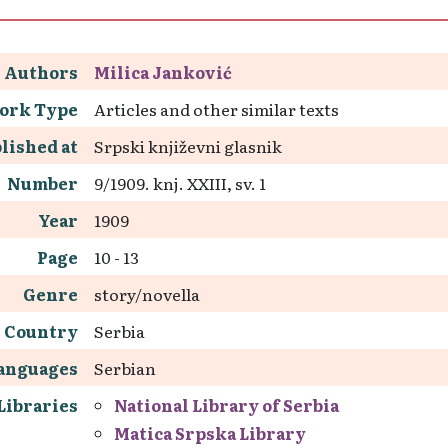
Authors
Milica Janković
ork Type
Articles and other similar texts
lished at
Srpski književni glasnik
Number
9/1909. knj. XXIII, sv. 1
Year
1909
Page
10 - 13
Genre
story/novella
Country
Serbia
anguages
Serbian
Libraries
National Library of Serbia
Matica Srpska Library