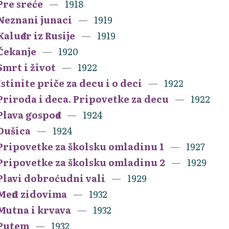
Pre sreće
1918
Neznani junaci
1919
Kaluđer iz Rusije
1919
Čekanje
1920
Smrt i život
1922
Istinite priče za decu i o deci
1922
Priroda i deca. Pripovetke za decu
1922
Plava gospođa
1924
Dušica
1924
Pripovetke za školsku omladinu 1
1927
Pripovetke za školsku omladinu 2
1929
Plavi dobroćudni vali
1929
Među zidovima
1932
Mutna i krvava
1932
Putem
1932