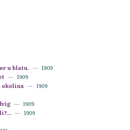
er u blatu.
1909
et
1909
i okolina
1909
dvig
1909
i?...
1909