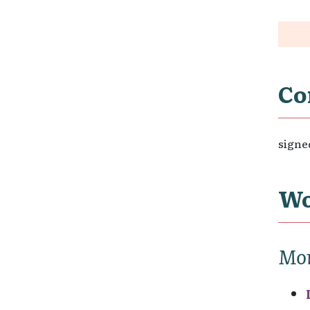
Co
signe
Wo
Mo