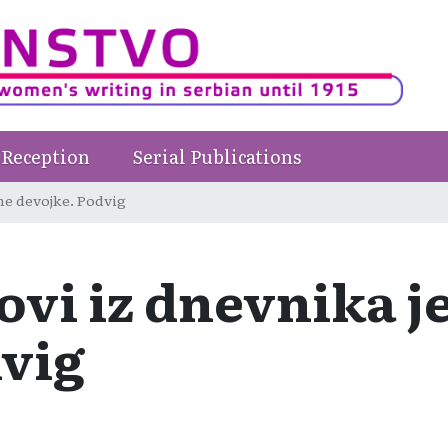
Reception
Serial Publications
dne devojke. Podvig
tovi iz dnevnika 
dvig