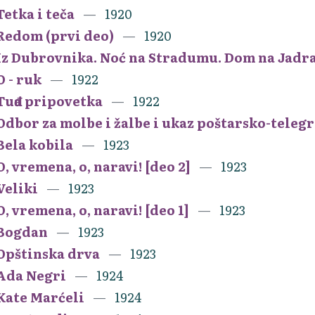
Tetka i teča
1920
Redom (prvi deo)
1920
Iz Dubrovnika. Noć na Stradumu. Dom na Jadr
O - ruk
1922
Tuđa pripovetka
1922
Odbor za molbe i žalbe i ukaz poštarsko-teleg
Bela kobila
1923
O, vremena, o, naravi! [deo 2]
1923
Veliki
1923
O, vremena, o, naravi! [deo 1]
1923
Bogdan
1923
Opštinska drva
1923
Ada Negri
1924
Kate Marćeli
1924