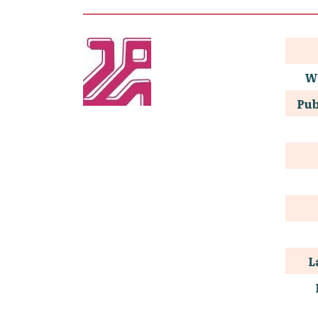
W
Pub
L