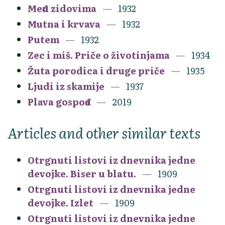
Među zidovima
1932
Mutna i krvava
1932
Putem
1932
Zec i miš. Priče o životinjama
1934
Žuta porodica i druge priče
1935
Ljudi iz skamije
1937
Plava gospođa
2019
Articles and other similar texts
Otrgnuti listovi iz dnevnika jedne
devojke. Biser u blatu.
1909
Otrgnuti listovi iz dnevnika jedne
devojke. Izlet
1909
Otrgnuti listovi iz dnevnika jedne