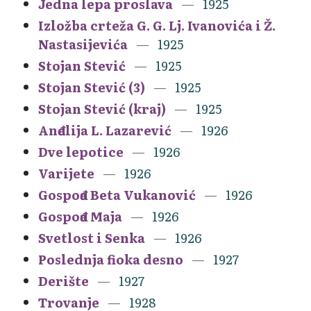
Jedna lepa proslava
1925
Izložba crteža G. G. Lj. Ivanovića i Ž.
Nastasijevića
1925
Stojan Stević
1925
Stojan Stević (3)
1925
Stojan Stević (kraj)
1925
Anđelija L. Lazarević
1926
Dve lepotice
1926
Varijete
1926
Gospođa Beta Vukanović
1926
Gospođa Maja
1926
Svetlost i Senka
1926
Poslednja fioka desno
1927
Derište
1927
Trovanje
1928