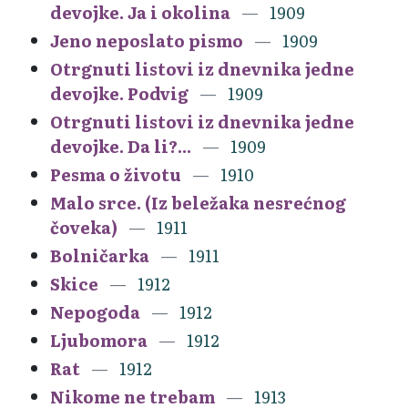
devojke. Ja i okolina
1909
Jeno neposlato pismo
1909
Otrgnuti listovi iz dnevnika jedne
devojke. Podvig
1909
Otrgnuti listovi iz dnevnika jedne
devojke. Da li?...
1909
Pesma o životu
1910
Malo srce. (Iz beležaka nesrećnog
čoveka)
1911
Bolničarka
1911
Skice
1912
Nepogoda
1912
Ljubomora
1912
Rat
1912
Nikome ne trebam
1913