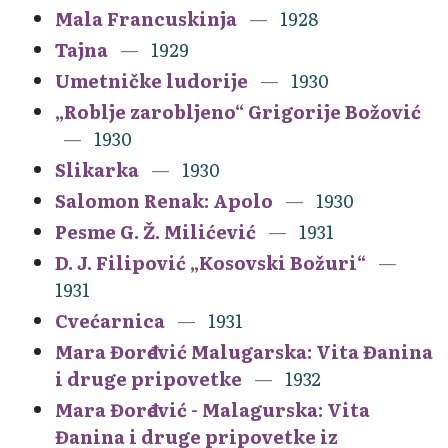
Mala Francuskinja
1928
Tajna
1929
Umetničke ludorije
1930
„Roblje zarobljeno“ Grigorije Božović
1930
Slikarka
1930
Salomon Renak: Apolo
1930
Pesme G. Ž. Milićević
1931
D. J. Filipović „Kosovski Božuri“
1931
Cvećarnica
1931
Mara Đorđević Malugarska: Vita Đanina
i druge pripovetke
1932
Mara Đorđević - Malagurska: Vita
Đanina i druge pripovetke iz