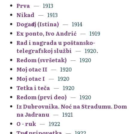
Prva
1913
Nikad
1913
Događaj (Istina)
1914
Ex ponto, Ivo Andrić
1919
Rad i nagrada u poštansko-
telegrafskoj službi
1920.
Redom (svršetak)
1920
Moj otac II
1920
Moj otac I
1920
Tetka i teča
1920
Redom (prvi deo)
1920
Iz Dubrovnika. Noć na Stradumu. Dom
na Jadranu
1921
O - ruk
1922
Tuđa pripovetka
1922