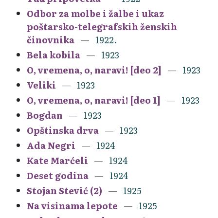
Odbor za molbe i žalbe i ukaz
poštarsko-telegrafskih ženskih
činovnika
1922.
Bela kobila
1923
O, vremena, o, naravi! [deo 2]
1923
Veliki
1923
O, vremena, o, naravi! [deo 1]
1923
Bogdan
1923
Opštinska drva
1923
Ada Negri
1924
Kate Marćeli
1924
Deset godina
1924
Stojan Stević (2)
1925
Na visinama lepote
1925