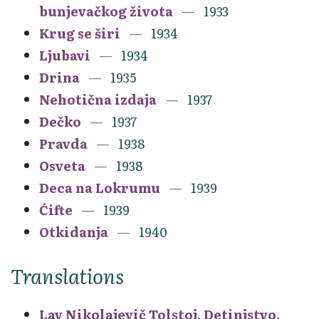
bunjevačkog života
1933
Krug se širi
1934
Ljubavi
1934
Drina
1935
Nehotična izdaja
1937
Dečko
1937
Pravda
1938
Osveta
1938
Deca na Lokrumu
1939
Ćifte
1939
Otkidanja
1940
Translations
Lav Nikolajevič Tolstoj, Detinjstvo,