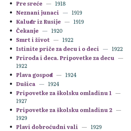
Pre sreće
1918
Neznani junaci
1919
Kaluđer iz Rusije
1919
Čekanje
1920
Smrt i život
1922
Istinite priče za decu i o deci
1922
Priroda i deca. Pripovetke za decu
1922
Plava gospođa
1924
Dušica
1924
Pripovetke za školsku omladinu 1
1927
Pripovetke za školsku omladinu 2
1929
Plavi dobroćudni vali
1929