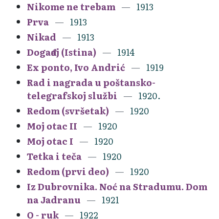
Nikome ne trebam
1913
Prva
1913
Nikad
1913
Događaj (Istina)
1914
Ex ponto, Ivo Andrić
1919
Rad i nagrada u poštansko-
telegrafskoj službi
1920.
Redom (svršetak)
1920
Moj otac II
1920
Moj otac I
1920
Tetka i teča
1920
Redom (prvi deo)
1920
Iz Dubrovnika. Noć na Stradumu. Dom
na Jadranu
1921
O - ruk
1922