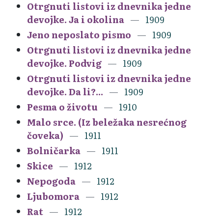
Otrgnuti listovi iz dnevnika jedne
devojke. Ja i okolina
1909
Jeno neposlato pismo
1909
Otrgnuti listovi iz dnevnika jedne
devojke. Podvig
1909
Otrgnuti listovi iz dnevnika jedne
devojke. Da li?...
1909
Pesma o životu
1910
Malo srce. (Iz beležaka nesrećnog
čoveka)
1911
Bolničarka
1911
Skice
1912
Nepogoda
1912
Ljubomora
1912
Rat
1912