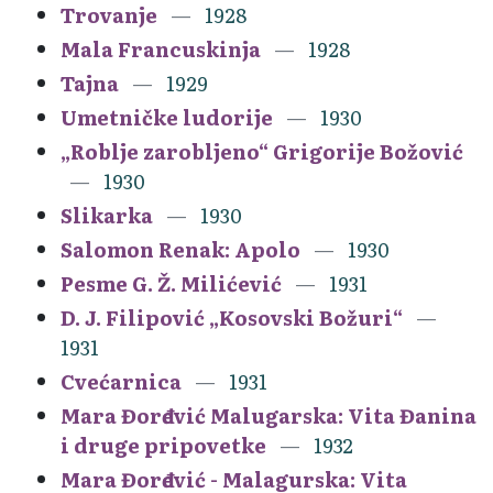
Trovanje
1928
Mala Francuskinja
1928
Tajna
1929
Umetničke ludorije
1930
„Roblje zarobljeno“ Grigorije Božović
1930
Slikarka
1930
Salomon Renak: Apolo
1930
Pesme G. Ž. Milićević
1931
D. J. Filipović „Kosovski Božuri“
1931
Cvećarnica
1931
Mara Đorđević Malugarska: Vita Đanina
i druge pripovetke
1932
Mara Đorđević - Malagurska: Vita