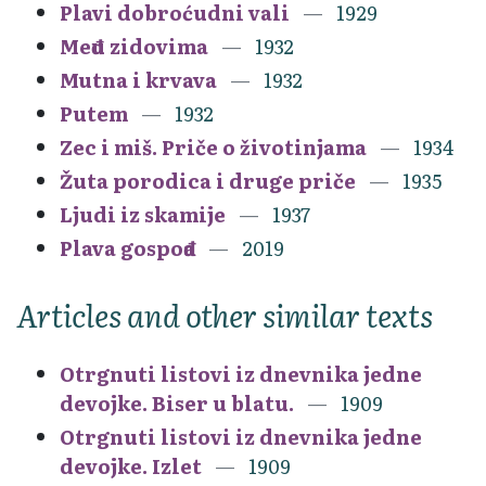
Plavi dobroćudni vali
1929
Među zidovima
1932
Mutna i krvava
1932
Putem
1932
Zec i miš. Priče o životinjama
1934
Žuta porodica i druge priče
1935
Ljudi iz skamije
1937
Plava gospođa
2019
Articles and other similar texts
Otrgnuti listovi iz dnevnika jedne
devojke. Biser u blatu.
1909
Otrgnuti listovi iz dnevnika jedne
devojke. Izlet
1909