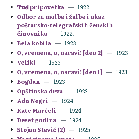
Tuđa pripovetka
1922
Odbor za molbe i žalbe i ukaz
poštarsko-telegrafskih ženskih
činovnika
1922.
Bela kobila
1923
O, vremena, o, naravi! [deo 2]
1923
Veliki
1923
O, vremena, o, naravi! [deo 1]
1923
Bogdan
1923
Opštinska drva
1923
Ada Negri
1924
Kate Marćeli
1924
Deset godina
1924
Stojan Stević (2)
1925