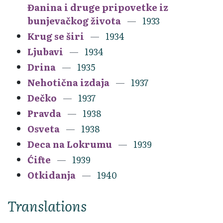
Đanina i druge pripovetke iz
bunjevačkog života
1933
Krug se širi
1934
Ljubavi
1934
Drina
1935
Nehotična izdaja
1937
Dečko
1937
Pravda
1938
Osveta
1938
Deca na Lokrumu
1939
Ćifte
1939
Otkidanja
1940
Translations