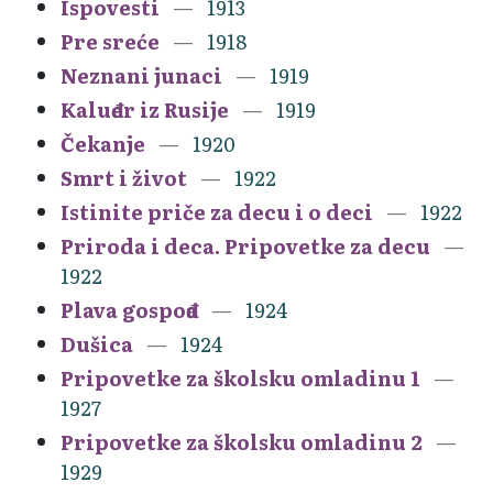
Ispovesti
1913
Pre sreće
1918
Neznani junaci
1919
Kaluđer iz Rusije
1919
Čekanje
1920
Smrt i život
1922
Istinite priče za decu i o deci
1922
Priroda i deca. Pripovetke za decu
1922
Plava gospođa
1924
Dušica
1924
Pripovetke za školsku omladinu 1
1927
Pripovetke za školsku omladinu 2
1929