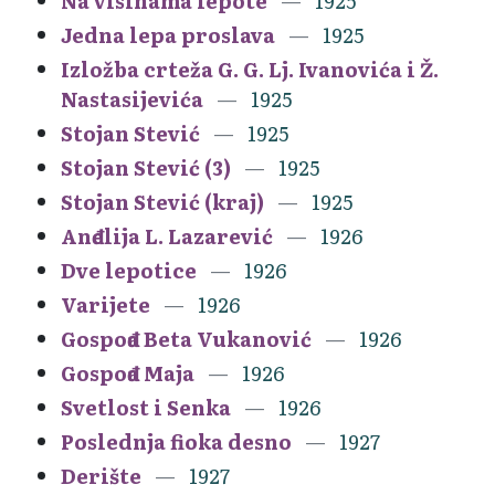
Na visinama lepote
1925
Jedna lepa proslava
1925
Izložba crteža G. G. Lj. Ivanovića i Ž.
Nastasijevića
1925
Stojan Stević
1925
Stojan Stević (3)
1925
Stojan Stević (kraj)
1925
Anđelija L. Lazarević
1926
Dve lepotice
1926
Varijete
1926
Gospođa Beta Vukanović
1926
Gospođa Maja
1926
Svetlost i Senka
1926
Poslednja fioka desno
1927
Derište
1927