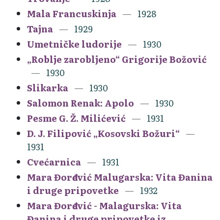
Mala Francuskinja
1928
Tajna
1929
Umetničke ludorije
1930
„Roblje zarobljeno“ Grigorije Božović
1930
Slikarka
1930
Salomon Renak: Apolo
1930
Pesme G. Ž. Milićević
1931
D. J. Filipović „Kosovski Božuri“
1931
Cvećarnica
1931
Mara Đorđević Malugarska: Vita Đanina
i druge pripovetke
1932
Mara Đorđević - Malagurska: Vita
Đanina i druge pripovetke iz