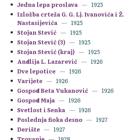
Jedna lepa proslava
1925
Izložba crteža G. G. Lj. Ivanovića i Ž.
Nastasijevića
1925
Stojan Stević
1925
Stojan Stević (3)
1925
Stojan Stević (kraj)
1925
Anđelija L. Lazarević
1926
Dve lepotice
1926
Varijete
1926
Gospođa Beta Vukanović
1926
Gospođa Maja
1926
Svetlost i Senka
1926
Poslednja fioka desno
1927
Derište
1927
Trovanje
1928