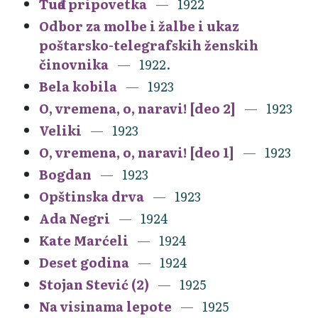
Tuđa pripovetka
1922
Odbor za molbe i žalbe i ukaz
poštarsko-telegrafskih ženskih
činovnika
1922.
Bela kobila
1923
O, vremena, o, naravi! [deo 2]
1923
Veliki
1923
O, vremena, o, naravi! [deo 1]
1923
Bogdan
1923
Opštinska drva
1923
Ada Negri
1924
Kate Marćeli
1924
Deset godina
1924
Stojan Stević (2)
1925
Na visinama lepote
1925