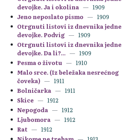
devojke. Ja i okolina
1909
Jeno neposlato pismo
1909
Otrgnuti listovi iz dnevnika jedne
devojke. Podvig
1909
Otrgnuti listovi iz dnevnika jedne
devojke. Da li?...
1909
Pesma o životu
1910
Malo srce. (Iz beležaka nesrećnog
čoveka)
1911
Bolničarka
1911
Skice
1912
Nepogoda
1912
Ljubomora
1912
Rat
1912
Nikome ne trebam
1913