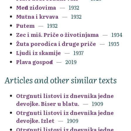
Među zidovima
1932
Mutna i krvava
1932
Putem
1932
Zec i miš. Priče o životinjama
1934
Žuta porodica i druge priče
1935
Ljudi iz skamije
1937
Plava gospođa
2019
Articles and other similar texts
Otrgnuti listovi iz dnevnika jedne
devojke. Biser u blatu.
1909
Otrgnuti listovi iz dnevnika jedne
devojke. Izlet
1909
Otrgnuti listovi iz dnevnika jedne