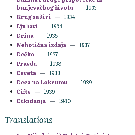
bunjevačkog života
1933
Krug se širi
1934
Ljubavi
1934
Drina
1935
Nehotična izdaja
1937
Dečko
1937
Pravda
1938
Osveta
1938
Deca na Lokrumu
1939
Ćifte
1939
Otkidanja
1940
Translations