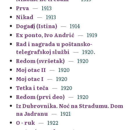
Prva
1913
Nikad
1913
Događaj (Istina)
1914
Ex ponto, Ivo Andrić
1919
Rad i nagrada u poštansko-
telegrafskoj službi
1920.
Redom (svršetak)
1920
Moj otac II
1920
Moj otac I
1920
Tetka i teča
1920
Redom (prvi deo)
1920
Iz Dubrovnika. Noć na Stradumu. Dom
na Jadranu
1921
O - ruk
1922