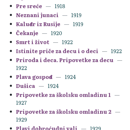
Pre sreće
1918
Neznani junaci
1919
Kaluđer iz Rusije
1919
Čekanje
1920
Smrt i život
1922
Istinite priče za decu i o deci
1922
Priroda i deca. Pripovetke za decu
1922
Plava gospođa
1924
Dušica
1924
Pripovetke za školsku omladinu 1
1927
Pripovetke za školsku omladinu 2
1929
Plavi dobroćudni vali
1929