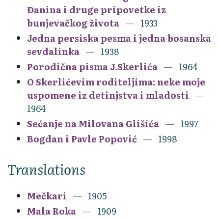
Đanina i druge pripovetke iz
bunjevačkog života
1933
Jedna persiska pesma i jedna bosanska
sevdalinka
1938
Porodična pisma J.Skerlića
1964
O Skerlićevim roditeljima: neke moje
uspomene iz detinjstva i mladosti
1964
Sećanje na Milovana Glišića
1997
Bogdan i Pavle Popović
1998
Translations
Mečkari
1905
Mala Roka
1909