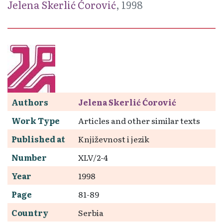
Jelena Skerlić Ćorović
, 1998
Authors
Jelena Skerlić Ćorović
Work Type
Articles and other similar texts
Published at
Književnost i jezik
Number
XLV/2-4
Year
1998
Page
81-89
Country
Serbia