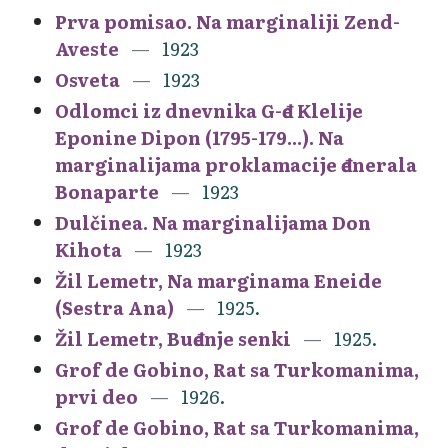
Prva pomisao. Na marginaliji Zend-
Aveste
1923
Osveta
1923
Odlomci iz dnevnika G-đe Klelije
Eponine Dipon (1795-179...). Na
marginalijama proklamacije đenerala
Bonaparte
1923
Dulčinea. Na marginalijama Don
Kihota
1923
Žil Lemetr, Na marginama Eneide
(Sestra Ana)
1925.
Žil Lemetr, Buđenje senki
1925.
Grof de Gobino, Rat sa Turkomanima,
prvi deo
1926.
Grof de Gobino, Rat sa Turkomanima,