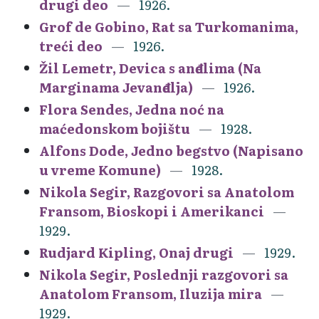
drugi deo
1926.
Grof de Gobino, Rat sa Turkomanima,
treći deo
1926.
Žil Lemetr, Devica s anđelima (Na
Marginama Jevanđelja)
1926.
Flora Sendes, Jedna noć na
maćedonskom bojištu
1928.
Alfons Dode, Jedno begstvo (Napisano
u vreme Komune)
1928.
Nikola Segir, Razgovori sa Anatolom
Fransom, Bioskopi i Amerikanci
1929.
Rudjard Kipling, Onaj drugi
1929.
Nikola Segir, Poslednji razgovori sa
Anatolom Fransom, Iluzija mira
1929.