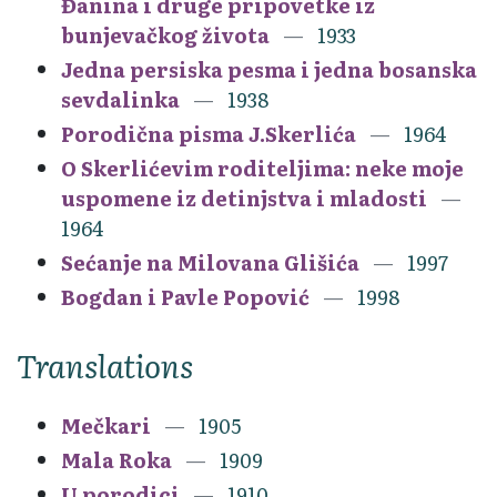
Đanina i druge pripovetke iz
bunjevačkog života
1933
Jedna persiska pesma i jedna bosanska
sevdalinka
1938
Porodična pisma J.Skerlića
1964
O Skerlićevim roditeljima: neke moje
uspomene iz detinjstva i mladosti
1964
Sećanje na Milovana Glišića
1997
Bogdan i Pavle Popović
1998
Translations
Mečkari
1905
Mala Roka
1909
U porodici
1910