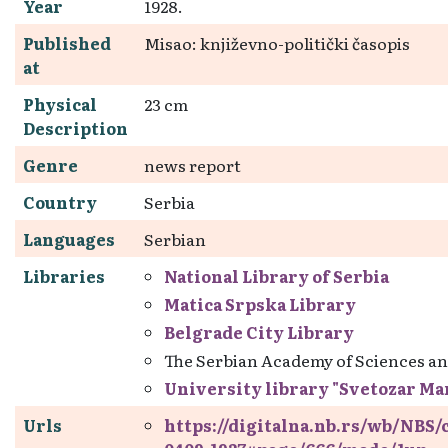
Year
1928.
Published
Misao: književno-politički časopis
at
Physical
23 cm
Description
Genre
news report
Country
Serbia
Languages
Serbian
Libraries
National Library of Serbia
Matica Srpska Library
Belgrade City Library
The Serbian Academy of Sciences an
University library "Svetozar Ma
Urls
https://digitalna.nb.rs/wb/NBS