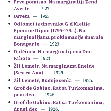
Prva pomisao. Na marginaliji Zend-
Aveste
1923
Osveta
1923
Odlomci iz dnevnika G-đe Klelije
Eponine Dipon (1795-179...). Na
marginalijama proklamacije đenerala
Bonaparte
1923
Dulčinea. Na marginalijama Don
Kihota
1923
Žil Lemetr, Na marginama Eneide
(Sestra Ana)
1925.
Žil Lemetr, Buđenje senki
1925.
Grof de Gobino, Rat sa Turkomanima,
prvi deo
1926.
Grof de Gobino, Rat sa Turkomanima,
drugi deo
1926.