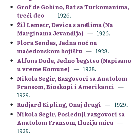
Grof de Gobino, Rat sa Turkomanima,
treći deo
1926.
Žil Lemetr, Devica s anđelima (Na
Marginama Jevanđelja)
1926.
Flora Sendes, Jedna noć na
maćedonskom bojištu
1928.
Alfons Dode, Jedno begstvo (Napisano
u vreme Komune)
1928.
Nikola Segir, Razgovori sa Anatolom
Fransom, Bioskopi i Amerikanci
1929.
Rudjard Kipling, Onaj drugi
1929.
Nikola Segir, Poslednji razgovori sa
Anatolom Fransom, Iluzija mira
1929.