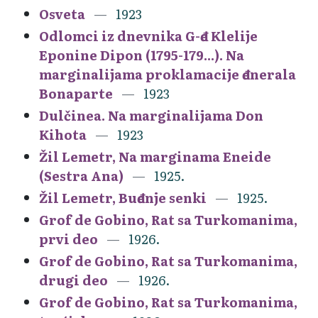
Osveta
1923
Odlomci iz dnevnika G-đe Klelije
Eponine Dipon (1795-179...). Na
marginalijama proklamacije đenerala
Bonaparte
1923
Dulčinea. Na marginalijama Don
Kihota
1923
Žil Lemetr, Na marginama Eneide
(Sestra Ana)
1925.
Žil Lemetr, Buđenje senki
1925.
Grof de Gobino, Rat sa Turkomanima,
prvi deo
1926.
Grof de Gobino, Rat sa Turkomanima,
drugi deo
1926.
Grof de Gobino, Rat sa Turkomanima,