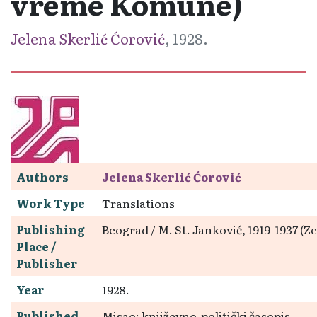
vreme Komune)
Jelena Skerlić Ćorović
, 1928.
Authors
Jelena Skerlić Ćorović
Work Type
Translations
Publishing
Beograd / M. St. Janković, 1919-1937 (
Place /
Publisher
Year
1928.
Published
Misao: književno-politički časopis