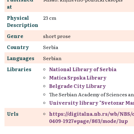
at
Physical
23 cm
Description
Genre
short prose
Country
Serbia
Languages
Serbian
Libraries
National Library of Serbia
Matica Srpska Library
Belgrade City Library
The Serbian Academy of Sciences an
University library "Svetozar Ma
Urls
https://digitalna.nb.rs/wb/NBS
0409-1927#page/863/mode/1up