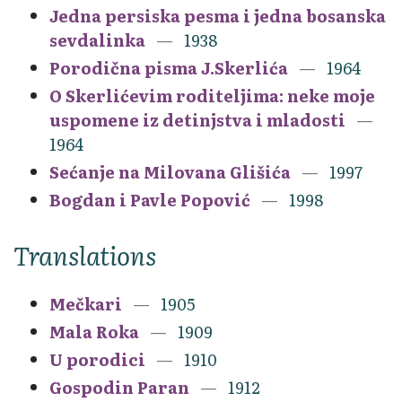
Jedna persiska pesma i jedna bosanska
sevdalinka
1938
Porodična pisma J.Skerlića
1964
O Skerlićevim roditeljima: neke moje
uspomene iz detinjstva i mladosti
1964
Sećanje na Milovana Glišića
1997
Bogdan i Pavle Popović
1998
Translations
Mečkari
1905
Mala Roka
1909
U porodici
1910
Gospodin Paran
1912