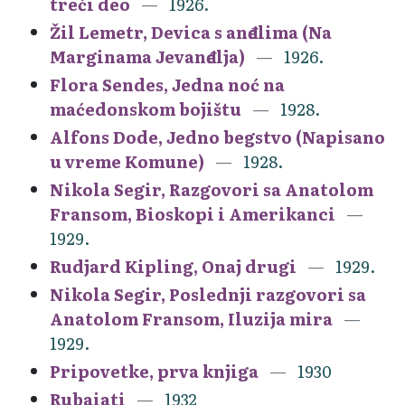
treći deo
1926.
Žil Lemetr, Devica s anđelima (Na
Marginama Jevanđelja)
1926.
Flora Sendes, Jedna noć na
maćedonskom bojištu
1928.
Alfons Dode, Jedno begstvo (Napisano
u vreme Komune)
1928.
Nikola Segir, Razgovori sa Anatolom
Fransom, Bioskopi i Amerikanci
1929.
Rudjard Kipling, Onaj drugi
1929.
Nikola Segir, Poslednji razgovori sa
Anatolom Fransom, Iluzija mira
1929.
Pripovetke, prva knjiga
1930
Rubaiati
1932