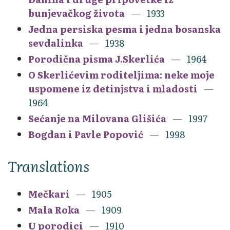
bunjevačkog života
1933
Jedna persiska pesma i jedna bosanska
sevdalinka
1938
Porodična pisma J.Skerlića
1964
O Skerlićevim roditeljima: neke moje
uspomene iz detinjstva i mladosti
1964
Sećanje na Milovana Glišića
1997
Bogdan i Pavle Popović
1998
Translations
Mečkari
1905
Mala Roka
1909
U porodici
1910