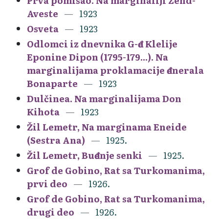
Prva pomisao. Na marginaliji Zend-
Aveste
1923
Osveta
1923
Odlomci iz dnevnika G-đe Klelije
Eponine Dipon (1795-179...). Na
marginalijama proklamacije đenerala
Bonaparte
1923
Dulčinea. Na marginalijama Don
Kihota
1923
Žil Lemetr, Na marginama Eneide
(Sestra Ana)
1925.
Žil Lemetr, Buđenje senki
1925.
Grof de Gobino, Rat sa Turkomanima,
prvi deo
1926.
Grof de Gobino, Rat sa Turkomanima,
drugi deo
1926.