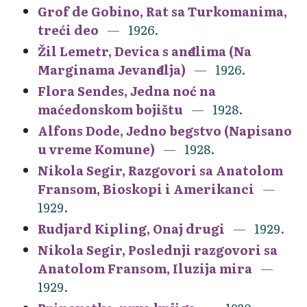
Grof de Gobino, Rat sa Turkomanima,
treći deo
1926.
Žil Lemetr, Devica s anđelima (Na
Marginama Jevanđelja)
1926.
Flora Sendes, Jedna noć na
maćedonskom bojištu
1928.
Alfons Dode, Jedno begstvo (Napisano
u vreme Komune)
1928.
Nikola Segir, Razgovori sa Anatolom
Fransom, Bioskopi i Amerikanci
1929.
Rudjard Kipling, Onaj drugi
1929.
Nikola Segir, Poslednji razgovori sa
Anatolom Fransom, Iluzija mira
1929.