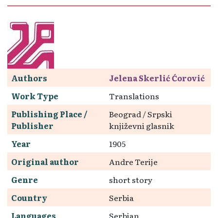
Authors
Jelena Skerlić Ćorović
Work Type
Translations
Publishing Place /
Beograd / Srpski
Publisher
književni glasnik
Year
1905
Original author
Andre Terije
Genre
short story
Country
Serbia
Languages
Serbian