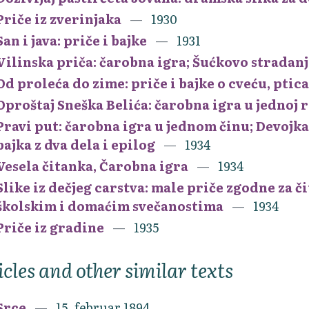
Priče iz zverinjaka
1930
San i java: priče i bajke
1931
Vilinska priča: čarobna igra; Šućkovo stradanj
Od proleća do zime: priče i bajke o cveću, ptic
Oproštaj Sneška Belića: čarobna igra u jednoj 
Pravi put: čarobna igra u jednom činu; Devojk
bajka z dva dela i epilog
1934
Vesela čitanka, Čarobna igra
1934
Slike iz dečjeg carstva: male priče zgodne za č
školskim i domaćim svečanostima
1934
Priče iz gradine
1935
icles and other similar texts
Srce
15. februar 1894.