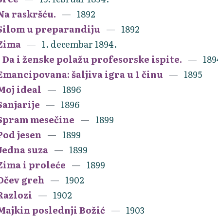
Na raskršću.
1892
Silom u preparandiju
1892
Zima
1. decembar 1894.
- Da i ženske polažu profesorske ispite.
189
Emancipovana: šaljiva igra u 1 činu
1895
Moj ideal
1896
Sanjarije
1896
Spram mesečine
1899
Pod jesen
1899
Jedna suza
1899
Zima i proleće
1899
Očev greh
1902
Razlozi
1902
Majkin poslednji Božić
1903