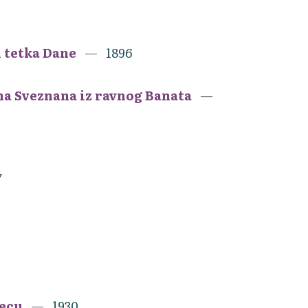
i tetka Dane
1896
ana Sveznana iz ravnog Banata
7
decu
1930