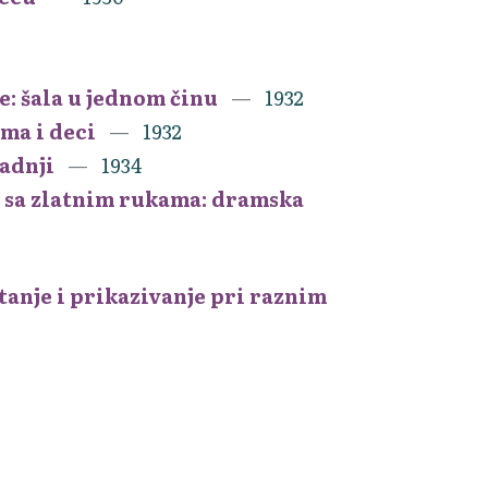
e: šala u jednom činu
1932
ama i deci
1932
radnji
1934
a sa zlatnim rukama: dramska
itanje i prikazivanje pri raznim