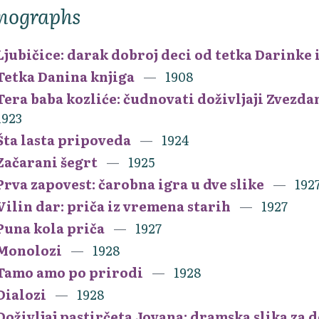
nographs
Ljubičice: darak dobroj deci od tetka Darinke 
Tetka Danina knjiga
1908
Tera baba kozliće: čudnovati doživljaji Zvezd
1923
Šta lasta pripoveda
1924
Začarani šegrt
1925
Prva zapovest: čarobna igra u dve slike
192
Vilin dar: priča iz vremena starih
1927
Puna kola priča
1927
Monolozi
1928
Tamo amo po prirodi
1928
Dialozi
1928
Doživljaj pastirčeta Jovana: dramska slika za 