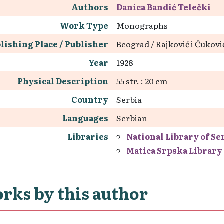
Authors
Danica Bandić Telečki
Work Type
Monographs
lishing Place / Publisher
Beograd / Rajković i Ćukovi
Year
1928
Physical Description
55 str. : 20 cm
Country
Serbia
Languages
Serbian
Libraries
National Library of Se
Matica Srpska Library
rks by this author