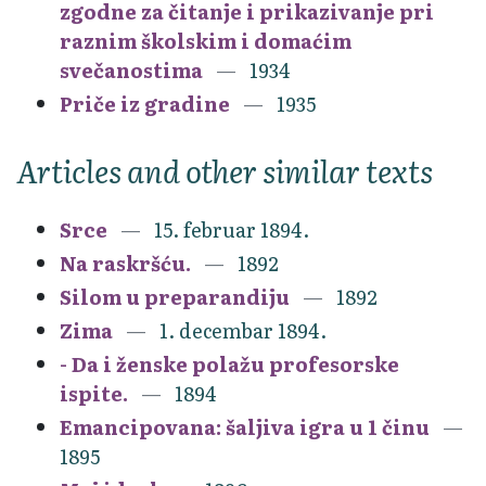
zgodne za čitanje i prikazivanje pri
raznim školskim i domaćim
svečanostima
1934
Priče iz gradine
1935
Articles and other similar texts
Srce
15. februar 1894.
Na raskršću.
1892
Silom u preparandiju
1892
Zima
1. decembar 1894.
- Da i ženske polažu profesorske
ispite.
1894
Emancipovana: šaljiva igra u 1 činu
1895