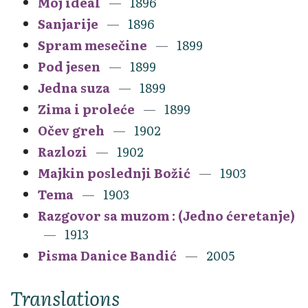
Moj ideal
1896
Sanjarije
1896
Spram mesečine
1899
Pod jesen
1899
Jedna suza
1899
Zima i proleće
1899
Očev greh
1902
Razlozi
1902
Majkin poslednji Božić
1903
Tema
1903
Razgovor sa muzom : (Jedno ćeretanje)
1913
Pisma Danice Bandić
2005
Translations