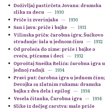
Doživljaj pastirčeta Jovana: dramska
slika za decu
1930
Priče iz zverinjaka
1930
San i java: priče i bajke
1931
Vilinska priča: čarobna igra; Šućkovo
stradanje: šala u jednom činu
1932
Od proleća do zime: priče i bajke o
cveću, pticama i deci
1932
Oproštaj Sneška Belića: čarobna igra u
jednoj radnji
1934
Pravi put: čarobna igra u jednom činu;
Devojka sa zlatnim rukama: dramska
bajka z dva dela i epilog
1934
Vesela čitanka, Čarobna igra
1934
Slike iz dečjeg carstva: male priče