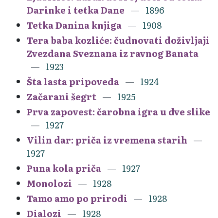
Darinke i tetka Dane
1896
Tetka Danina knjiga
1908
Tera baba kozliće: čudnovati doživljaji
Zvezdana Sveznana iz ravnog Banata
1923
Šta lasta pripoveda
1924
Začarani šegrt
1925
Prva zapovest: čarobna igra u dve slike
1927
Vilin dar: priča iz vremena starih
1927
Puna kola priča
1927
Monolozi
1928
Tamo amo po prirodi
1928
Dialozi
1928