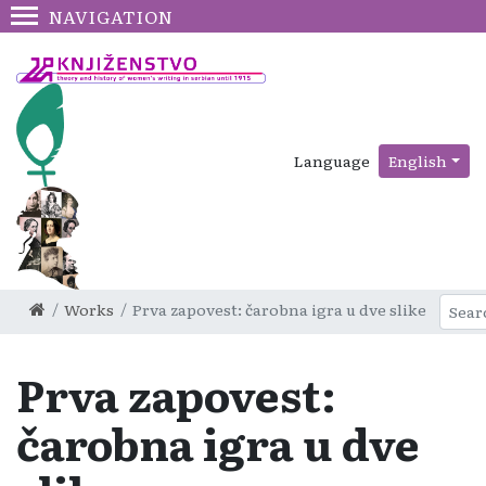
NAVIGATION
Language
English
Works
Prva zapovest: čarobna igra u dve slike
Prva zapovest:
čarobna igra u dve