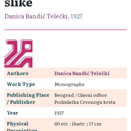
slike
Danica Bandić Telečki
, 1927
Authors
Danica Bandić Telečki
Work Type
Monographs
Publishing Place
Beograd / Glavni odbor
/ Publisher
Podmlatka Crvenoga krsta
Year
1927
Physical
60 str. : ilustr. ; 17 cm
Description