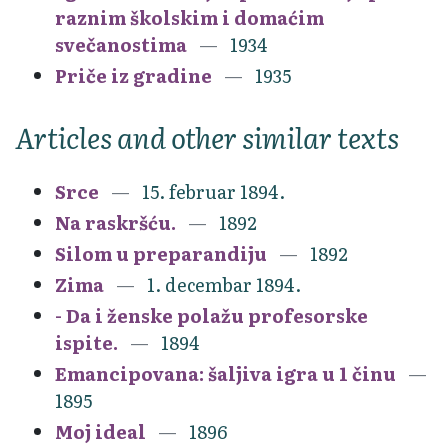
raznim školskim i domaćim
svečanostima
1934
Priče iz gradine
1935
Articles and other similar texts
Srce
15. februar 1894.
Na raskršću.
1892
Silom u preparandiju
1892
Zima
1. decembar 1894.
- Da i ženske polažu profesorske
ispite.
1894
Emancipovana: šaljiva igra u 1 činu
1895
Moj ideal
1896