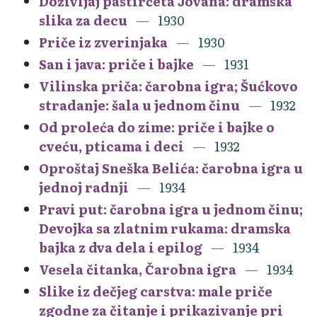
Doživljaj pastirčeta Jovana: dramska
slika za decu
1930
Priče iz zverinjaka
1930
San i java: priče i bajke
1931
Vilinska priča: čarobna igra; Šućkovo
stradanje: šala u jednom činu
1932
Od proleća do zime: priče i bajke o
cveću, pticama i deci
1932
Oproštaj Sneška Belića: čarobna igra u
jednoj radnji
1934
Pravi put: čarobna igra u jednom činu;
Devojka sa zlatnim rukama: dramska
bajka z dva dela i epilog
1934
Vesela čitanka, Čarobna igra
1934
Slike iz dečjeg carstva: male priče
zgodne za čitanje i prikazivanje pri