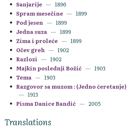
Sanjarije
1896
Spram mesečine
1899
Pod jesen
1899
Jedna suza
1899
Zima i proleće
1899
Očev greh
1902
Razlozi
1902
Majkin poslednji Božić
1903
Tema
1903
Razgovor sa muzom : (Jedno ćeretanje)
1913
Pisma Danice Bandić
2005
Translations