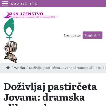
NAVIGATION
Language
English
Works
Doživljaj pastirčeta Jovana: dramska slika za d
Doživljaj pastirčeta
Jovana: dramska