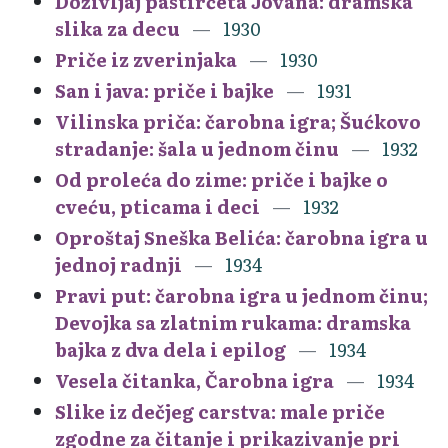
Doživljaj pastirčeta Jovana: dramska
slika za decu
1930
Priče iz zverinjaka
1930
San i java: priče i bajke
1931
Vilinska priča: čarobna igra; Šućkovo
stradanje: šala u jednom činu
1932
Od proleća do zime: priče i bajke o
cveću, pticama i deci
1932
Oproštaj Sneška Belića: čarobna igra u
jednoj radnji
1934
Pravi put: čarobna igra u jednom činu;
Devojka sa zlatnim rukama: dramska
bajka z dva dela i epilog
1934
Vesela čitanka, Čarobna igra
1934
Slike iz dečjeg carstva: male priče
zgodne za čitanje i prikazivanje pri