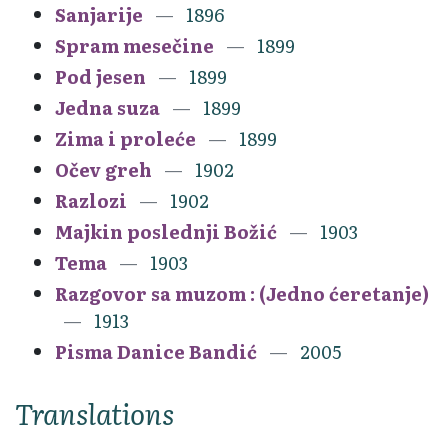
Sanjarije
1896
Spram mesečine
1899
Pod jesen
1899
Jedna suza
1899
Zima i proleće
1899
Očev greh
1902
Razlozi
1902
Majkin poslednji Božić
1903
Tema
1903
Razgovor sa muzom : (Jedno ćeretanje)
1913
Pisma Danice Bandić
2005
Translations