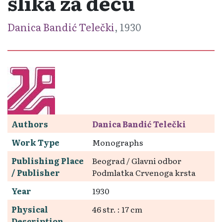
slika za decu
Danica Bandić Telečki
, 1930
Authors
Danica Bandić Telečki
Work Type
Monographs
Publishing Place
Beograd / Glavni odbor
/ Publisher
Podmlatka Crvenoga krsta
Year
1930
Physical
46 str. : 17 cm
Description