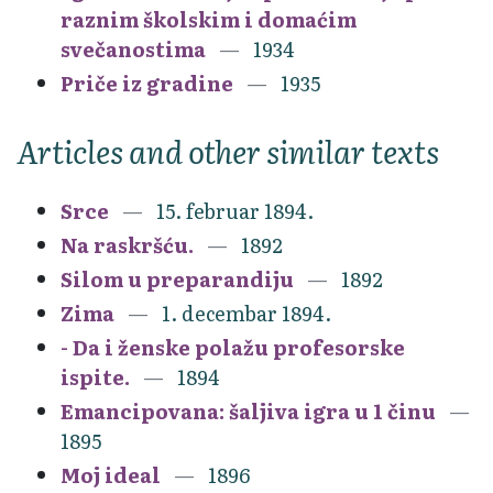
raznim školskim i domaćim
svečanostima
1934
Priče iz gradine
1935
Articles and other similar texts
Srce
15. februar 1894.
Na raskršću.
1892
Silom u preparandiju
1892
Zima
1. decembar 1894.
- Da i ženske polažu profesorske
ispite.
1894
Emancipovana: šaljiva igra u 1 činu
1895
Moj ideal
1896