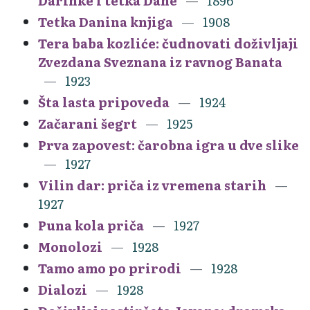
Darinke i tetka Dane
1896
Tetka Danina knjiga
1908
Tera baba kozliće: čudnovati doživljaji
Zvezdana Sveznana iz ravnog Banata
1923
Šta lasta pripoveda
1924
Začarani šegrt
1925
Prva zapovest: čarobna igra u dve slike
1927
Vilin dar: priča iz vremena starih
1927
Puna kola priča
1927
Monolozi
1928
Tamo amo po prirodi
1928
Dialozi
1928