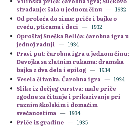
Vilinska priča: čarobna igra; Šućkovo
stradanje: šala u jednom činu
1932
Od proleća do zime: priče i bajke o
cveću, pticama i deci
1932
Oproštaj Sneška Belića: čarobna igra u
jednoj radnji
1934
Pravi put: čarobna igra u jednom činu;
Devojka sa zlatnim rukama: dramska
bajka z dva dela i epilog
1934
Vesela čitanka, Čarobna igra
1934
Slike iz dečjeg carstva: male priče
zgodne za čitanje i prikazivanje pri
raznim školskim i domaćim
svečanostima
1934
Priče iz gradine
1935