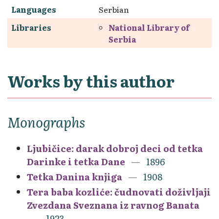
Languages
Serbian
Libraries
National Library of
Serbia
Works by this author
Monographs
Ljubičice: darak dobroj deci od tetka
Darinke i tetka Dane
1896
Tetka Danina knjiga
1908
Tera baba kozliće: čudnovati doživljaji
Zvezdana Sveznana iz ravnog Banata
1923