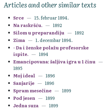
Articles and other similar texts
Srce
15. februar 1894.
Na raskršću.
1892
Silom u preparandiju
1892
Zima
1. decembar 1894.
- Da i ženske polažu profesorske
ispite.
1894
Emancipovana: šaljiva igra u 1 činu
1895
Moj ideal
1896
Sanjarije
1896
Spram mesečine
1899
Pod jesen
1899
Jedna suza
1899