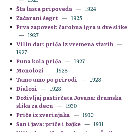
Šta lasta pripoveda
1924
Začarani šegrt
1925
Prva zapovest: čarobna igra u dve slike
1927
Vilin dar: priča iz vremena starih
1927
Puna kola priča
1927
Monolozi
1928
Tamo amo po prirodi
1928
Dialozi
1928
Doživljaj pastirčeta Jovana: dramska
slika za decu
1930
Priče iz zverinjaka
1930
San i java: priče i bajke
1931