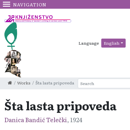
NAVIGATION
Language
English
Works
Šta lasta pripoveda
Šta lasta pripoveda
Danica Bandić Telečki
, 1924