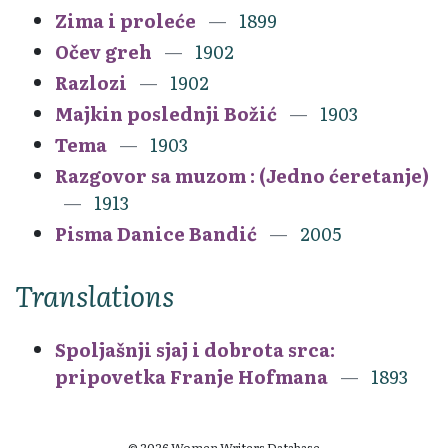
Zima i proleće
1899
Očev greh
1902
Razlozi
1902
Majkin poslednji Božić
1903
Tema
1903
Razgovor sa muzom : (Jedno ćeretanje)
1913
Pisma Danice Bandić
2005
Translations
Spoljašnji sjaj i dobrota srca:
pripovetka Franje Hofmana
1893
© 2026 Women Writers Database