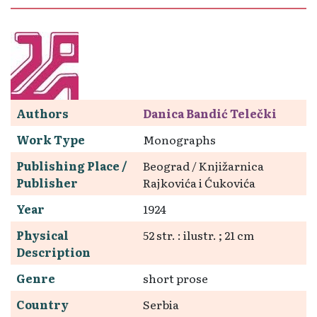
Authors
Danica Bandić Telečki
Work Type
Monographs
Publishing Place /
Beograd / Knjižarnica
Publisher
Rajkovića i Ćukovića
Year
1924
Physical
52 str. : ilustr. ; 21 cm
Description
Genre
short prose
Country
Serbia