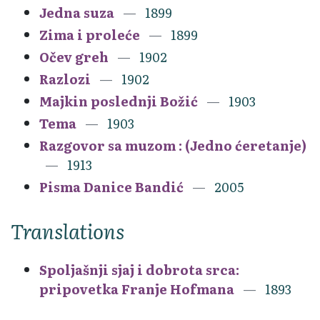
Jedna suza
1899
Zima i proleće
1899
Očev greh
1902
Razlozi
1902
Majkin poslednji Božić
1903
Tema
1903
Razgovor sa muzom : (Jedno ćeretanje)
1913
Pisma Danice Bandić
2005
Translations
Spoljašnji sjaj i dobrota srca:
pripovetka Franje Hofmana
1893