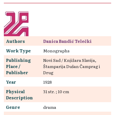
Authors
Danica Bandić Telečki
Work Type
Monographs
Publishing
Novi Sad / Knjižara Slavija,
Place /
Štamparija Dušan Čamprag i
Publisher
Drug
Year
1928
Physical
31 str. ; 10 cm
Description
Genre
drama