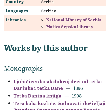
Country
Serbia
Languages
Serbian
Libraries
National Library of Serbia
Matica Srpska Library
Works by this author
Monographs
Ljubičice: darak dobroj deci od tetka
Darinke i tetka Dane
1896
Tetka Danina knjiga
1908
Tera baba kozliće: čudnovati doživljaji
Zvezdana Sveznana iz ravnog Banata