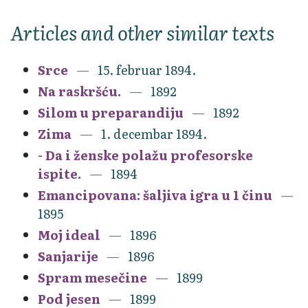
Articles and other similar texts
Srce
15. februar 1894.
Na raskršću.
1892
Silom u preparandiju
1892
Zima
1. decembar 1894.
- Da i ženske polažu profesorske
ispite.
1894
Emancipovana: šaljiva igra u 1 činu
1895
Moj ideal
1896
Sanjarije
1896
Spram mesečine
1899
Pod jesen
1899