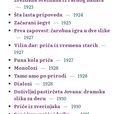
1923
Šta lasta pripoveda
1924
Začarani šegrt
1925
Prva zapovest: čarobna igra u dve slike
1927
Vilin dar: priča iz vremena starih
1927
Puna kola priča
1927
Monolozi
1928
Tamo amo po prirodi
1928
Dialozi
1928
Doživljaj pastirčeta Jovana: dramska
slika za decu
1930
Priče iz zverinjaka
1930