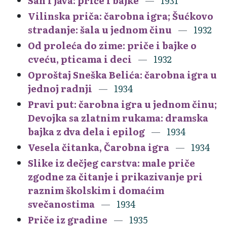
San i java: priče i bajke
1931
Vilinska priča: čarobna igra; Šućkovo
stradanje: šala u jednom činu
1932
Od proleća do zime: priče i bajke o
cveću, pticama i deci
1932
Oproštaj Sneška Belića: čarobna igra u
jednoj radnji
1934
Pravi put: čarobna igra u jednom činu;
Devojka sa zlatnim rukama: dramska
bajka z dva dela i epilog
1934
Vesela čitanka, Čarobna igra
1934
Slike iz dečjeg carstva: male priče
zgodne za čitanje i prikazivanje pri
raznim školskim i domaćim
svečanostima
1934
Priče iz gradine
1935