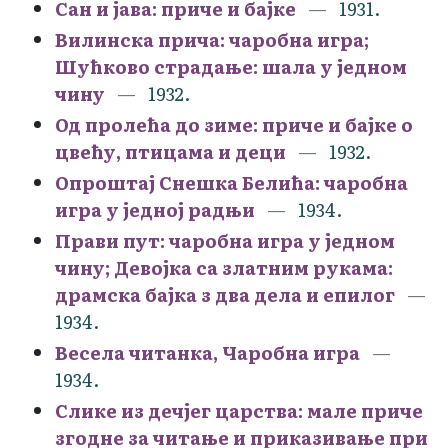
Сан и јава: приче и бајке
1931.
Вилинска прича: чаробна игра;
Шућково страдање: шала у једном
чину
1932.
Од пролећа до зиме: приче и бајке о
цвећу, птицама и деци
1932.
Опроштај Снешка Белића: чаробна
игра у једној радњи
1934.
Прави пут: чаробна игра у једном
чину; Девојка са златним рукама:
драмска бајка з два дела и епилог
1934.
Весела читанка, Чаробна игра
1934.
Слике из дечјег царства: мале приче
згодне за читање и приказивање при