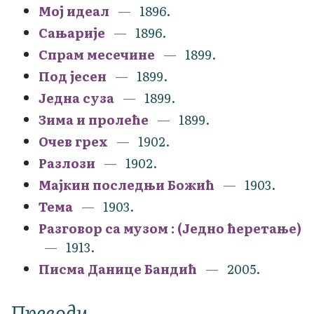
Мој идеал
1896.
Сањарије
1896.
Спрам месечине
1899.
Под јесен
1899.
Једна суза
1899.
Зима и пролеће
1899.
Очев грех
1902.
Разлози
1902.
Мајкин последњи Божић
1903.
Тема
1903.
Разговор са музом : (Једно ћеретање)
1913.
Писма Данице Бандић
2005.
Преводи