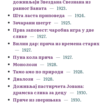
доживљаји Звездана Свезнана из
равног Баната
1923.
Шта ласта приповеда
1924.
Зачарани шегрт
1925.
Прва заповест: чаробна игра у две
слике
1927.
Вилин дар: прича из времена старих
1927.
Пуна кола прича
1927.
Монолози
1928.
Тамо амо по природи
1928.
Диалози
1928.
Доживљај пастирчета Јована:
драмска слика за децу
1930.
Приче из зверињака
1930.