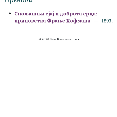
Спољашњи сјај и доброта срца:
приповетка Фрање Хофмана
1893.
© 2026 База Књиженство