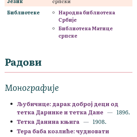
Језик
српски
Библиотеке
Народна библиотека
Србије
Библиотека Матице
српске
Радови
Монографије
Љубичице: дарак доброј деци од
тетка Даринке и тетка Дане
1896.
Тетка Данина књига
1908.
Тера баба козлиће: чудновати