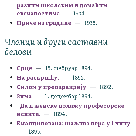
разним школским и домаћим
свечаностима
1934.
Приче из градине
1935.
Чланци и други саставни
делови
Срце
15. фебруар 1894.
На раскршћу.
1892.
Силом у препарандију
1892.
Зима
1. децембар 1894.
- Да и женске полажу професорске
испите.
1894.
Еманципована: шаљива игра у 1 чину
1895.