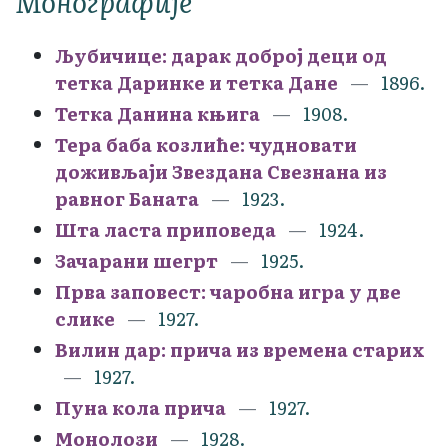
Монографије
Љубичице: дарак доброј деци од
тетка Даринке и тетка Дане
1896.
Тетка Данина књига
1908.
Тера баба козлиће: чудновати
доживљаји Звездана Свезнана из
равног Баната
1923.
Шта ласта приповеда
1924.
Зачарани шегрт
1925.
Прва заповест: чаробна игра у две
слике
1927.
Вилин дар: прича из времена старих
1927.
Пуна кола прича
1927.
Монолози
1928.