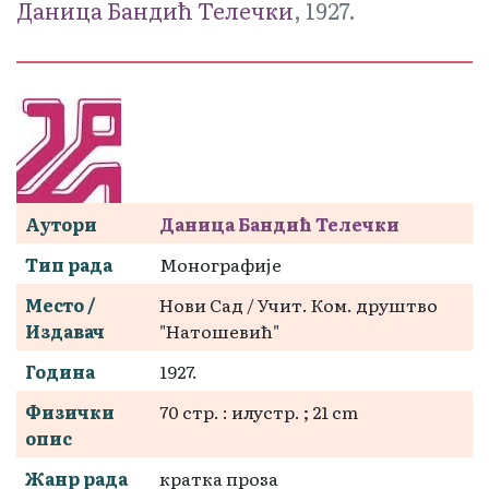
Даница Бандић Телечки
, 1927.
Аутори
Даница Бандић Телечки
Тип рада
Монографије
Место /
Нови Сад / Учит. Ком. друштво
Издавач
"Натошевић"
Година
1927.
Физички
70 стр. : илустр. ; 21 cm
опис
Жанр рада
кратка проза