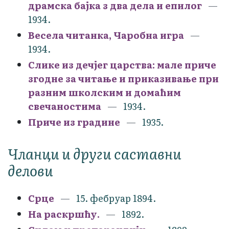
драмска бајка з два дела и епилог
1934.
Весела читанка, Чаробна игра
1934.
Слике из дечјег царства: мале приче
згодне за читање и приказивање при
разним школским и домаћим
свечаностима
1934.
Приче из градине
1935.
Чланци и други саставни
делови
Срце
15. фебруар 1894.
На раскршћу.
1892.