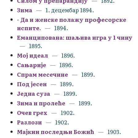
Силом у препарандију
1892.
Зима
1. децембар 1894.
- Да и женске полажу професорске
испите.
1894.
Еманципована: шаљива игра у 1 чину
1895.
Мој идеал
1896.
Сањарије
1896.
Спрам месечине
1899.
Под јесен
1899.
Једна суза
1899.
Зима и пролеће
1899.
Очев грех
1902.
Разлози
1902.
Мајкин последњи Божић
1903.