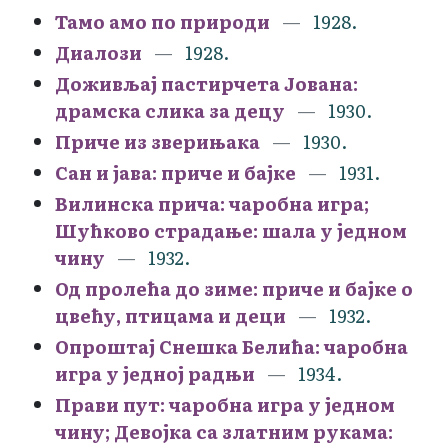
Тамо амо по природи
1928.
Диалози
1928.
Доживљај пастирчета Јована:
драмска слика за децу
1930.
Приче из зверињака
1930.
Сан и јава: приче и бајке
1931.
Вилинска прича: чаробна игра;
Шућково страдање: шала у једном
чину
1932.
Од пролећа до зиме: приче и бајке о
цвећу, птицама и деци
1932.
Опроштај Снешка Белића: чаробна
игра у једној радњи
1934.
Прави пут: чаробна игра у једном
чину; Девојка са златним рукама: