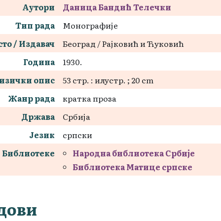
Аутори
Даница Бандић Телечки
Тип рада
Монографије
то / Издавач
Београд / Рајковић и Ћуковић
Година
1930.
изички опис
53 стр. : илустр. ; 20 cm
Жанр рада
кратка проза
Држава
Србија
Језик
српски
Библиотеке
Народна библиотека Србије
Библиотека Матице српске
дови