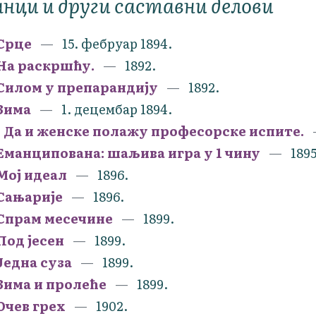
нци и други саставни делови
Срце
15. фебруар 1894.
На раскршћу.
1892.
Силом у препарандију
1892.
Зима
1. децембар 1894.
- Да и женске полажу професорске испите.
Еманципована: шаљива игра у 1 чину
1895
Мој идеал
1896.
Сањарије
1896.
Спрам месечине
1899.
Под јесен
1899.
Једна суза
1899.
Зима и пролеће
1899.
Очев грех
1902.