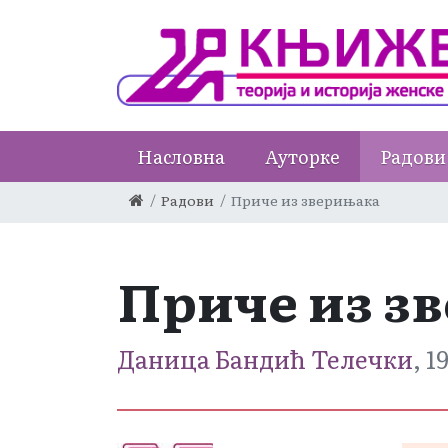
Насловна
Ауторке
Радови
Радови
Приче из зверињака
Приче из з
Даница Бандић Телечки
, 1