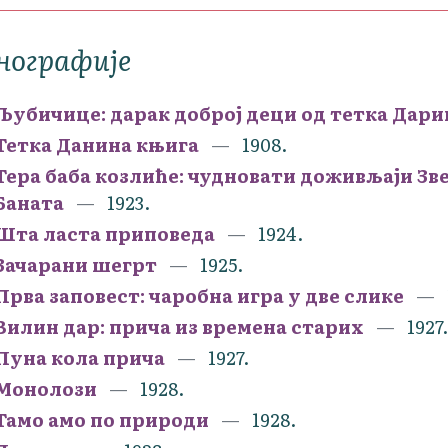
нографије
Љубичице: дарак доброј деци од тетка Дари
Тетка Данина књига
1908.
Тера баба козлиће: чудновати доживљаји Зве
Баната
1923.
Шта ласта приповеда
1924.
Зачарани шегрт
1925.
Прва заповест: чаробна игра у две слике
Вилин дар: прича из времена старих
1927.
Пуна кола прича
1927.
Монолози
1928.
Тамо амо по природи
1928.