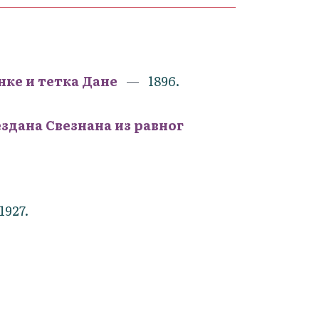
нке и тетка Дане
1896.
здана Свезнана из равног
1927.