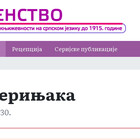
Рецепција
Серијске публикације
верињака
930.