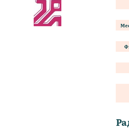
Мес
Ф
Ра