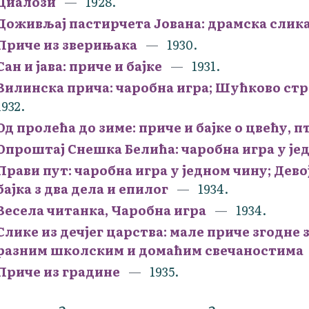
Диалози
1928.
Доживљај пастирчета Јована: драмска слика
Приче из зверињака
1930.
Сан и јава: приче и бајке
1931.
Вилинска прича: чаробна игра; Шућково стр
1932.
Од пролећа до зиме: приче и бајке о цвећу, 
Опроштај Снешка Белића: чаробна игра у је
Прави пут: чаробна игра у једном чину; Дев
бајка з два дела и епилог
1934.
Весела читанка, Чаробна игра
1934.
Слике из дечјег царства: мале приче згодне
разним школским и домаћим свечаностима
Приче из градине
1935.