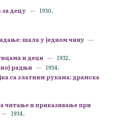
 за децу
1930.
адање: шала у једном чину
птицама и деци
1932.
дној радњи
1934.
ојка са златним рукама: драмска
 за читање и приказивање при
1934.