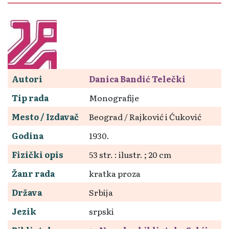
Autori
Danica Bandić Telečki
Tip rada
Monografije
Mesto / Izdavač
Beograd / Rajković i Ćuković
Godina
1930.
Fizički opis
53 str. : ilustr. ; 20 cm
Žanr rada
kratka proza
Država
Srbija
Jezik
srpski