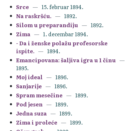
Srce
15. februar 1894.
Na raskršću.
1892.
Silom u preparandiju
1892.
Zima
1. decembar 1894.
- Da i ženske polažu profesorske
ispite.
1894.
Emancipovana: šaljiva igra u 1 činu
1895.
Moj ideal
1896.
Sanjarije
1896.
Spram mesečine
1899.
Pod jesen
1899.
Jedna suza
1899.
Zima i proleće
1899.