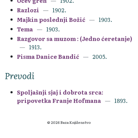
Očev greh
1902.
Razlozi
1902.
Majkin poslednji Božić
1903.
Tema
1903.
Razgovor sa muzom : (Jedno ćeretanje)
1913.
Pisma Danice Bandić
2005.
Prevodi
Spoljašnji sjaj i dobrota srca:
pripovetka Franje Hofmana
1893.
© 2026 Baza Knjiženstvo