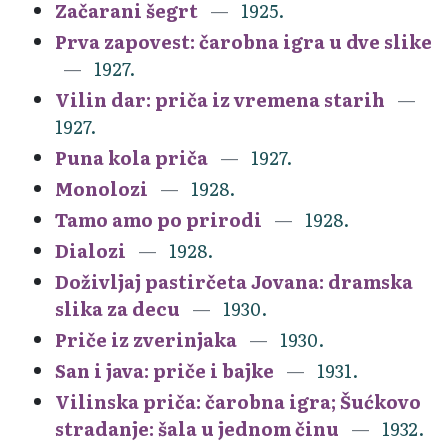
Začarani šegrt
1925.
Prva zapovest: čarobna igra u dve slike
1927.
Vilin dar: priča iz vremena starih
1927.
Puna kola priča
1927.
Monolozi
1928.
Tamo amo po prirodi
1928.
Dialozi
1928.
Doživljaj pastirčeta Jovana: dramska
slika za decu
1930.
Priče iz zverinjaka
1930.
San i java: priče i bajke
1931.
Vilinska priča: čarobna igra; Šućkovo
stradanje: šala u jednom činu
1932.