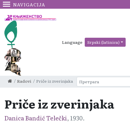
NAVIGACIJA
Language
Srpski (latinica)
Radovi
Priče iz zverinjaka
Priče iz zverinjaka
Danica Bandić Telečki
, 1930.