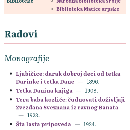
Biblioteke
Narodna biblioteka Srbije
Biblioteka Matice srpske
Radovi
Monografije
Ljubičice: darak dobroj deci od tetka
Darinke i tetka Dane
1896.
Tetka Danina knjiga
1908.
Tera baba kozliće: čudnovati doživljaji
Zvezdana Sveznana iz ravnog Banata
1923.
Šta lasta pripoveda
1924.