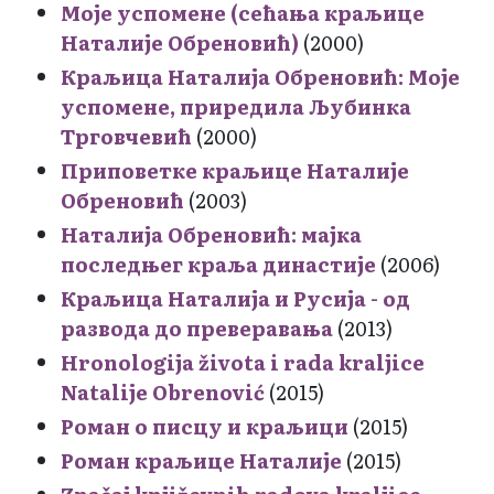
Моје успомене (сећања краљице
Наталије Обреновић)
(2000)
Краљица Наталија Обреновић: Моје
успомене, приредила Љубинка
Трговчевић
(2000)
Приповетке краљице Наталије
Обреновић
(2003)
Наталија Обреновић: мајка
последњег краља династије
(2006)
Краљица Наталија и Русија - од
развода до преверавања
(2013)
Hronologija života i rada kraljice
Natalije Obrenović
(2015)
Роман о писцу и краљици
(2015)
Роман краљице Наталије
(2015)