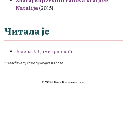
Značaj književnih radova kraljice
Natalije
(2015)
Читала је
Јелена Ј. Димитријевић
* Наведене су само ауторке из базе
© 2026 База Књиженство