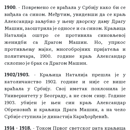
1900
. - Повремено се враћала у Србију како би се
виђала са сином. Међутим, увидевши да се краљ
Александар заљубио у њену дворску даму Драгу
Машин, заоштрила је односе и са сином. Краљица
Наталија оштро се противила синовљевој
женидби са Драгом Машин. Но, упркос
противљењу мајке, многобројних пријатеља и
политичара, 1900. године краљ Александар
склопио је брак са Драгом Машин.
1902/1903.
- Краљица Наталија прешла је у
католичанство 1902. године и није се више
враћала у Србију. Свој иметак поклонила је
Универзитету у Београду, а не свом сину. Године
1903. убијен је њен син краљ Александар
Обреновић и краљица Драга Машин, а на чело
Србије ступила је династија Карађорђевић.
1914 - 1918.
- Током Првог светског рата краљица