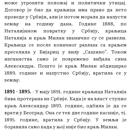
може угрозити положај и политички утицај.
Договор је био да краљица има право да лето
проведе у Србији, али је потом морала да напусти
земљу на годину дана. Године 1888, по
Наталијином повратку у Србију, краљица
Наталија и краљ Милан званично су се развели.
Краљица се после коначног разлаза са краљем
преселила у Бијариц у вилу „Сашино”. Током
изгнанства само је повремено виђала сина
Александра. Пошто је краљ Милан абдицирао
1889. године и напустио Србију, вратила се у
земљу.
1891 - 1895.
- У мају 1891. године краљица Наталија
бива протерана из Србије. Када је на власт ступио
краљ Александар 1893. године, одбила је да се
врати у Београд. Она се тек две године касније, тј.
1895. године, вратила у Србију. У земљи је
боравила само када у њој није био краљ Милан.