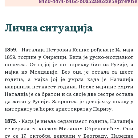
84c0-4474-b46c-b0a52a8632e5#prevne
Лична ситуација
1859
. - Наталија Петровна Кешко рођена је 14. маја
1859. године у Фиренци. Била је руско-молдавког
порекла. Отац јој је по пореклу био из Русије, а
мајка из Молдавије. Без оца је остала са шест
година, а мајка јој је умрла када је Наталија
навршила петнаест година. После мајчине смрти
Наталија је са братом и са своје две сестре остала
да живи у Русији. Завршила је девојачку школу у
интернату за ћерке аристократа у Паризу.
1875
. - Када је имала седамнаест година, Наталија
се верила са кнезом Миланом Обреновићем. Они
су се 17. октобра венчали у Београду. Наредне