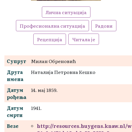
Лична ситуација
Професионална ситуација
Радови
Рецепција
Читала је
Супруг
Милан Обреновић
Друга
Наталија Петровна Кешко
имена
Датум
14. мај 1859.
рођења
Датум
1941.
смрти
Везе
http://resources.huygens.knaw.nl/