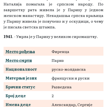
Наталија помагала је српском народу. По
завршетку рата живела је у Паризу у једном
женском манастиру. Некадашња српска краљица
у Паризу живела је повучено и у оскудици, о чему
је писала светска штампа.
1941
. - Умрла је у Паризу у великом сиромаштву.
Место рођења
Фиренца
Место смрти
Париз
Националност
руско-молдавска
Матерњи језик
француски и руски
Брачни статус
Разведена
Број деце
2
Имена деце
Александар, Сергије