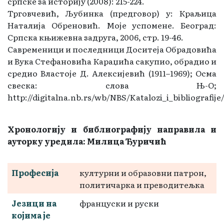
српске за историју (2008): 215-224.
Трговчевић, Љубинка (предговор) у: Краљица
Наталија Обреновић. Моје успомене. Београд:
Српска књижевна задруга, 2006, стр. 19-46.
Савременици и последници Доситеја Обрадовића
и Вука Стефановића Караџића сакупио, обрадио и
средио Властоје Д. Алексијевић (1911–1969); Осма
свеска: слова Њ-О;
http://digitalna.nb.rs/wb/NBS/Katalozi_i_bibliografi
Хронологију и библиографију направила и
ауторку уредила: Милица Ђуричић
Професија
културни и образовни патрон,
политичарка и преводитељка
Језици на
француски и руски
којима је