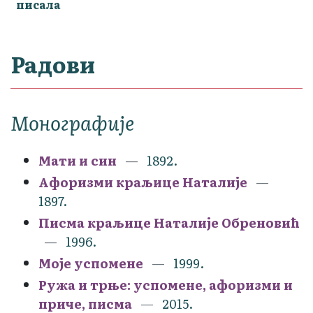
писала
Радови
Монографије
Мати и син
1892.
Афоризми краљице Наталије
1897.
Писма краљице Наталије Обреновић
1996.
Моје успомене
1999.
Ружа и трње: успомене, афоризми и
приче, писма
2015.