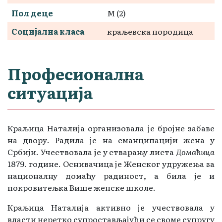
Пол деце
M (2)
Социјална класа
краљевска породица
Професионална
ситуација
Краљица Наталија организовала је бројне забаве
на двору. Радила је на еманципацији жена у
Србији. Учествовала је у стварању листа
Домаћица
1879. године. Оснивачица је Женског удружења за
националну домаћу радиност, а била је и
покровитељка Више женске школе.
Краљица Наталија активно је учествовала у
власти неретко супростављајући се своме супругу