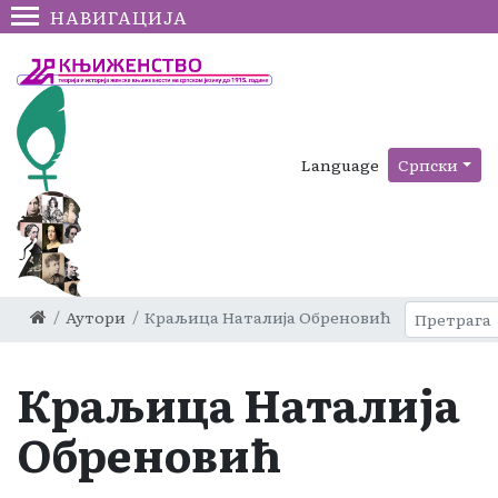
НАВИГАЦИЈА
Language
Српски
Аутори
Краљица Наталија Обреновић
Краљица Наталија
Обреновић