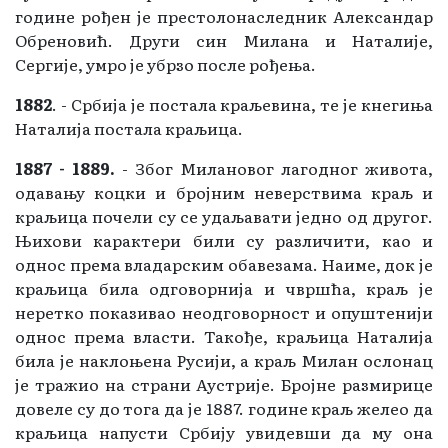
године рођен је престолонаследник Александар
Обреновић. Други син Милана и Наталије,
Сергије, умро је убрзо после рођења.
1882
. - Србија је постала краљевина, те је кнегиња
Наталија постала краљица.
1887 - 1889.
- Због Милановог лагодног живота,
одавању коцки и бројним неверствима краљ и
краљица почели су се удаљавати једно од другог.
Њихови карактери били су различити, као и
однос према владарским обавезама. Наиме, док је
краљица била одговорнија и чвршћа, краљ је
неретко показивао неодговорност и опуштенији
однос према власти. Такође, краљица Наталија
била је наклоњена Русији, а краљ Милан ослонац
је тражио на страни Аустрије. Бројне размирице
довеле су до тога да је 1887. године краљ желео да
краљица напусти Србију увидевши да му она