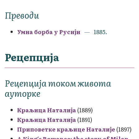
Преводи
Умна борба у Русији
1885.
Рецепција
Рецепција током живота
ауторке
Краљица Наталија
(1889)
Краљица Наталија
(1891)
Приповетке краљице Наталије
(1897)
A Kingʹs Romance: the story of Milan