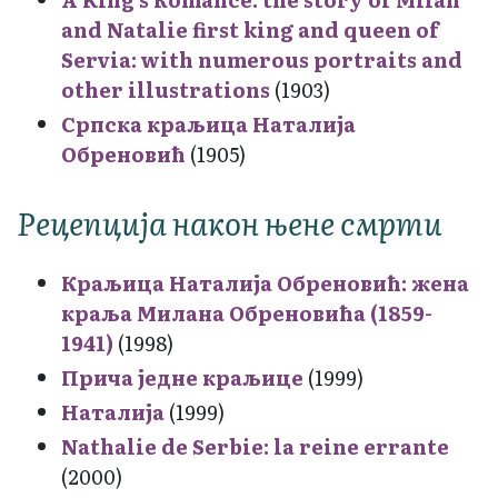
and Natalie first king and queen of
Servia: with numerous portraits and
other illustrations
(1903)
Српска краљица Наталија
Обреновић
(1905)
Рецепција након њене смрти
Краљица Наталија Обреновић: жена
краља Милана Обреновића (1859-
1941)
(1998)
Прича једне краљице
(1999)
Наталија
(1999)
Nathalie de Serbie: la reine errante
(2000)