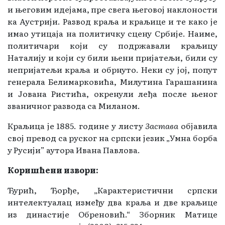
и његовим идејама, пре свега његовој наклоности
ка Аустрији. Развод краља и краљице и те како је
имао утицаја на политичку сцену Србије. Наиме,
политичари који су подржавали краљицу
Наталију и који су били њени пријатељи, били су
непријатељи краља и обрнуто. Неки су јој, попут
генерала Белимарковића, Милутина Гарашанина
и Јована Ристића, окренули леђа после њеног
званичног развода са Миланом.
Краљица је 1885. године у листу
Застава
објавила
свој превод са руског на српски језик „Умна борба
у Русији” аутора Ивана Павлова.
Коришћени извори:
Ђурић, Ђорђе, „Карактеристични српски
интелектуалац између два краља и две краљице
из династије Обреновић.“ Зборник Матице