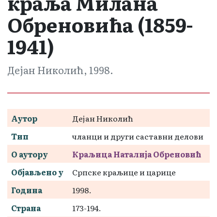
краља Милана
Обреновића (1859-
1941)
Дејан Николић, 1998.
Аутор
Дејан Николић
Тип
чланци и други саставни делови
О аутору
Краљица Наталија Обреновић
Објављено у
Српске краљице и царице
Година
1998.
Страна
173-194.