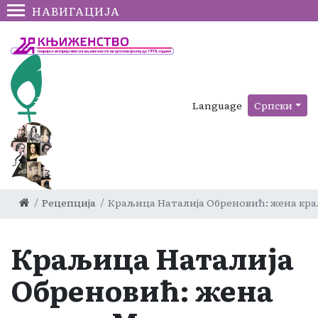
НАВИГАЦИЈА
Language
Српски
Рецепција
Краљица Наталија Обреновић: жена кра
Краљица Наталија
Обреновић: жена