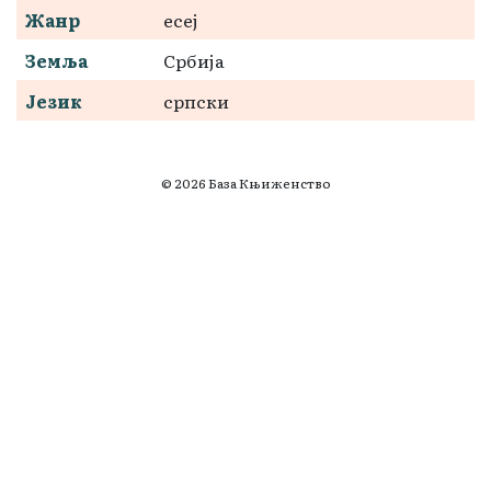
Жанр
есеј
Земља
Србија
Језик
српски
© 2026 База Књиженство