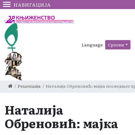
НАВИГАЦИЈА
Language
Српски
Рецепција
Наталија Обреновић: мајка последњег к
Наталија
Обреновић: мајка