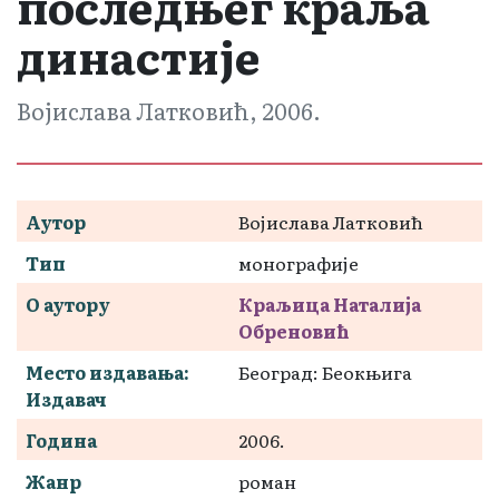
последњег краља
династије
Војислава Латковић, 2006.
Аутор
Војислава Латковић
Тип
монографије
О аутору
Краљица Наталија
Обреновић
Место издавања:
Београд: Беокњига
Издавач
Година
2006.
Жанр
роман