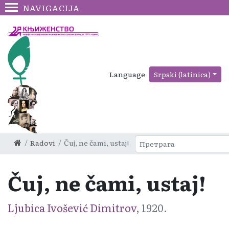
NAVIGACIJA
Language
Srpski (latinica)
Radovi
Čuj, ne čami, ustaj!
Čuj, ne čami, ustaj!
Ljubica Ivošević Dimitrov
, 1920.