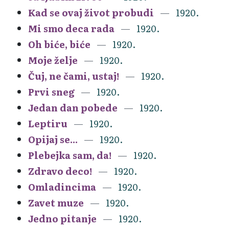
Kad se ovaj život probudi
1920.
Mi smo deca rada
1920.
Oh biće, biće
1920.
Moje želje
1920.
Čuj, ne čami, ustaj!
1920.
Prvi sneg
1920.
Jedan dan pobede
1920.
Leptiru
1920.
Opijaj se...
1920.
Plebejka sam, da!
1920.
Zdravo deco!
1920.
Omladincima
1920.
Zavet muze
1920.
Jedno pitanje
1920.