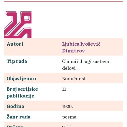
Autori
Ljubica Ivošević
Dimitrov
Tip rada
Članci i drugi sastavni
delovi
Objavljeno u
Budućnost
Broj serijske
11
publikacije
Godina
1920.
Žanr rada
pesma
Država
Srbija