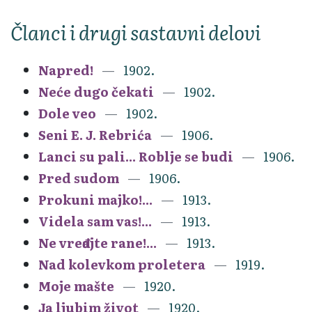
Članci i drugi sastavni delovi
Napred!
1902.
Neće dugo čekati
1902.
Dole veo
1902.
Seni E. J. Rebrića
1906.
Lanci su pali... Roblje se budi
1906.
Pred sudom
1906.
Prokuni majko!...
1913.
Videla sam vas!...
1913.
Ne vređajte rane!...
1913.
Nad kolevkom proletera
1919.
Moje mašte
1920.
Ja ljubim život
1920.