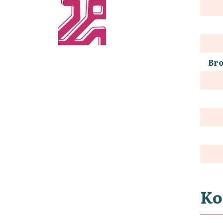
Bro
Ko