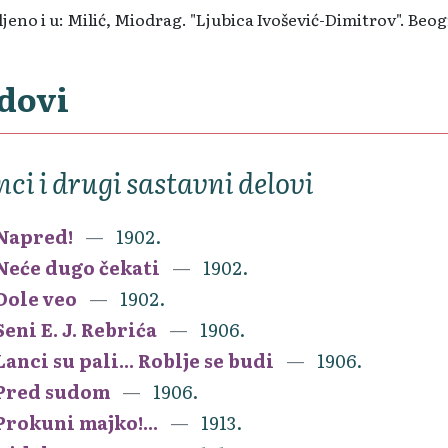
jeno i u: Milić, Miodrag. "Ljubica Ivošević-Dimitrov". Beogr
dovi
nci i drugi sastavni delovi
Napred!
1902.
Neće dugo čekati
1902.
Dole veo
1902.
Seni E. J. Rebrića
1906.
Lanci su pali... Roblje se budi
1906.
Pred sudom
1906.
Prokuni majko!...
1913.