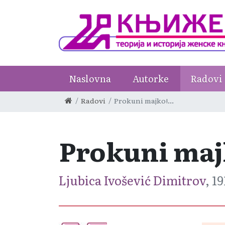
Naslovna
Autorke
Radovi
Radovi
Prokuni majko!...
Prokuni majk
Ljubica Ivošević Dimitrov
, 19