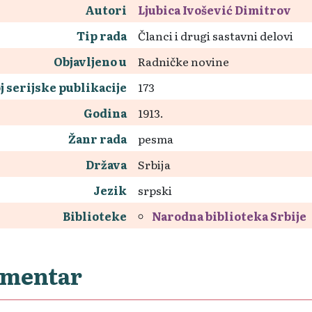
Autori
Ljubica Ivošević Dimitrov
Tip rada
Članci i drugi sastavni delovi
Objavljeno u
Radničke novine
j serijske publikacije
173
Godina
1913.
Žanr rada
pesma
Država
Srbija
Jezik
srpski
Biblioteke
Narodna biblioteka Srbije
mentar