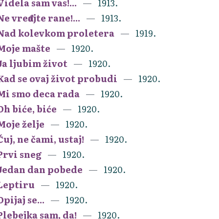
Videla sam vas!...
1913.
Ne vređajte rane!...
1913.
Nad kolevkom proletera
1919.
Moje mašte
1920.
Ja ljubim život
1920.
Kad se ovaj život probudi
1920.
Mi smo deca rada
1920.
Oh biće, biće
1920.
Moje želje
1920.
Čuj, ne čami, ustaj!
1920.
Prvi sneg
1920.
Jedan dan pobede
1920.
Leptiru
1920.
Opijaj se...
1920.
Plebejka sam, da!
1920.