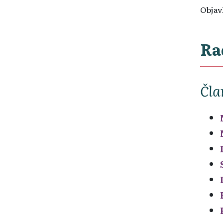
Objavl
Ra
Čla