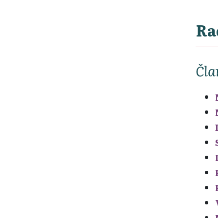
Ra
Čla