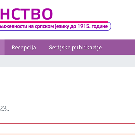
Recepcija
Serijske publikacije
923.