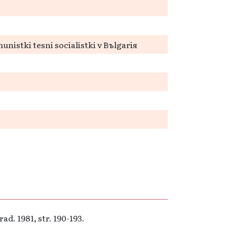
nistki tesni socialistki v Bъlgariя
ad. 1981, str. 190-193.