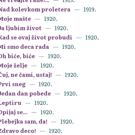
Nad kolevkom proletera
1919.
Moje mašte
1920.
Ja ljubim život
1920.
Kad se ovaj život probudi
1920.
Mi smo deca rada
1920.
Oh biće, biće
1920.
Moje želje
1920.
Čuj, ne čami, ustaj!
1920.
Prvi sneg
1920.
Jedan dan pobede
1920.
Leptiru
1920.
Opijaj se...
1920.
Plebejka sam, da!
1920.
Zdravo deco!
1920.