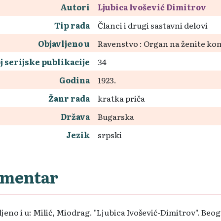
Autori
Ljubica Ivošević Dimitrov
Tip rada
Članci i drugi sastavni delovi
Objavljeno u
Ravenstvo : Organ na ženite komu
j serijske publikacije
34
Godina
1923.
Žanr rada
kratka priča
Država
Bugarska
Jezik
srpski
mentar
jeno i u: Milić, Miodrag. "Ljubica Ivošević-Dimitrov". Beogr