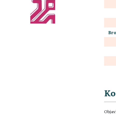
Bro
Ko
Objavl