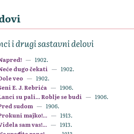
dovi
nci i drugi sastavni delovi
Napred!
1902.
Neće dugo čekati
1902.
Dole veo
1902.
Seni E. J. Rebrića
1906.
Lanci su pali... Roblje se budi
1906.
Pred sudom
1906.
Prokuni majko!...
1913.
Videla sam vas!...
1913.
Ne vređajte rane!...
1913.