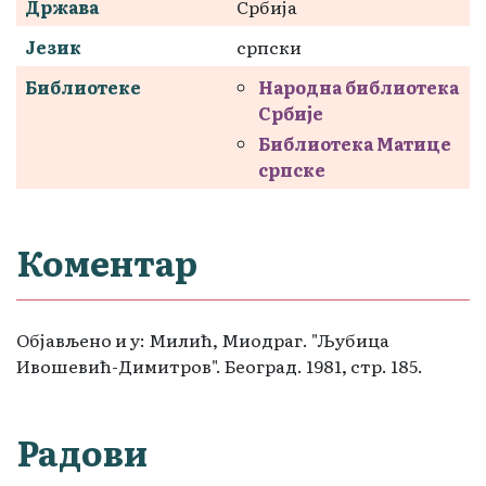
Држава
Србија
Језик
српски
Библиотеке
Народна библиотека
Србије
Библиотека Матице
српске
Коментар
Објављено и у: Милић, Миодраг. "Љубица
Ивошевић-Димитров". Београд. 1981, стр. 185.
Радови