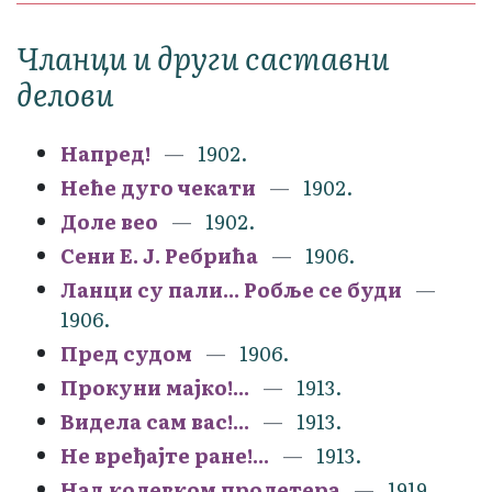
Чланци и други саставни
делови
Напред!
1902.
Неће дуго чекати
1902.
Доле вео
1902.
Сени Е. Ј. Ребрића
1906.
Ланци су пали... Робље се буди
1906.
Пред судом
1906.
Прокуни мајко!...
1913.
Видела сам вас!...
1913.
Не вређајте ране!...
1913.
Над колевком пролетера
1919.