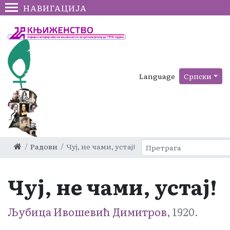
НАВИГАЦИЈА
Language
Српски
Радови
Чуј, не чами, устај!
Чуј, не чами, устај!
Љубица Ивошевић Димитров
, 1920.