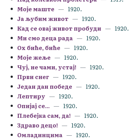
Моје маште
1920.
Ја љубим живот
1920.
Кад се овај живот пробуди
1920.
Ми смо деца рада
1920.
Ох биће, биће
1920.
Моје жеље
1920.
Чуј, не чами, устај!
1920.
Први снег
1920.
Један дан победе
1920.
Лептиру
1920.
Опијај се...
1920.
Плебејка сам, да!
1920.
Здраво децо!
1920.
Омладинцима
1920.