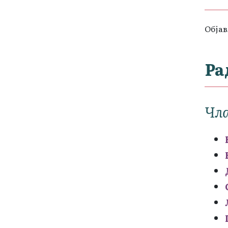
Објав
Ра
Чла