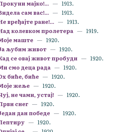
Прокуни мајко!...
1913.
Видела сам вас!...
1913.
Не вређајте ране!...
1913.
Над колевком пролетера
1919.
Моје маште
1920.
Ја љубим живот
1920.
Кад се овај живот пробуди
1920.
Ми смо деца рада
1920.
Ох биће, биће
1920.
Моје жеље
1920.
Чуј, не чами, устај!
1920.
Први снег
1920.
Један дан победе
1920.
Лептиру
1920.
Опијај се...
1920.