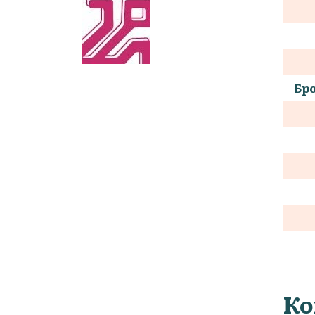
Бро
Ко