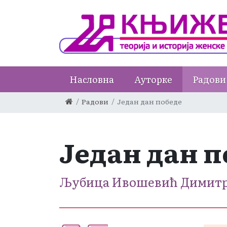
Насловна
Ауторке
Радови
Радови
Један дан победе
Један дан п
Љубица Ивошевић Димит