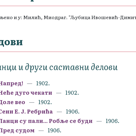
љено и у: Милић, Миодраг. "Љубица Ивошевић-Димитров"
дови
нци и други саставни делови
Напред!
1902.
Неће дуго чекати
1902.
Доле вео
1902.
Сени Е. Ј. Ребрића
1906.
Ланци су пали... Робље се буди
1906.
Пред судом
1906.