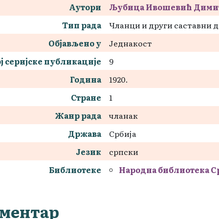
Аутори
Љубица Ивошевић Дими
Тип рада
Чланци и други саставни 
Објављено у
Једнакост
ј серијске публикације
9
Година
1920.
Стране
1
Жанр рада
чланак
Држава
Србија
Језик
српски
Библиотеке
Народна библиотека С
ментар