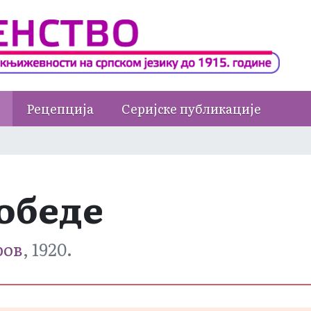
Рецепција
Серијске публикације
обеде
ров
, 1920.