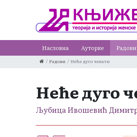
Насловна
Ауторке
Радови
Радови
Неће дуго чекати
Неће дуго 
Љубица Ивошевић Димит