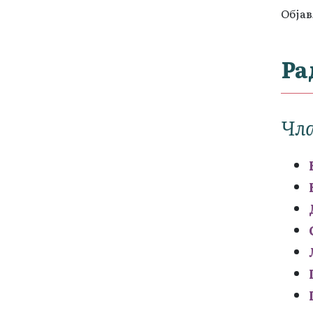
Објав
Ра
Чла