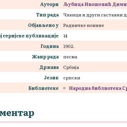
Аутори
Љубица Ивошевић Дими
Тип рада
Чланци и други саставни 
Објављено у
Радничке новине
ј серијске публикације
14
Година
1902.
Жанр рада
песма
Држава
Србија
Језик
српски
Библиотеке
Народна библиотека С
ментар