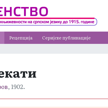
Рецепција
Серијске публикације
чекати
ров
, 1902.