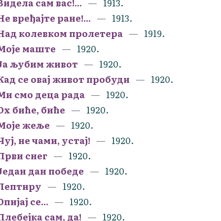
Видела сам вас!...
1913.
Не вређајте ране!...
1913.
Над колевком пролетера
1919.
Моје маште
1920.
Ја љубим живот
1920.
Кад се овај живот пробуди
1920.
Ми смо деца рада
1920.
Ох биће, биће
1920.
Моје жеље
1920.
Чуј, не чами, устај!
1920.
Први снег
1920.
Један дан победе
1920.
Лептиру
1920.
Опијај се...
1920.
Плебејка сам, да!
1920.