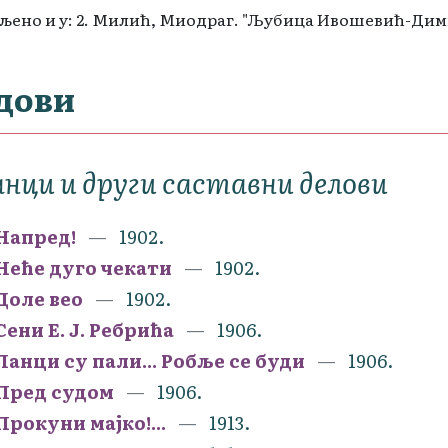
љено и у: 2. Милић, Миодраг. "Љубица Ивошевић-Димитр
дови
нци и други саставни делови
Напред!
1902.
Неће дуго чекати
1902.
Доле вео
1902.
Сени Е. Ј. Ребрића
1906.
Ланци су пали... Робље се буди
1906.
Пред судом
1906.
Прокуни мајко!...
1913.